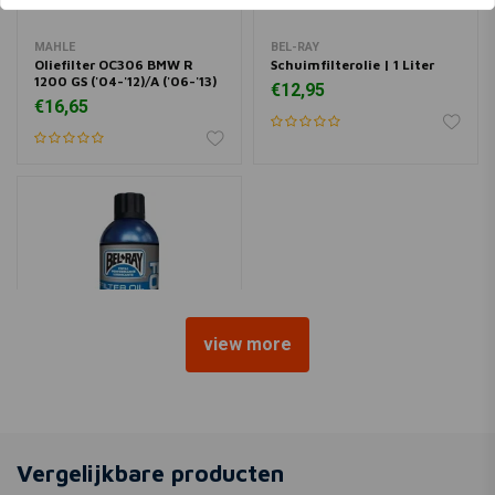
MAHLE
BEL-RAY
Oliefilter OC306 BMW R
Schuimfilterolie | 1 Liter
1200 GS ('04-'12)/A ('06-'13)
€12,95
€16,65
view more
BEL-RAY
Schuimfilterolie | 400ml
(Spuit)
Vergelijkbare producten
€18,12