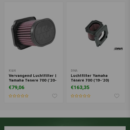
K&N
DNA
Vervangend Luchtfilter |
Luchtfilter Yamaha
Yamaha Tenere 700 ('20-
Ténéré 700 ('19-'20)
'21)/Rally Edition ('21)
€79,06
€163,35