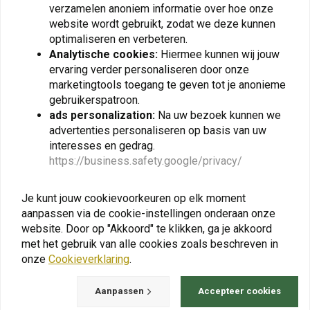
K&N
K&N
verzamelen anoniem informatie over hoe onze
Vervangend Luchtfilter |
Vervangend Luchtfilter |
website wordt gebruikt, zodat we deze kunnen
Yamaha TDM900 ('02-
Yamaha XT660Z Tenere
'14)/TDM900A ('07-'14)
('08-'15)
optimaliseren en verbeteren.
€100,95
€84,12
Analytische cookies:
Hiermee kunnen wij jouw
ervaring verder personaliseren door onze
marketingtools toegang te geven tot je anonieme
gebruikerspatroon.
ads personalization:
Na uw bezoek kunnen we
View more
advertenties personaliseren op basis van uw
interesses en gedrag.
https://business.safety.google/privacy/
Je kunt jouw cookievoorkeuren op elk moment
aanpassen via de cookie-instellingen onderaan onze
website. Door op "Akkoord" te klikken, ga je akkoord
met het gebruik van alle cookies zoals beschreven in
onze
Cookieverklaring
.
Aanpassen
Accepteer cookies