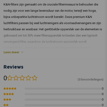
K&N-filters zijn gemaakt om de cruciale filterniveaus te behouden die
nodig zijn voor een lange levensduur van de motor, terwijl een hoge,
bijna onbeperkte luchtstroom wordt bereikt. Deze premium K&N
luchtfilters passen bij veel luchtreinigers als voorraadvervangers en zijn
herbruikbaar en wasbaar. Het geribbelde oppervlak van de elementen is
gebouwd om tot 50% meer filteroppervlak te bieden dan een typisch
vervangend filter, waardoor de luchtstroom aanzienlijk wordt
gestimuleerd. - Gemaakt om meer acceleratie en pk's te bieden.
Lees meer
Geplooide katoenen media hebben een groot filteroppervlak, hebben
weinig restricties en hebben een lange levensduur. - Geweven katoenen
Reviews
gaasmedia met meerdere lagen zorgen voor superieure filtratie. - Met
een toepassingsspecifieke afdichtingsrups past hij perfect in de OEM-
0
airbox. - Doorgaans zijn er geen wijzigingen in het brandstofbeheer
(0 beoordelingen)
nodig om betere prestaties te krijgen. Wasbaar en herbruikbaar.
0
Montage:
0
0
Maken
Jaren
Model
0