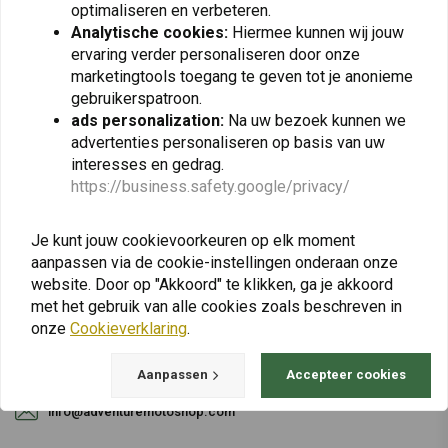
optimaliseren en verbeteren.
Analytische cookies:
Hiermee kunnen wij jouw
Abonneer
ervaring verder personaliseren door onze
marketingtools toegang te geven tot je anonieme
gebruikerspatroon.
ads personalization:
Na uw bezoek kunnen we
advertenties personaliseren op basis van uw
interesses en gedrag.
https://business.safety.google/privacy/
Bij vragen over je bestelling, levertijden,
retouren & reparaties of algemene informatie
Je kunt jouw cookievoorkeuren op elk moment
kun je altijd op één van de onderstaande
aanpassen via de cookie-instellingen onderaan onze
manieren contact met ons opnemen.
website. Door op "Akkoord" te klikken, ga je akkoord
met het gebruik van alle cookies zoals beschreven in
onze
Cookieverklaring
.
Gotenburgweg 46a, 9723 TM Groningen (The Netherlands)
Aanpassen
Accepteer cookies
+31 85 06 06 06 5
info@adventuremotoshop.com