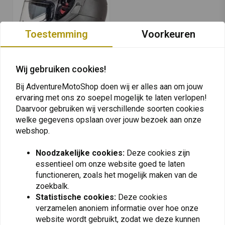
Toestemming
Voorkeuren
Wij gebruiken cookies!
MT HELMETS
ATOM Transcend SV
Bij AdventureMotoShop doen wij er alles aan om jouw
Opklapbare Helm Mat
ervaring met ons zo soepel mogelijk te laten verlopen!
Titanium | (Kies de
€120,77
Maat)
Daarvoor gebruiken wij verschillende soorten cookies
welke gegevens opslaan over jouw bezoek aan onze
webshop.
Noodzakelijke cookies:
Deze cookies zijn
essentieel om onze website goed te laten
functioneren, zoals het mogelijk maken van de
Op de hoogte blijven + 5% korting?
zoekbalk.
Statistische cookies:
Deze cookies
verzamelen anoniem informatie over hoe onze
website wordt gebruikt, zodat we deze kunnen