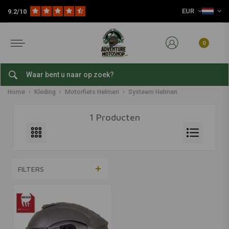
EUR
9.2/10
0
Systeem Helmen
Home
Kleding
Motorfiets Helmen
Systeem Helmen
1 Producten
FILTERS