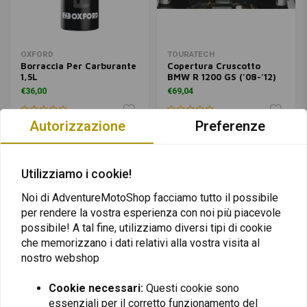
OXFORD
TOURATECH
Borraccia Per Carburante
Copertura Cruscotto
1,5L
BMW R 1200 GS ('08-'12)
€36,00
€69,04
Autorizzazione
Preferenze
Utilizziamo i cookie!
Partite preparati per il prossimo
viaggio!
Noi di AdventureMotoShop facciamo tutto il possibile
per rendere la vostra esperienza con noi più piacevole
La nostra missione è quella di permettere ai nostri clienti di partire
possibile! A tal fine, utilizziamo diversi tipi di cookie
all'avventura con le migliori attrezzature e le corrette informazioni sui
che memorizzano i dati relativi alla vostra visita al
prodotti! Che siate in viaggio per il mondo o pendolari, Adventure Moto
nostro webshop
Shop ha qualcosa per tutti. Che stiate cercando
parabrezza
,
crashbar
,
bagagli
, l'
attrezzatura da campeggio
perfetta per la vostra moto o per
Cookie necessari:
Questi cookie sono
un'avventura folle. C'è sempre un articolo di cui avete bisogno per la
essenziali per il corretto funzionamento del