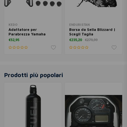
KEDO
ENDURISTAN
Adattatore per
Borsa da Sella Blizzard |
Parabrezza Yamaha
Scegli Taglia
Ténéré 700 | Nero,
€52,95
€235,20
€279,99
Verniciato a Polvere
Prodotti più popolari