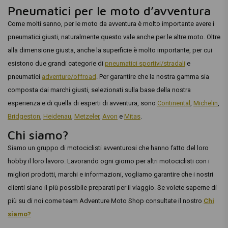
Pneumatici per le moto d’avventura
Come molti sanno, per le moto da avventura è molto importante avere i
pneumatici giusti, naturalmente questo vale anche per le altre moto. Oltre
alla dimensione giusta, anche la superficie è molto importante, per cui
esistono due grandi categorie di
pneumatici sportivi/stradali
e
pneumatici
adventure/offroad
. Per garantire che la nostra gamma sia
composta dai marchi giusti, selezionati sulla base della nostra
esperienza e di quella di esperti di avventura, sono
Continental
,
Michelin
,
Bridgeston
,
Heidenau
,
Metzeler
,
Avon
e
Mitas
.
Chi siamo?
Siamo un gruppo di motociclisti avventurosi che hanno fatto del loro
hobby il loro lavoro. Lavorando ogni giorno per altri motociclisti con i
migliori prodotti, marchi e informazioni, vogliamo garantire che i nostri
clienti siano il più possibile preparati per il viaggio. Se volete saperne di
più su di noi come team Adventure Moto Shop consultate il nostro
Chi
siamo?