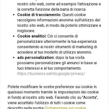
nostro sito web, come ad esempio l'attivazione e
vostra avventura o per fare un upgrade alla vostra moto. Inoltre, grazie
la corretta funzione della barra di ricerca.
alle storie e ai consigli dei piloti d'avventura, su Adventure Moto Shop
Cookie di tracciamento:
Questi cookie
troverete sempre molte informazioni!
raccolgono informazioni anonime sull'utilizzo del
I nostri miglior brand
nostro sito web, in modo da poterlo ottimizzare e
migliorare.
Per essere sicuri di essere preparati per la prossima avventura, che sia
Cookie analitici:
Ciò ci consente di
un lungo viaggio attraverso l'Europa o oltr, ma anche per i semplici
personalizzare ulteriormente la tua esperienza
spostamenti diari, è importante partire all'avventura con i prodotti
consentendo ai nostri strumenti di marketing di
migliori. Per questo motivo, noi motociclisti abbiamo collaborato con un
accedere al tuo modello di utilizzo anonimo.
ads personalization:
dopo la tua visita
gruppo di avventurieri che hanno viaggiato in tutto il mondo con le loro
possiamo personalizzare gli annunci in base ai
moto. Abbiamo selezionato insieme i seguenti marchi:
Touratech
,
SW-
tuoi interessi e al tuo comportamento.
Motech
,
Givi
e
Kedo
. Oltre a questi marchi per le parti migliori, è anche
https://business.safety.google/privacy/
importante assicurarsi che tutto il necessario per il vostro viaggio in
moto sia incluso nei migliori prodotti di valigeria, ed è per questo che
Potete modificare le vostre preferenze sui cookie in
abbiamo selezionato i seguenti marchi sulla base della nostra
qualsiasi momento tramite le impostazioni dei cookie
esperienza e dei nostri esperti di avventura:
Enduristan
,
Kriega
,
Kuryakyn
in fondo al nostro sito web. Facendo clic su "Accetta",
e
Nelson Rigg
. Inoltre, lavoriamo ogni giorno per ampliare la nostra
viene accettato l'utilizzo di tutti i cookie come
descritto nella nostra
Dichiarazione sui cookie
.
gamma selezionando i prodotti e i marchi Giusti