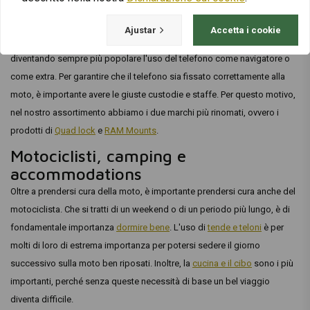
Navigatori e Moto
Ajustar
Accetta i cookie
Oltre ai noti sistemi di navigazione dei marchi
TomTom
e
Garmin
, sta
diventando sempre più popolare l'uso del telefono come navigatore o
come extra. Per garantire che il telefono sia fissato correttamente alla
moto, è importante avere le giuste custodie e staffe. Per questo motivo,
nel nostro assortimento abbiamo i due marchi più rinomati, ovvero i
prodotti di
Quad lock
e
RAM Mounts
.
Motociclisti, camping e
accommodations
Oltre a prendersi cura della moto, è importante prendersi cura anche del
motociclista. Che si tratti di un weekend o di un periodo più lungo, è di
fondamentale importanza
dormire bene
. L'uso di
tende e teloni
è per
molti di loro di estrema importanza per potersi sedere il giorno
successivo sulla moto ben riposati. Inoltre, la
cucina e il cibo
sono i più
importanti, perché senza queste necessità di base un bel viaggio
diventa difficile.