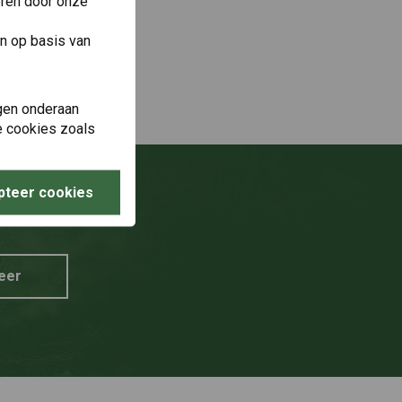
eren door onze
n op basis van
gen onderaan
le cookies zoals
pteer cookies
g?
eer