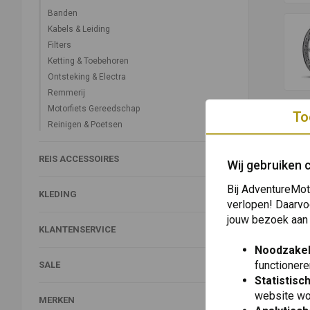
Banden
Kabels & Leiding
Filters
Ketting & Toebehoren
Ontsteking & Electra
Remmerij
Motorfiets Gereedschap
To
Reinigen & Poetsen
REIS ACCESSOIRES
Wij gebruiken 
Bij AdventureMot
KLEDING
verlopen! Daarvo
jouw bezoek aan
KLANTENSERVICE
Noodzakel
functionere
SALE
Statistisc
website wo
MERKEN