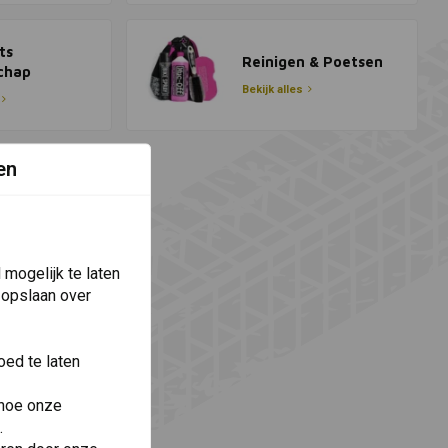
ts
Reinigen & Poetsen
chap
Bekijk alles
en
mogelijk te laten
 opslaan over
ed te laten
 hoe onze
.