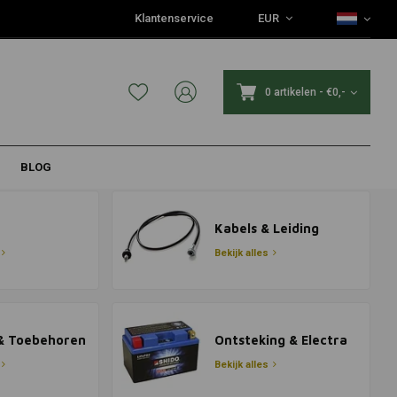
Klantenservice
EUR
0 artikelen
-
€0,-
BLOG
Kabels & Leiding
Bekijk alles
 & Toebehoren
Ontsteking & Electra
Bekijk alles