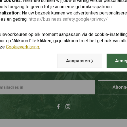
e cookies:
Hiermee kunnen wij jouw ervaring verder personalis
ols toegang te geven tot je anonieme gebruikerspatroon.
alization:
Na uw bezoek kunnen we advertenties personalisere
ses en gedrag.
https://business.safety.google/privacy/
kievoorkeuren op elk moment aanpassen via de cookie-instellin
r op "Akkoord" te klikken, ga je akkoord met het gebruik van al
nze
Cookieverklaring
.
Aanpassen
Acce
p de hoogte blijven + 5% kortin
Abonn