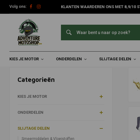
Volg ons:
KLANTEN WAARDEREN ONS MET 8,9/10 S
Slijtage Delen
Home
Slijtage Delen
KIES JE MOTOR
ONDERDELEN
SLIJTAGE DELEN
Categorieën
KIES JE MOTOR
ONDERDELEN
SLIJTAGE DELEN
Smeermiddelen & Vloeistoffen