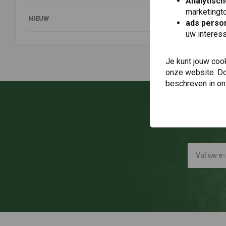
Analytisch
marketingto
NIEUW
ads person
uw interes
Je kunt jouw coo
onze website. Doo
beschreven in o
O