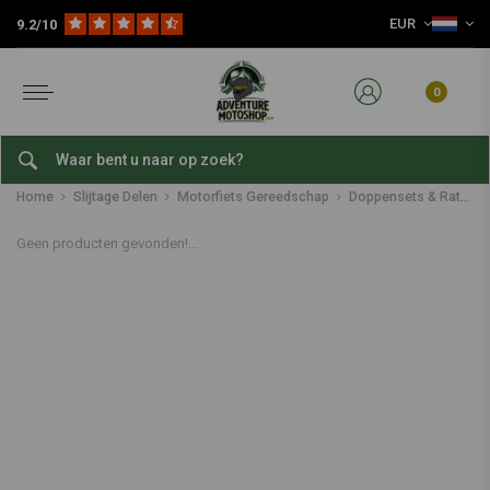
EUR
9.2/10
0
Doppensets & Ratels
Home
Slijtage Delen
Motorfiets Gereedschap
Doppensets & Ratels
Geen producten gevonden!...