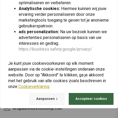
optimaliseren en verbeteren.
Analytische cookies:
Hiermee kunnen wij jouw
Abonneer
ervaring verder personaliseren door onze
marketingtools toegang te geven tot je anonieme
gebruikerspatroon.
ads personalization:
Na uw bezoek kunnen we
advertenties personaliseren op basis van uw
interesses en gedrag.
https://business.safety.google/privacy/
Bij vragen over je bestelling, levertijden,
retouren & reparaties of algemene informatie
Je kunt jouw cookievoorkeuren op elk moment
kun je altijd op één van de onderstaande
aanpassen via de cookie-instellingen onderaan onze
manieren contact met ons opnemen.
website. Door op "Akkoord" te klikken, ga je akkoord
met het gebruik van alle cookies zoals beschreven in
onze
Cookieverklaring
.
Gotenburgweg 46a, 9723 TM Groningen (The Netherlands)
Aanpassen
Accepteer cookies
+31 85 06 06 06 5
info@adventuremotoshop.com