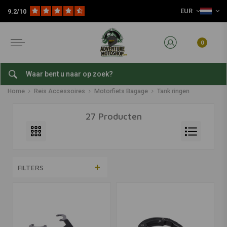
EUR
9.2/10
0
Tank ringen
Home
Reis Accessoires
Motorfiets Bagage
Tank ringen
27 Producten
FILTERS