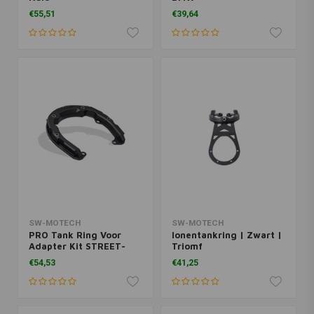
€55,51
€39,64
SW-MOTECH
SW-MOTECH
PRO Tank Ring Voor
Ionentankring | Zwart |
Adapter Kit STREET-
Triomf
RACK met Adapter
€54,53
€41,25
Plate | Zwart