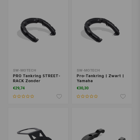
SW-MOTECH
SW-MOTECH
PRO Tankring STREET-
Pro-Tankring | Zwart |
RACK Zonder
Yamaha
Adapterplaat | Zwart
€29,74
€30,30