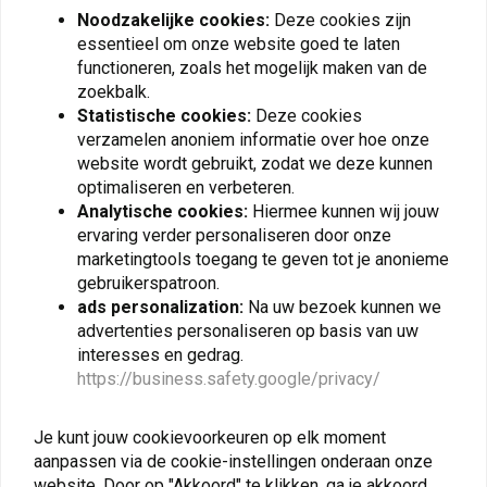
Noodzakelijke cookies:
Deze cookies zijn
essentieel om onze website goed te laten
SW-MOTECH
SW-MOTECH
PRO Tankring Yamaha
ION Tank Ring Yamaha
functioneren, zoals het mogelijk maken van de
MT-09 Tracer 9/GT
MT-10 ABS/SP ABS ('16-
zoekbalk.
('20-'21) | Zwart
'21)/MT-125 ABS ('20-
€26,48
€52,95
€24,79
'22)/YZF-R1 1000 ABS
Statistische cookies:
Deze cookies
('15-'22)/YZF-R1M 1000
verzamelen anoniem informatie over hoe onze
ABS ( '15-'22)/YZF-
website wordt gebruikt, zodat we deze kunnen
R3/ABS ('15-'21) | Zwart
optimaliseren en verbeteren.
Analytische cookies:
Hiermee kunnen wij jouw
ervaring verder personaliseren door onze
marketingtools toegang te geven tot je anonieme
gebruikerspatroon.
ads personalization:
Na uw bezoek kunnen we
advertenties personaliseren op basis van uw
interesses en gedrag.
https://business.safety.google/privacy/
SW-MOTECH
SW-MOTECH
Je kunt jouw cookievoorkeuren op elk moment
ION Tankring Yamaha
ION Tankring Honda
aanpassen via de cookie-instellingen onderaan onze
MT-09 Tracer ('14-
CBR/CB 650 R/CB 500
'18)/FJ-09 850 Tracer
F/CB 125 R/CBR 1000
website. Door op "Akkoord" te klikken, ga je akkoord