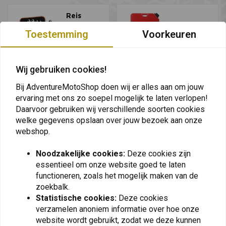
Reis
Gereedsc
Jerrycans
Toestemming
Voorkeuren
hapssets
Bekijk alles
Bekijk alles
Wij gebruiken cookies!
Bij AdventureMotoShop doen wij er alles aan om jouw
ervaring met ons zo soepel mogelijk te laten verlopen!
Daarvoor gebruiken wij verschillende soorten cookies
welke gegevens opslaan over jouw bezoek aan onze
webshop.
Noodzakelijke cookies:
Deze cookies zijn
essentieel om onze website goed te laten
functioneren, zoals het mogelijk maken van de
Op de hoogte blijven + 5% korting?
zoekbalk.
Statistische cookies:
Deze cookies
verzamelen anoniem informatie over hoe onze
website wordt gebruikt, zodat we deze kunnen