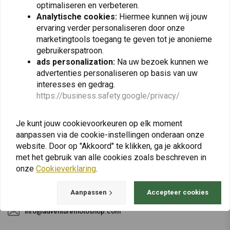
optimaliseren en verbeteren.
Analytische cookies:
Hiermee kunnen wij jouw
Abonneer
ervaring verder personaliseren door onze
marketingtools toegang te geven tot je anonieme
gebruikerspatroon.
ads personalization:
Na uw bezoek kunnen we
advertenties personaliseren op basis van uw
interesses en gedrag.
https://business.safety.google/privacy/
Bij vragen over je bestelling, levertijden,
retouren & reparaties of algemene informatie
Je kunt jouw cookievoorkeuren op elk moment
kun je altijd op één van de onderstaande
aanpassen via de cookie-instellingen onderaan onze
manieren contact met ons opnemen.
website. Door op "Akkoord" te klikken, ga je akkoord
met het gebruik van alle cookies zoals beschreven in
onze
Cookieverklaring
.
Gotenburgweg 46a, 9723 TM Groningen (The Netherlands)
Aanpassen
Accepteer cookies
+31 85 06 06 06 5
info@adventuremotoshop.com