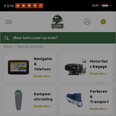
EUR
9.2/10
0
Reis Accessoires
Home
Reis Accessoires
Navigatie
Motorfiet
&
s Bagage
Telefoon
Bekijk alles
Bekijk alles
Parkeren
Kampeer
&
uitrusting
Transport
Bekijk alles
Bekijk alles