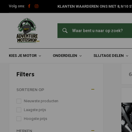
Volg ons:
KLANTEN WAARDEREN ONS MET 8,9/10 S
Roosters
Home
Onderdelen
Motorfiets Protectie
Roosters
KIES JE MOTOR
ONDERDELEN
SLIJTAGE DELEN
Filters
6
SORTEREN OP
Nieuwste producten
Laagste prijs
Hoogste prijs
MERKEN