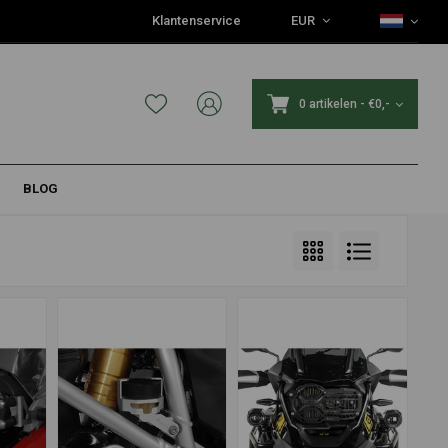
Klantenservice
EUR
0 artikelen
-
€0,-
BLOG