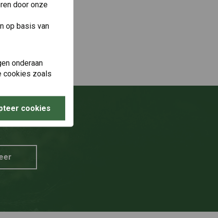
eren door onze
n op basis van
gen onderaan
le cookies zoals
pteer cookies
g?
eer