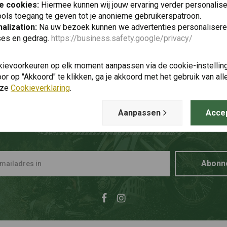
e cookies:
Hiermee kunnen wij jouw ervaring verder personalis
egen aan winkelwagen
mvloeistof
servoir
ols toegang te geven tot je anonieme gebruikerspatroon.
schermer voor
alization:
,91
Na uw bezoek kunnen we advertenties personalisere
MW
ses en gedrag.
https://business.safety.google/privacy/
Verlanglijst
Verlanglijst
kievoorkeuren op elk moment aanpassen via de cookie-instellin
r op "Akkoord" te klikken, ga je akkoord met het gebruik van al
nze
Cookieverklaring
.
Aanpassen
Acce
p de hoogte blijven + 5% kortin
Abonn