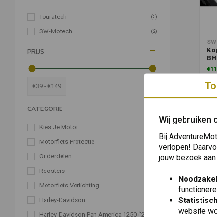
Touratech
(3)
SW-Motech
(2)
Toevo
SW
Ko
PRIJS
BMW
'18
€11
('1
To
€39 - €149
CATEGORIE
Wij gebruiken 
Kies Je Motor
(6)
Bij AdventureMot
Motorfiets Protectie
(6)
verlopen! Daarvo
Onderdelen
jouw bezoek aan
(6)
Roosters
(6)
Noodzakel
Motorfiets Verlichting
(2)
functionere
Statistisc
Harley-Davidson
(1)
website wo
Harley-Davidson Pan America 1250 ('21+)
(1)