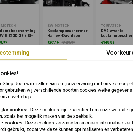
egen aan winkelwagen
Toevoegen aan winkelwagen
Toevoegen aan win
-MOTECH
SW-MOTECH
TOURATECH
plampbescherming
Koplampbeschermer
RVS zwarte
 R 1200 GS ('13-
Harley-Davidson
koplampbesche
)/A ('14+)/1250 GS
Pan America 1250
BMW R 1200 GS
8,97
€97,16
€128,87
€148,82
9+)/A ('19+)
('21+)
('12-)/ R 1200 G
('13-) *ALLEEN
estemming
Voorkeur
OFFROAD-GEBR
Verlanglijst
Verlanglijst
Verlanglijst
Verlanglijst
Ver
cookies!
oShop doen wij er alles aan om jouw ervaring met ons zo soepel 
or gebruiken wij verschillende soorten cookies welke gegevens
 onze webshop.
ijke cookies:
Deze cookies zijn essentieel om onze website go
n, zoals het mogelijk maken van de zoekbalk.
he cookies:
Deze cookies verzamelen anoniem informatie over
rdt gebruikt, zodat we deze kunnen optimaliseren en verbeteren