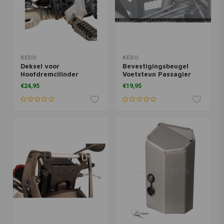
KEDO
KEDO
Deksel voor
Bevestigingsbeugel
Hoofdremcilinder
Voetsteun Passagier
achter HD Yamaha
Yamaha Ténéré 700
€24,95
€19,95
Ténéré 700 | Zwart
Gecoat