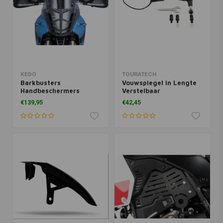
KEDO
TOURATECH
Barkbusters
Vouwspiegel in Lengte
Handbeschermers
Verstelbaar
Montageset Yamaha
€139,95
€42,45
Ténéré 700