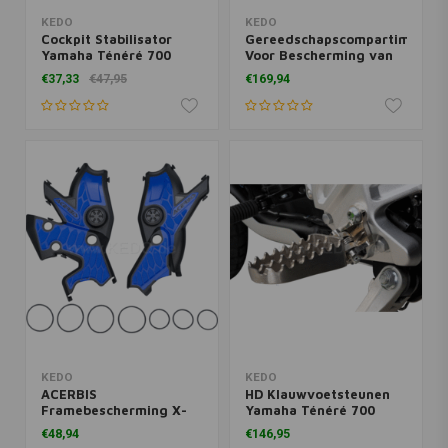
KEDO
KEDO
Cockpit Stabilisator
Gereedschapscompartiment
Yamaha Ténéré 700
Voor Bescherming van
Skidplate
€37,33
€47,95
€169,94
KEDO
KEDO
ACERBIS
HD Klauwvoetsteunen
Framebescherming X-
Yamaha Ténéré 700
Grip Yamaha Ténéré 700
€48,94
€146,95
| Zwart Blauw