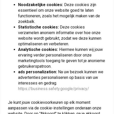
Noodzakelijke cookies:
Deze cookies zijn
essentieel om onze website goed te laten
KEDO
KEDO
Windscherm Adapter |
Cockpit-
functioneren, zoals het mogelijk maken van de
Yamaha Ténéré 700
verblindingsscherm
zoekbalk.
Yamaha Ténéré 700 |
€47,95
€19,95
Zwart
Statistische cookies:
Deze cookies
verzamelen anoniem informatie over hoe onze
website wordt gebruikt, zodat we deze kunnen
optimaliseren en verbeteren.
Analytische cookies:
Hiermee kunnen wij jouw
ervaring verder personaliseren door onze
marketingtools toegang te geven tot je anonieme
gebruikerspatroon.
ads personalization:
Na uw bezoek kunnen we
advertenties personaliseren op basis van uw
interesses en gedrag.
https://business.safety.google/privacy/
KEDO
KEDO
Je kunt jouw cookievoorkeuren op elk moment
Beschermsticker Set
Verlagingsset Offroad
aanpassen via de cookie-instellingen onderaan onze
Yamaha Ténéré 700 |
-20 mm Yamaha Ténéré
Mat Zwart
700
website. Door op "Akkoord" te klikken, ga je akkoord