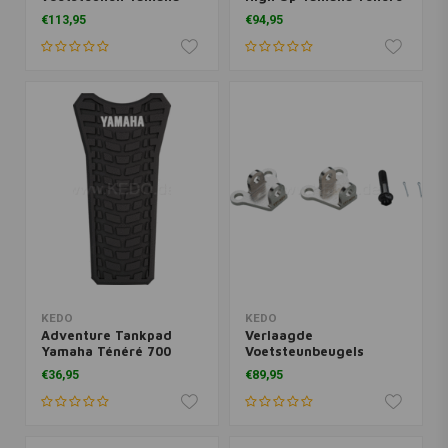
Ténéré 700
700 | Zwart
€113,95
€94,95
KEDO
KEDO
Adventure Tankpad
Verlaagde
Yamaha Ténéré 700
Voetsteunbeugels
Yamaha Ténéré 700
€36,95
€89,95