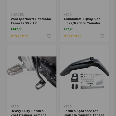
C.RACER
KEDO
Voorspatbord | Yamaha
Aluminium Zijkap Set
Ténéré700 / T7
Links/Rechts Yamaha
Ténéré 700 | Zwart
€147,00
€77,95
KEDO
KEDO
Heavy Duty Enduro-
Enduro Spatbordset
voetsteunen Yamaha
High Up Yamaha Ténéré