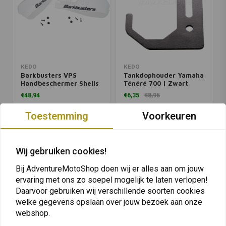
KEDO
KEDO
Barkbusters VPS
Tankdophouder Yamaha
Handbeschermer Shells
Ténéré 700 | Zwart
Yamaha Ténéré 700 |
€48,94
€6,35
€8,95
Wit
Toestemming
Voorkeuren
Wij gebruiken cookies!
Bij AdventureMotoShop doen wij er alles aan om jouw
ervaring met ons zo soepel mogelijk te laten verlopen!
Daarvoor gebruiken wij verschillende soorten cookies
welke gegevens opslaan over jouw bezoek aan onze
webshop.