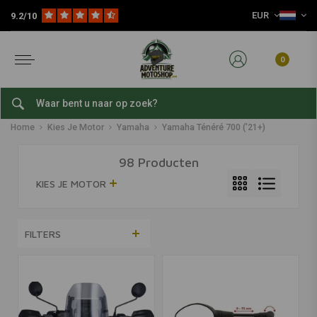
EUR
9.2/10
0
Yamaha Ténéré 700 ('21+)
Home
Kies Je Motor
Yamaha
Yamaha Ténéré 700 ('21+)
98 Producten
KIES JE MOTOR
FILTERS