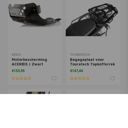
KEDO
TOURATECH
Motorbescherming
Bagageplaat voor
ACERBIS | Zwart
Touratech Topkofferrek
en BMW Adventure
€153,95
€147,40
Bagagerekken