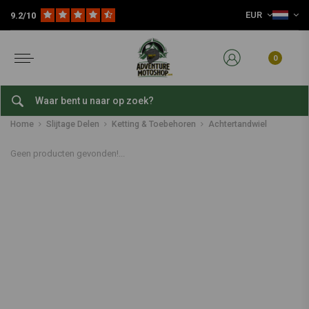
EUR
9.2/10
0
Achtertandwiel
Home
Slijtage Delen
Ketting & Toebehoren
Achtertandwiel
Geen producten gevonden!...