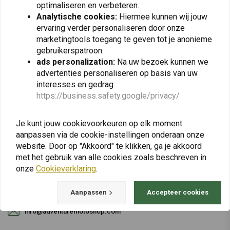
optimaliseren en verbeteren.
Analytische cookies:
Hiermee kunnen wij jouw
Abonneer
ervaring verder personaliseren door onze
marketingtools toegang te geven tot je anonieme
gebruikerspatroon.
ads personalization:
Na uw bezoek kunnen we
advertenties personaliseren op basis van uw
interesses en gedrag.
https://business.safety.google/privacy/
Bij vragen over je bestelling, levertijden,
retouren & reparaties of algemene informatie
Je kunt jouw cookievoorkeuren op elk moment
kun je altijd op één van de onderstaande
aanpassen via de cookie-instellingen onderaan onze
manieren contact met ons opnemen.
website. Door op "Akkoord" te klikken, ga je akkoord
met het gebruik van alle cookies zoals beschreven in
onze
Cookieverklaring
.
Gotenburgweg 46a, 9723 TM Groningen (The Netherlands)
Aanpassen
Accepteer cookies
+31 85 06 06 06 5
info@adventuremotoshop.com