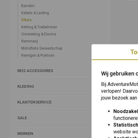
Banden
Kabels & Leiding
Filters
Ketting & Toebehoren
Ontsteking & Electra
Remmerij
Motorfiets Gereedschap
To
Reinigen & Poetsen
REIS ACCESSOIRES
Wij gebruiken 
Bij AdventureMot
KLEDING
verlopen! Daarvo
jouw bezoek aan
KLANTENSERVICE
Noodzakel
functionere
SALE
Statistisc
website wo
MERKEN