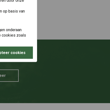
eren door onze
n op basis van
gen onderaan
le cookies zoals
pteer cookies
g?
eer