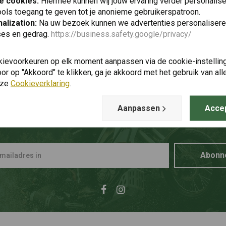
e cookies:
Hiermee kunnen wij jouw ervaring verder personalis
ols toegang te geven tot je anonieme gebruikerspatroon.
alization:
Na uw bezoek kunnen we advertenties personalisere
ses en gedrag.
https://business.safety.google/privacy/
kievoorkeuren op elk moment aanpassen via de cookie-instellin
r op "Akkoord" te klikken, ga je akkoord met het gebruik van al
nze
Cookieverklaring
.
Aanpassen
Acce
p de hoogte blijven + 5% kortin
Abonn