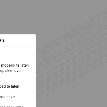
en
mogelijk te laten
 opslaan over
ed te laten
 hoe onze
.