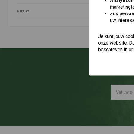
Analytisch
marketingto
NIEUW
ads person
uw interes
Je kunt jouw coo
onze website. Doo
beschreven in o
O