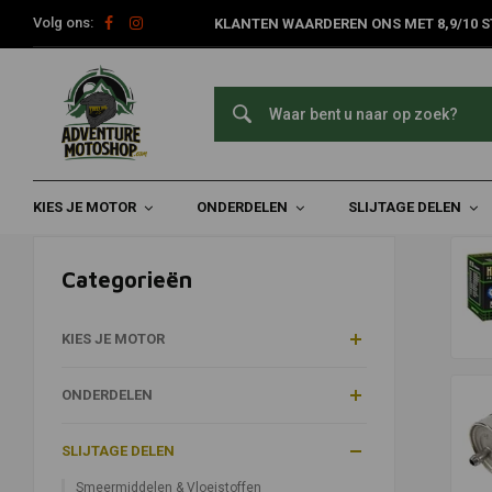
Volg ons:
KLANTEN WAARDEREN ONS MET 8,9/10 S
Filters
Home
Slijtage Delen
Filters
KIES JE MOTOR
ONDERDELEN
SLIJTAGE DELEN
Categorieën
KIES JE MOTOR
ONDERDELEN
SLIJTAGE DELEN
Smeermiddelen & Vloeistoffen