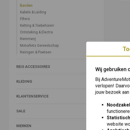
Banden
Kabels & Leiding
Filters
Ketting & Toebehoren
Ontsteking & Electra
Remmerij
Motorfiets Gereedschap
To
Reinigen & Poetsen
REIS ACCESSOIRES
Wij gebruiken 
Bij AdventureMot
KLEDING
verlopen! Daarvo
jouw bezoek aan
KLANTENSERVICE
Noodzakel
functionere
SALE
Statistisc
website wo
MERKEN