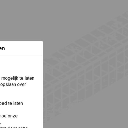
en
mogelijk te laten
 opslaan over
ed te laten
 hoe onze
.