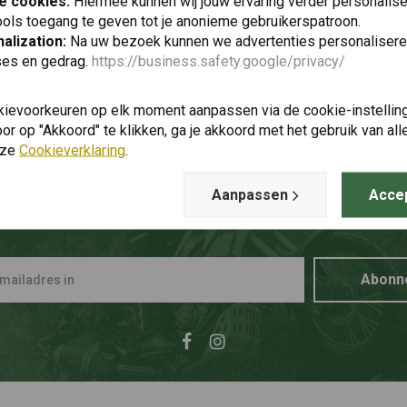
e cookies:
Hiermee kunnen wij jouw ervaring verder personalis
ols toegang te geven tot je anonieme gebruikerspatroon.
alization:
Na uw bezoek kunnen we advertenties personalisere
ses en gedrag.
https://business.safety.google/privacy/
kievoorkeuren op elk moment aanpassen via de cookie-instellin
r op "Akkoord" te klikken, ga je akkoord met het gebruik van al
nze
Cookieverklaring
.
Aanpassen
Acce
p de hoogte blijven + 5% kortin
Abonn