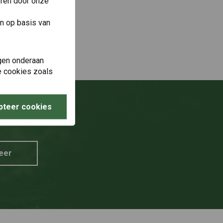
eren door onze
n op basis van
gen onderaan
le cookies zoals
pteer cookies
g?
eer