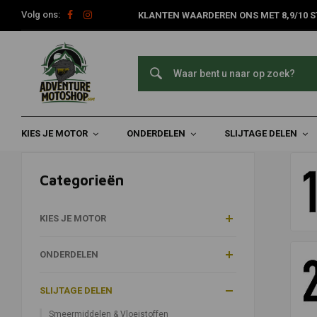
Volg ons:
KLANTEN WAARDEREN ONS MET 8,9/10 S
Binnenbanden
Home
Slijtage Delen
Banden
Binnenbanden
KIES JE MOTOR
ONDERDELEN
SLIJTAGE DELEN
Categorieën
KIES JE MOTOR
ONDERDELEN
SLIJTAGE DELEN
Smeermiddelen & Vloeistoffen