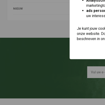
Analytisch
marketingto
NIEUW
ads person
uw interes
Je kunt jouw coo
onze website. Doo
beschreven in o
O