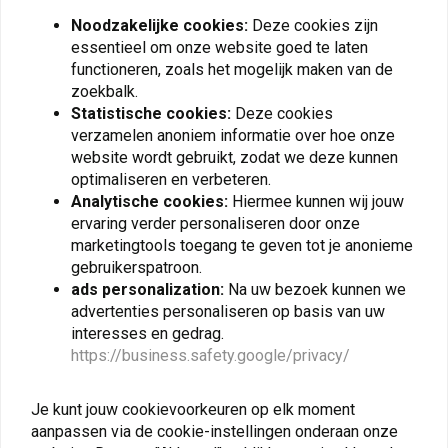
Noodzakelijke cookies:
Deze cookies zijn
essentieel om onze website goed te laten
ILMBERGER CARBON
functioneren, zoals het mogelijk maken van de
Remleiding Cover BMW
R 1200 GS ('13-'18)
zoekbalk.
Statistische cookies:
Deze cookies
€169,90
verzamelen anoniem informatie over hoe onze
website wordt gebruikt, zodat we deze kunnen
optimaliseren en verbeteren.
Analytische cookies:
Hiermee kunnen wij jouw
ervaring verder personaliseren door onze
marketingtools toegang te geven tot je anonieme
Op de hoogte blijven + 5% korting?
gebruikerspatroon.
ads personalization:
Na uw bezoek kunnen we
advertenties personaliseren op basis van uw
interesses en gedrag.
https://business.safety.google/privacy/
Abonneer
Je kunt jouw cookievoorkeuren op elk moment
aanpassen via de cookie-instellingen onderaan onze