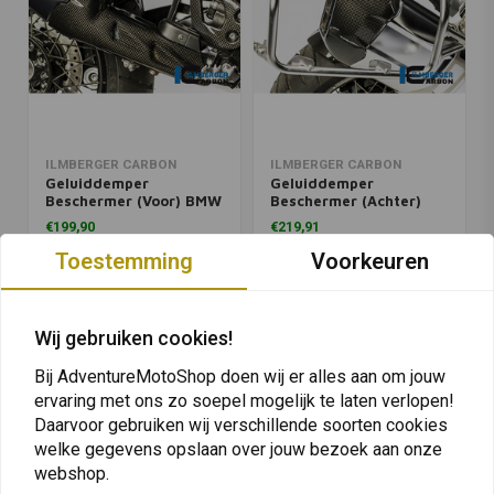
ILMBERGER CARBON
ILMBERGER CARBON
Geluiddemper
Geluiddemper
Beschermer (Voor) BMW
Beschermer (Achter)
R 1200 GS ('13-'18)
BMW R 1200 GS ('13-'18)
€199,90
€219,91
Toestemming
Voorkeuren
Wij gebruiken cookies!
Bij AdventureMotoShop doen wij er alles aan om jouw
ervaring met ons zo soepel mogelijk te laten verlopen!
Daarvoor gebruiken wij verschillende soorten cookies
welke gegevens opslaan over jouw bezoek aan onze
webshop.