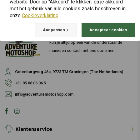
website. Door op "Akkoord" te klikken, ga je akkoord
met het gebruik van alle cookies zoals beschreven in
onze
Cookieverklaring
.
Bij vragen over je bestelling, levertijden,
Aanpassen
Accepteer cookies
retouren & reparaties of algemene informatie
kun je altijd op één van de onderstaande
manieren contact met ons opnemen.
Gotenburgweg 46a, 9723 TM Groningen (The Netherlands)
+31 85 06 06 06 5
info@adventuremotoshop.com
Klantenservice