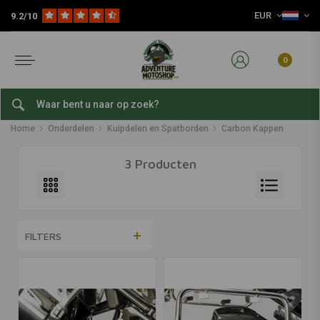
EUR
9.2/10
0
Carbon Kappen
Home
Onderdelen
Kuipdelen en Spatborden
Carbon Kappen
3 Producten
FILTERS