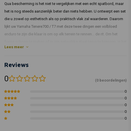
Qua bescherming is het niet te vergelijken met een echt spatbord, maar
het is nog steeds aanzienlijk beter dan niets hebben. U ontwerpt een set
die u zowel op esthetisch als op praktisch vlak zal waarderen. Daarom
lijkt uw Yamaha Tenere700 / T7 met deze twee dingen een volbloed
enduro te zijn die klaar is om op elk terrein te rennen... de rit. Om het
frame schoon te maken of in zijn natuurlijke staat terug te brengen, is het
Lees meer
ook vrij eenvoudig te verwijderen. De installatiekit en instructies zijn
inbegrepen in het pakket, zodat u deze eenvoudig zelf kunt installeren.
Reviews
Zelfs als het bescheiden en onbelangrijk is, zult u de toepassing en
resultaten waarderen.
0
(0 beoordelingen)
0
0
0
0
0