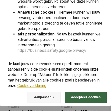
website wordt gebruikt, zodat we deze kunnen
€42,96
€139,95
Ténéré 700
optimaliseren en verbeteren.
Analytische cookies:
Hiermee kunnen wij jouw
ervaring verder personaliseren door onze
marketingtools toegang te geven tot je anonieme
View more
gebruikerspatroon.
ads personalization:
Na uw bezoek kunnen we
advertenties personaliseren op basis van uw
interesses en gedrag.
https://business.safety.google/privacy/
Je kunt jouw cookievoorkeuren op elk moment
aanpassen via de cookie-instellingen onderaan onze
website. Door op "Akkoord" te klikken, ga je akkoord
met het gebruik van alle cookies zoals beschreven in
onze
Cookieverklaring
.
Aanpassen
Accepteer cookies
C.RACER
C.RACER