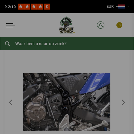
EUR
9.2/10
Home
Kies Je Motor
Yamaha
Yamaha Ténéré 700 ('19-'20)
Frameafdekking | Yamaha Ténéré700 / T7
C.RACER
-
bekijk alles van C.racer
0
Frameafdekking | Yamaha Ténéré700 / T7
0/5 (0 reviews)