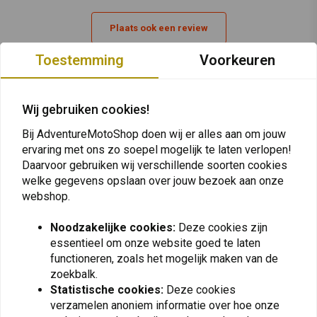
Plaats ook een review
Toestemming
Voorkeuren
Vergelijkbare producten
Wij gebruiken cookies!
Bij AdventureMotoShop doen wij er alles aan om jouw
ervaring met ons zo soepel mogelijk te laten verlopen!
Daarvoor gebruiken wij verschillende soorten cookies
welke gegevens opslaan over jouw bezoek aan onze
webshop.
Noodzakelijke cookies:
Deze cookies zijn
essentieel om onze website goed te laten
functioneren, zoals het mogelijk maken van de
zoekbalk.
KEDO
KEDO
Statistische cookies:
Deze cookies
Beschermsticker Set
Barkbusters
Yamaha Ténéré 700 | Mat
Handbeschermers
verzamelen anoniem informatie over hoe onze
Zwart
Montageset Yamaha