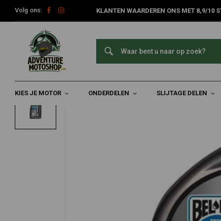
Volg ons:
KLANTEN WAARDEREN ONS MET 8,9/10 S
Home
Slijtage Delen
Filters
Oliefilters
Schuimfilterolie | 1
BEL-RAY
Schuimfilterolie | 1 Liter
0/5 (0 reviews)
KIES JE MOTOR
ONDERDELEN
SLIJTAGE DELEN