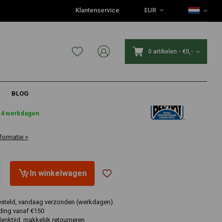
Klantenservice
EUR
0 artikelen
-
€0,-
BLOG
2-4 werkdagen
formatie >
In winkelwagen
esteld, vandaag verzonden (werkdagen)
ding vanaf €150
nktijd, makkelijk retourneren