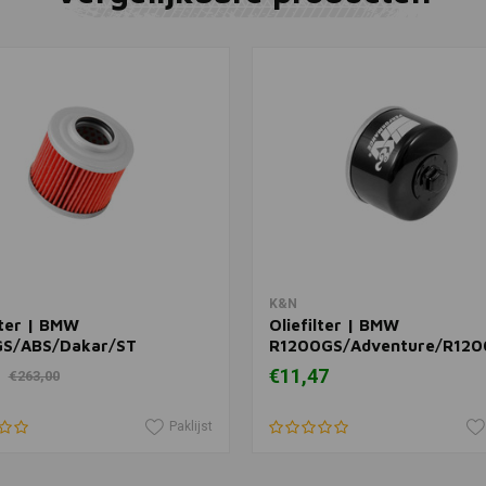
ENDURISTAN
Toevoegen
Isolatiezak
€22,99
In winkelwagen
In winkelwagen
K&N
lter | BMW
Oliefilter | BMW
S/ABS/Dakar/ST
R1200GS/Adventure/R12
/Aprilia Pegaso
HP2
€11,47
€263,00
egaso 650 i.e.
Paklijst