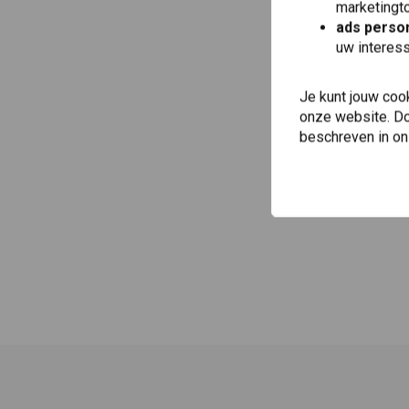
marketingto
ads person
uw interes
Je kunt jouw coo
onze website. Doo
beschreven in o