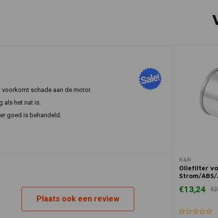
 en voorkomt schade aan de motor.
 als het nat is.
ter goed is behandeld.
In 
K&N
Oliefilter v
Strom/ABS/
V-Strom/Ad
€13,24
€2
V-Strom/AB
Plaats ook een review
Touring/DL
ABS | Chro