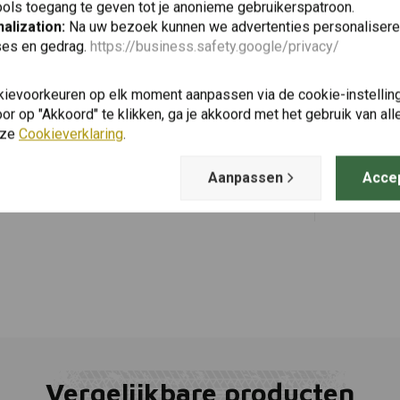
ols toegang te geven tot je anonieme gebruikerspatroon.
alization:
Na uw bezoek kunnen we advertenties personalisere
ses en gedrag.
https://business.safety.google/privacy/
BEL-RAY
Toevoegen
Thumper 15
kievoorkeuren op elk moment aanpassen via de cookie-instellin
€17,80
r op "Akkoord" te klikken, ga je akkoord met het gebruik van al
nze
Cookieverklaring
.
Aanpassen
Acce
Vergelijkbare producten