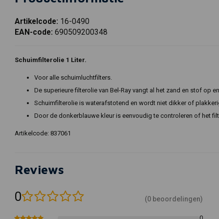
Artikelcode:
16-0490
EAN-code:
690509200348
Schuimfilterolie 1 Liter.
Voor alle schuimluchtfilters.
De superieure filterolie van Bel-Ray vangt al het zand en stof op
Schuimfilterolie is waterafstotend en wordt niet dikker of plakkerig
Door de donkerblauwe kleur is eenvoudig te controleren of het fil
Artikelcode: 837061
Reviews
0
(0 beoordelingen)
0