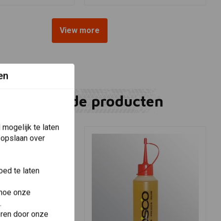
View more
en
Gerelateerde producten
mogelijk te laten
 opslaan over
ed te laten
 hoe onze
.
eren door onze