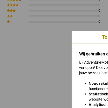
0
0
0
0
To
Wij gebruiken 
Bij AdventureMot
verlopen! Daarvo
jouw bezoek aan
Noodzakel
functionere
Statistisc
website wo
Analytisch