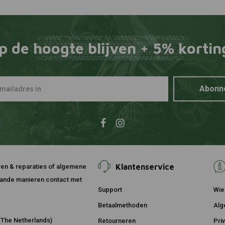
p de hoogte blijven + 5% kortin
Abonn
Klantenservice
ouren & reparaties of algemene
taande manieren contact met
Support
Wie 
Betaalmethoden
Alg
The Netherlands)
Retourneren
Pri