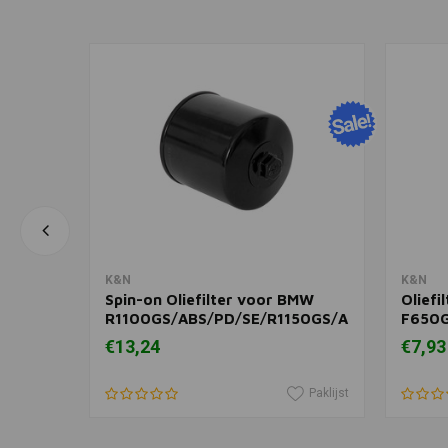
In winkelwagen
K&N
K&N
tring
Spin-on Oliefilter voor BMW
Oliefi
R1100GS/ABS/PD/SE/R1150GS/Adventure
F650G
| Zwart
Strada
€13,24
€7,93
650/P
Paklijst
Paklijst