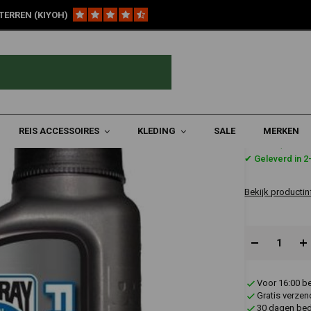
TERREN (KIYOH)
 Liter
REIS ACCESSOIRES
KLEDING
SALE
MERKEN
€12,95
✔ Geleverd in 
Bekijk productin
Voor 16:00 b
Gratis verzen
30 dagen bede