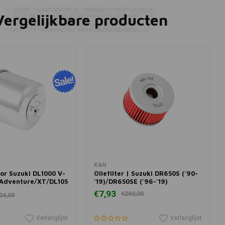
Vergelijkbare producten
winkelwagen
In winkelwagen
K&N
oor Suzuki DL1000 V-
Oliefilter | Suzuki DR650S ('90-
Adventure/XT/DL1050
'19)/DR650SE ('96-'19)
venture/XT/DL650
€7,93
€260,00
24,00
S/Adventure/XT/XT
650XA V-Strom XT
om
Verlanglijst
Verlanglijst