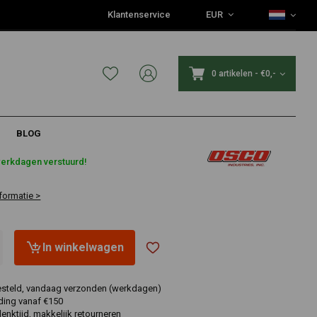
Klantenservice
EUR
0 artikelen
-
€0,-
BLOG
werkdagen verstuurd!
formatie >
In winkelwagen
esteld, vandaag verzonden (werkdagen)
ding vanaf €150
nktijd, makkelijk retourneren