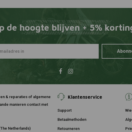
p de hoogte blijven + 5% kortin
Abonn
Klantenservice
ouren & reparaties of algemene
taande manieren contact met
Support
Wie 
Betaalmethoden
Alg
The Netherlands)
Retourneren
Pri