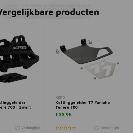
Vergelijkbare producten
winkelwagen
In winkelwagen
KEDO
tinggeleider
Kettinggeleider T7 Yamaha
éré 700 | Zwart
Ténéré 700
€33,95
Verlanglijst
Verlanglijst