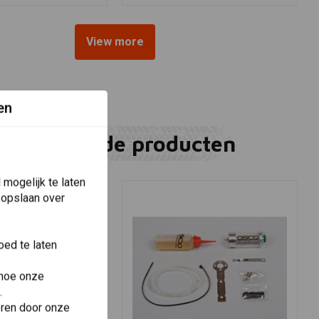
View more
en
Gerelateerde producten
mogelijk te laten
 opslaan over
ed te laten
 hoe onze
.
eren door onze