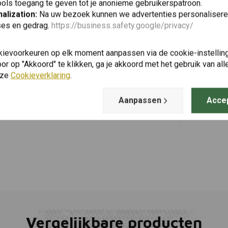
ols toegang te geven tot je anonieme gebruikerspatroon.
alization:
Na uw bezoek kunnen we advertenties personalisere
ses en gedrag.
https://business.safety.google/privacy/
BEL-RAY
Toevoegen
Kettingsme
kievoorkeuren op elk moment aanpassen via de cookie-instellin
Clean | 40
r op "Akkoord" te klikken, ga je akkoord met het gebruik van al
€16,59
nze
Cookieverklaring
.
Aanpassen
Acce
Vergelijkbare producten