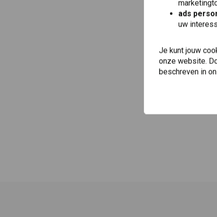
marketingto
ads person
uw interes
Je kunt jouw coo
onze website. Doo
beschreven in o