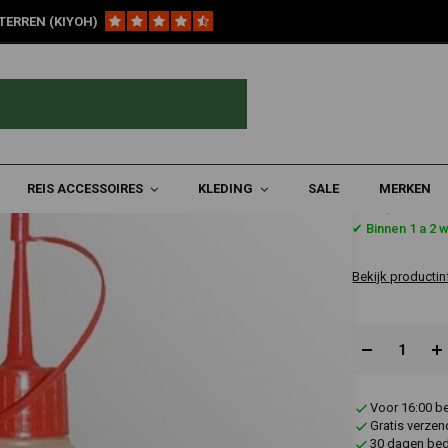
TERREN (KIYOH)
systeem
Navulolie 100ml
REIS ACCESSOIRES
KLEDING
SALE
MERKEN
€8,94
✔ Binnen 1 a 2 
Bekijk productin
Voor 16:00 b
Gratis verzen
30 dagen bede