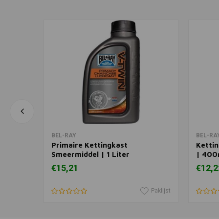
In winkelwagen
BEL-RAY
BEL-RA
+ Olie
Primaire Kettingkast
Ketti
Smeermiddel | 1 Liter
| 400
€15,21
€12,2
Paklijst
Paklijst