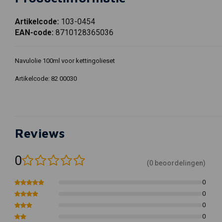
Artikelcode:
103-0454
EAN-code:
8710128365036
Navulolie 100ml voor kettingolieset
Artikelcode: 82 00030
Reviews
0
(0 beoordelingen)
0
0
0
0