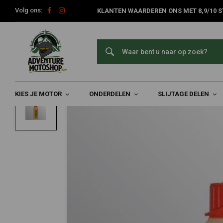
Volg ons:
KLANTEN WAARDEREN ONS MET 8,9/10 S
Home
Slijtage Delen
Ketting & Toebehoren
Kettingsmering
OSCO
Navulolie 100ml
0/5 (0 reviews)
KIES JE MOTOR
ONDERDELEN
SLIJTAGE DELEN