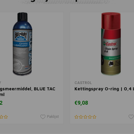
OSCO
Toevoegen
Kettingsme
€164,95
In winkelwagen
In winkelwagen
Y
CASTROL
ngsmeermiddel, BLUE TAC
Kettingspray O-ring | 0,4 
ml
2
€9,08
Paklijst