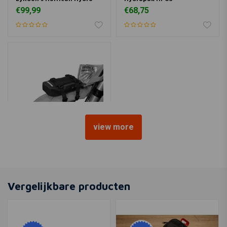
€99,99
€68,75
view more
ENDURISTAN
Fendertas | Groot
€58,-
Vergelijkbare producten