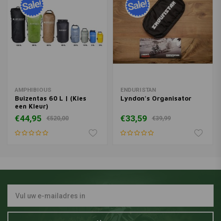
AMPHIBIOUS
ENDURISTAN
Buizentas 60 L | (Kies
Lyndon's Organisator
een Kleur)
€44,95
€33,59
€520,00
€39,99