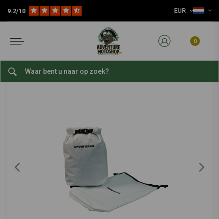
EUR
9.2/10
Home
Reis Accessoires
Motorfiets Bagage
Overige Tassen
Isolatiezakken | 7,5Ltr
ENDURISTAN
-
bekijk alles van Enduristan
0
Isolatiezakken | 7,5Ltr
0/5 (0 reviews)