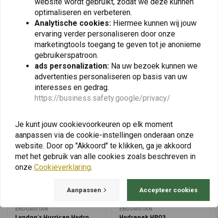
€228,73
€39,95
website wordt gebruikt, zodat we deze kunnen
€546,00
optimaliseren en verbeteren.
Analytische cookies:
Hiermee kunnen wij jouw
ervaring verder personaliseren door onze
marketingtools toegang te geven tot je anonieme
View more
gebruikerspatroon.
ads personalization:
Na uw bezoek kunnen we
advertenties personaliseren op basis van uw
interesses en gedrag.
https://business.safety.google/privacy/
Je kunt jouw cookievoorkeuren op elk moment
aanpassen via de cookie-instellingen onderaan onze
website. Door op "Akkoord" te klikken, ga je akkoord
met het gebruik van alle cookies zoals beschreven in
onze
Cookieverklaring
.
Aanpassen
Accepteer cookies
ENDURISTAN
ENDURISTAN
Lyndon's Hurrican Hydro
Hydrapak HP03