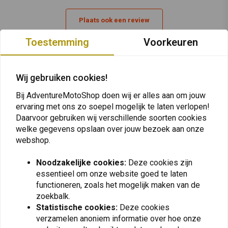
Plaats ook een review
Toestemming
Voorkeuren
Vergelijkbare producten
Wij gebruiken cookies!
Bij AdventureMotoShop doen wij er alles aan om jouw
ervaring met ons zo soepel mogelijk te laten verlopen!
Daarvoor gebruiken wij verschillende soorten cookies
welke gegevens opslaan over jouw bezoek aan onze
webshop.
Noodzakelijke cookies:
Deze cookies zijn
essentieel om onze website goed te laten
functioneren, zoals het mogelijk maken van de
zoekbalk.
NATIONAL CYCLE
AMPHIBIOUS
Statistische cookies:
Deze cookies
Single Pouch Houder
Waterdichte
Smal Frame | Zwart
Verbanddoos 1,7 L | Rood
verzamelen anoniem informatie over hoe onze