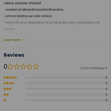
zakken scheiden effectief:
- voedsel uit lekkende brandstofbranders;
- schone kleding van vuile sokken;
- motorolie uit je slaapdeken; en al het andere dat u gescheiden wilt
houden.
SNELLE FEITEN
Lees meer
- 7,5 liter inhoud
- 100% waterdicht
Reviews
- Bestand tegen olie en benzine
0
OVEREENKOMEN MET MONSOON 2
(0 beoordelingen)
Onze zadeltassen Monsoon 2 (apart verkrijgbaar) kunnen eenvoudig in
0
compartimenten worden verdeeld, die elk één isolatietas bevatten.
0
Artikelcode: LUOR-001
0
0
0