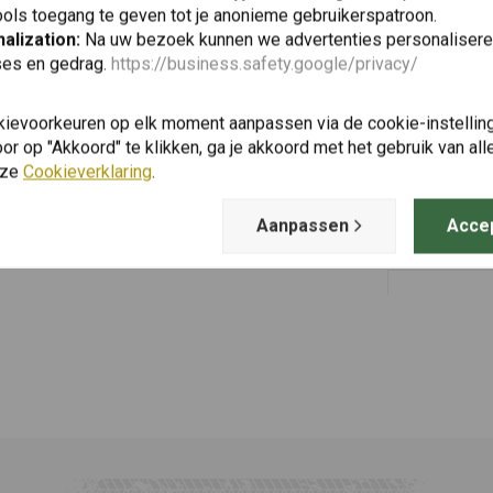
ols toegang te geven tot je anonieme gebruikerspatroon.
alization:
Na uw bezoek kunnen we advertenties personalisere
ses en gedrag.
https://business.safety.google/privacy/
MAHLE
Toevoegen
kievoorkeuren op elk moment aanpassen via de cookie-instellin
Luchtfilte
1200 GS ('0
r op "Akkoord" te klikken, ga je akkoord met het gebruik van al
nze
Cookieverklaring
.
€20,91
Aanpassen
Acce