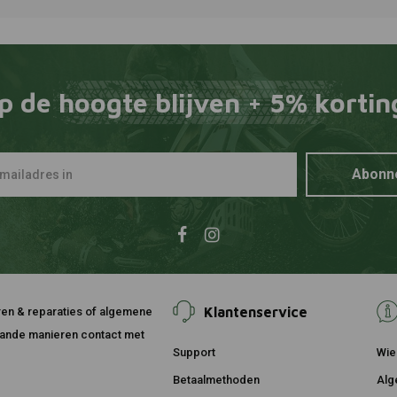
BEL-RAY
Toevoegen
Schuimfilte
(Spuit)
€18,12
p de hoogte blijven + 5% kortin
Abonn
Klantenservice
ouren & reparaties of algemene
taande manieren contact met
Support
Wie 
Betaalmethoden
Alg