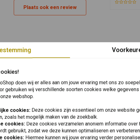
Alle
Plaats ook een review
Alle
Alle
Alle
Alle
Alle
estemming
Voorkeur
Alle
Alle
Alle
cookies!
Alle
oShop doen wij er alles aan om jouw ervaring met ons zo soepel 
Alle
or gebruiken wij verschillende soorten cookies welke gegevens
Alle
 onze webshop.
Alle
Alle
ijke cookies:
Deze cookies zijn essentieel om onze website go
Alle
n, zoals het mogelijk maken van de zoekbalk.
he cookies:
Alle
Deze cookies verzamelen anoniem informatie over
rdt gebruikt, zodat we deze kunnen optimaliseren en verbeteren
Alle
e cookies:
Hiermee kunnen wij jouw ervaring verder personalis
Alle