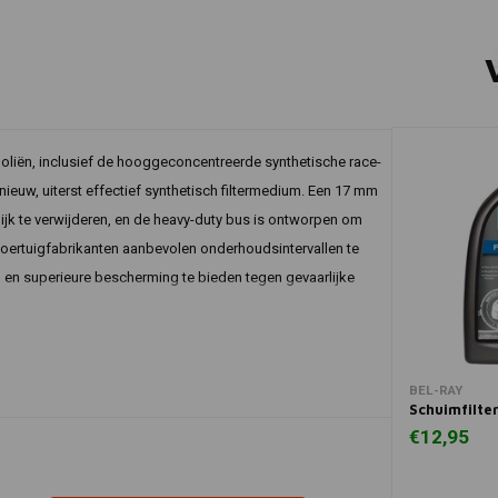
liën, inclusief de hooggeconcentreerde synthetische race-
ieuw, uiterst effectief synthetisch filtermedium. Een 17 mm
ijk te verwijderen, en de heavy-duty bus is ontworpen om
 voertuigfabrikanten aanbevolen onderhoudsintervallen te
en superieure bescherming te bieden tegen gevaarlijke
e_l
Commentaar
In 
BEL-RAY
Schuimfilter
Alle
€12,95
Alle
Alle