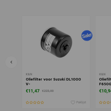
In winkelwagen
K&N
K&N
1000
Oliefilter voor Suzuki DL1000
Oliefi
V-
F650G
Strom/ABS/Adventure/XT/DL1050
| Zwa
€11,47
€10,9
€223,00
 |
V-Strom/Adventure/XT/DL650
V-Strom/ABS/Adventure/XT/XT
Paklijst
Touring/DL650XA V-Strom XT
Paklijst
ABS | Zwart