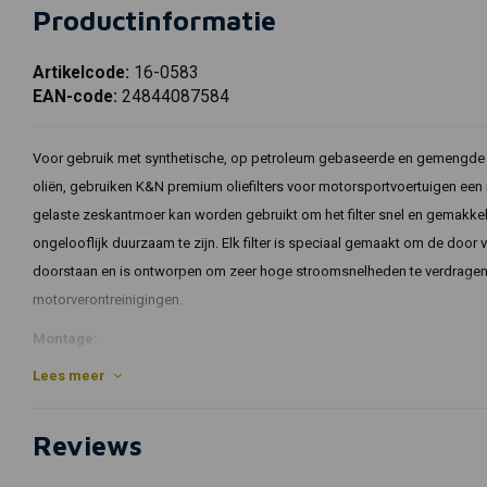
Productinformatie
Artikelcode:
16-0583
EAN-code:
24844087584
Voor gebruik met synthetische, op petroleum gebaseerde en gemengde o
oliën, gebruiken K&N premium oliefilters voor motorsportvoertuigen een n
gelaste zeskantmoer kan worden gebruikt om het filter snel en gemakkel
ongelooflijk duurzaam te zijn. Elk filter is speciaal gemaakt om de door
doorstaan en is ontworpen om zeer hoge stroomsnelheden te verdragen 
motorverontreinigingen.
Montage:
Lees meer
Jaren
Maken
Model
Engine_Siz
2018 - 2019
Suzuki:
DL1000 V-Strom
1037
2002 - 2013
Suzuki:
DL1000 V-Strom
996
Reviews
2014 - 2019
Suzuki:
DL1000 V-Strom ABS
1037