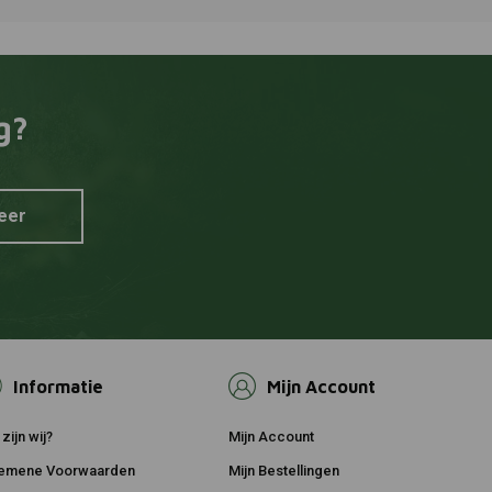
KEDO
 aan winkelwagen
Toevoegen aan winkelwagen
rolie | 400ml
K&N Oliefilterpatroon
€13,95
g?
eer
Informatie
Mijn Account
zijn wij?
Mijn Account
emene Voorwaarden
Mijn Bestellingen