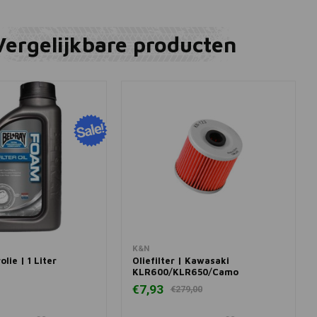
Vergelijkbare producten
winkelwagen
In winkelwagen
K&N
olie | 1 Liter
Oliefilter | Kawasaki
KLR600/KLR650/Camo
€7,93
€279,00