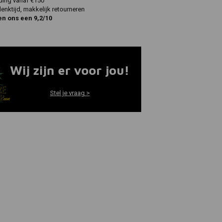
ding vanaf €150
nktijd, makkelijk retourneren
en ons een 9,2/10
Wij zijn er voor jou!
Stel je vraag >