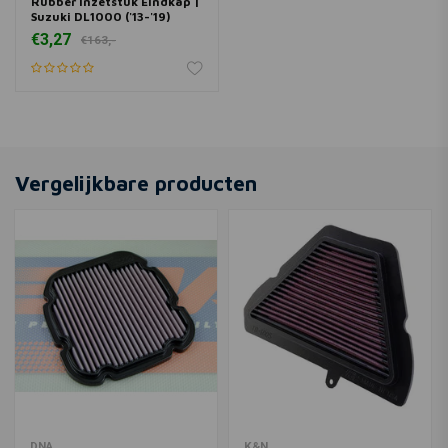
Rubber Inzetstuk Eindkap |
Suzuki DL1000 ('13-'19)
€3,27
€163,-
Vergelijkbare producten
DNA
K&N