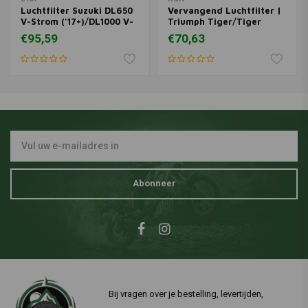
Luchtfilter Suzuki DL650
Vervangend Luchtfilter |
V-Strom ('17+)/DL1000 V-
Triumph Tiger/Tiger
Strom ('13 -'19)
1050/ABS/ABS
€95,59
€70,63
SE/SE/Sport 1050
Abonneer
Bij vragen over je bestelling, levertijden,