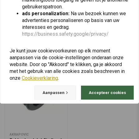
€72,95
€70,63
V-Strom/XT/XT
gebruikerspatroon.
Adventure
ads personalization:
Na uw bezoek kunnen we
advertenties personaliseren op basis van uw
interesses en gedrag.
https://business.safety.google/privacy/
View more
Je kunt jouw cookievoorkeuren op elk moment
aanpassen via de cookie-instellingen onderaan onze
website. Door op "Akkoord" te klikken, ga je akkoord
met het gebruik van alle cookies zoals beschreven in
onze
Cookieverklaring
.
Aanpassen
Accepteer cookies
AKRAPOVIC