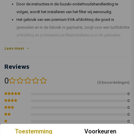
Door de instructies in de Suzuki-onderhoudshandleiding te
volgen, wordt het installeren van het filter vrij eenvoudig.
Het gebruik van een premium EVA-afdichting die goed is
gesneden en in de fabriek is geplaatst, zorgt voor een luchtdichte
afdichting en probleemloze filterinstallatie voor de gebruiker
(verlijmd).
Lees meer
Met 4 lagen DNA Cotton is de filtereffectiviteit buitengewoon
goed, namelijk 98-99 procent.
Reviews
Dit DNA FCD-filter heeft een hoog debiet - 44,50% meer dan het
Suzuki-papierfilter!
0
168,90 CFM (Cubic Feet Per Minute) @ 1,5 DNA FCD
(0 beoordelingen)
luchtfilterstroom "aangepast voor H2O bij 25 graden Celsius.
0
116.90 CFM (Cubic Feet Per Minute) @ 1,5 met het standaard
0
Suzuki-papierfilter "aangepast voor H2O bij 25 graden Celsius.
0
High flow filters zoals deze DNA-filter zijn bedoeld voor zowel
0
on- als offroad gebruik.
0
Toestemming
Voorkeuren
Details: