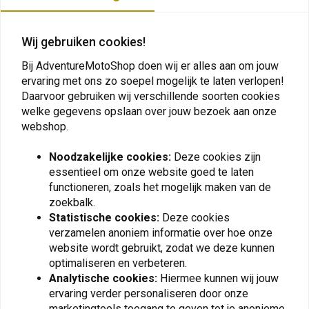
CC: 1000
Plaats ook een review
OEM Luchtfilter Luchtstroom: 116.90 CFM
Wij gebruiken cookies!
DNA Luchtfilter Luchtstroom: 168,90 CFM
Bij AdventureMotoShop doen wij er alles aan om jouw
DNA Verhoogde luchtstroom: 44,50%
ervaring met ons zo soepel mogelijk te laten verlopen!
Vergelijkbare producten
DNA-filterefficiëntie: 98-99%
Daarvoor gebruiken wij verschillende soorten cookies
welke gegevens opslaan over jouw bezoek aan onze
Suzuki V-Strom-modellen
webshop.
Suzuki V-Strom DL1000 (14-17)
Noodzakelijke cookies:
Deze cookies zijn
Suzuki V-Strom DL1000 XT (18-19)
essentieel om onze website goed te laten
DNA-onderdeelnummer: P-S10E14-01
functioneren, zoals het mogelijk maken van de
zoekbalk.
Statistische cookies:
Deze cookies
verzamelen anoniem informatie over hoe onze
website wordt gebruikt, zodat we deze kunnen
optimaliseren en verbeteren.
K&N
KEDO
Analytische cookies:
Hiermee kunnen wij jouw
Vervangend Luchtfilter |
Racing Luchtfilter Kit
ervaring verder personaliseren door onze
Suzuki DL1000 V-
Yamaha Ténéré 700
Strom/ABS/Adventure/DL1050
marketingtools toegang te geven tot je anonieme