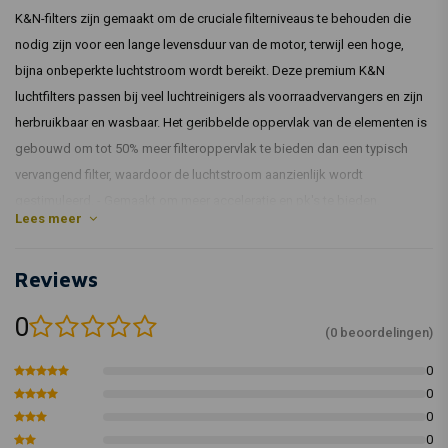
K&N-filters zijn gemaakt om de cruciale filterniveaus te behouden die
nodig zijn voor een lange levensduur van de motor, terwijl een hoge,
bijna onbeperkte luchtstroom wordt bereikt. Deze premium K&N
luchtfilters passen bij veel luchtreinigers als voorraadvervangers en zijn
herbruikbaar en wasbaar. Het geribbelde oppervlak van de elementen is
gebouwd om tot 50% meer filteroppervlak te bieden dan een typisch
vervangend filter, waardoor de luchtstroom aanzienlijk wordt
gestimuleerd. - Gemaakt om meer acceleratie en pk's te bieden.
Lees meer
Geplooide katoenen media hebben een groot filteroppervlak, hebben
weinig restricties en hebben een lange levensduur. - Geweven katoenen
Reviews
gaasmedia met meerdere lagen zorgen voor superieure filtratie. - Met
een toepassingsspecifieke afdichtingsrups past hij perfect in de OEM-
0
airbox. - Doorgaans zijn er geen wijzigingen in het brandstofbeheer
(0 beoordelingen)
nodig om betere prestaties te krijgen. Wasbaar en herbruikbaar.
0
Montage:
0
0
Maken
jaren
Model
0