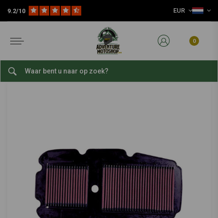
EUR
9.2/10
Home
Slijtage Delen
Filters
Luchtfilters
Vervangend Luchtfilter | Honda XL650V Transalp ('00-'07)
K&N
-
bekijk alles van K&N
0
Vervangend Luchtfilter | Honda XL650V
Transalp ('00-'07)
0/5 (0 reviews)