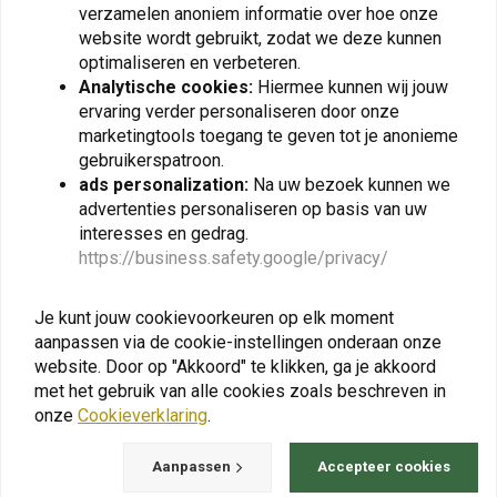
DNA
K&N
verzamelen anoniem informatie over hoe onze
Luchtfilter Honda
Vervangend Luchtfilter |
website wordt gebruikt, zodat we deze kunnen
CRF1000L Africa Twin
Honda XL1000 Varadero
('15-'19)/A Sports ('18-'19)
('03-'10)
optimaliseren en verbeteren.
€163,35
€79,06
Analytische cookies:
Hiermee kunnen wij jouw
ervaring verder personaliseren door onze
marketingtools toegang te geven tot je anonieme
gebruikerspatroon.
ads personalization:
Na uw bezoek kunnen we
View more
advertenties personaliseren op basis van uw
interesses en gedrag.
https://business.safety.google/privacy/
Je kunt jouw cookievoorkeuren op elk moment
aanpassen via de cookie-instellingen onderaan onze
website. Door op "Akkoord" te klikken, ga je akkoord
met het gebruik van alle cookies zoals beschreven in
onze
Cookieverklaring
.
Aanpassen
Accepteer cookies