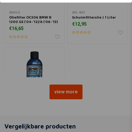
MAHLE
BEL-RAY
Oliefilter OC306 BMW R
Schuimfilterolie | 1 Liter
1200 GS ('04-'12)/A ('06-'13)
€12,95
€16,65
view more
BEL-RAY
Schuimfilterolie | 400ml
(Spuit)
Vergelijkbare producten
€18,12