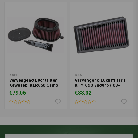
K&N
K&N
Vervangend Luchtfilter |
Vervangend Luchtfilter |
Kawasaki KLR650 Camo
KTM 690 Enduro ('08-
('16-'18)/New Edition ('14)
'11)/R ('09-'21)
€79,06
€88,32