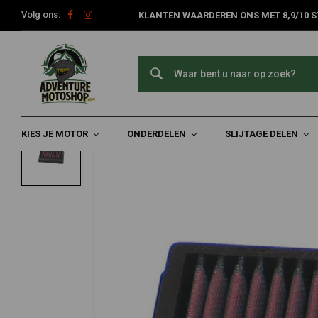
Volg ons:
KLANTEN WAARDEREN ONS MET 8,9/10 S
Home
Slijtage Delen
Filters
Luchtfilters
Vervangend Luch
K&N
Vervangend Luchtfilter | BMW HP2 End
0/5 (0 reviews)
KIES JE MOTOR
ONDERDELEN
SLIJTAGE DELEN