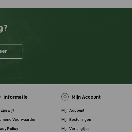
DNA
 aan winkelwagen
Toevoegen aan winkelwagen
r Honda
Luchtfilter Suzuki DL1000 V-
Strom ('13 -'19)
€82,28
g?
eer
Informatie
Mijn Account
zijn wij?
Mijn Account
emene Voorwaarden
Mijn Bestellingen
vacy Policy
Mijn Verlanglijst