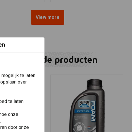
View more
en
Gerelateerde producten
mogelijk te laten
 opslaan over
ed te laten
 hoe onze
.
eren door onze