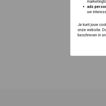
marketingto
ads person
uw interes
Je kunt jouw coo
onze website. Doo
beschreven in o