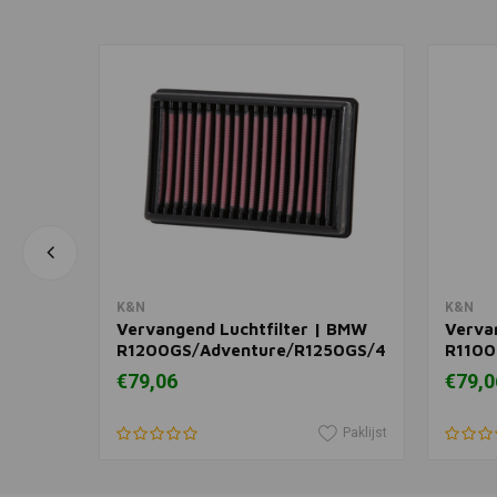
In winkelwagen
K&N
K&N
Vervangend Luchtfilter | BMW
Verva
'16-
R1200GS/Adventure/R1250GS/40
R1100
Years GS
€79,06
€79,0
Edition/Adventure/Adventure
40 Years GS Edition
Paklijst
Paklijst