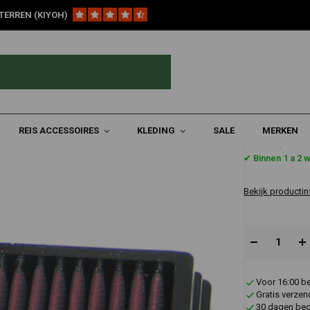
TERREN (KIYOH)
tfilter | BMW HP2 Enduro/R1200GS/Adventure/HP2
uro/R1200GS/Adventure/HP2
REIS ACCESSOIRES
KLEDING
SALE
MERKEN
€79,06
✔ Binnen 1 a 2 
Bekijk productin
Voor 16:00 b
Gratis verzen
30 dagen bede