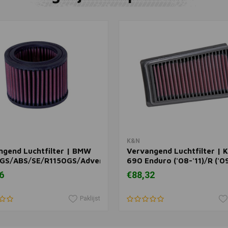
BEL-RAY
Toevoegen
Schuimfilte
(Spuit)
€18,12
In winkelwagen
In winkelwagen
K&N
ngend Luchtfilter | BMW
Vervangend Luchtfilter | 
GS/ABS/SE/R1150GS/Adventure/Sport
690 Enduro ('08-'11)/R ('09
6
€88,32
Paklijst