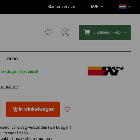
Klantenservice
EUR
0 artikelen
-
€0,-
BLOG
werkdagen verstuurd!
formatie >
In winkelwagen
esteld, vandaag verzonden (werkdagen)
ding vanaf €150
nktijd, makkelijk retourneren