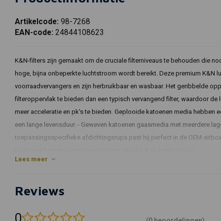
Artikelcode:
98-7268
EAN-code:
24844108623
K&N-filters zijn gemaakt om de cruciale filterniveaus te behouden die nod
hoge, bijna onbeperkte luchtstroom wordt bereikt. Deze premium K&N lucht
voorraadvervangers en zijn herbruikbaar en wasbaar. Het geribbelde o
filteroppervlak te bieden dan een typisch vervangend filter, waardoor d
meer acceleratie en pk's te bieden. Geplooide katoenen media hebben ee
een lange levensduur. - Geweven katoenen gaasmedia met meerdere lagen 
toepassingsspecifieke afdichtingsrups past hij perfect in de OEM-airbox
nodig om betere prestaties te krijgen. Wasbaar en herbruikbaar.
Lees meer
Montage:
Maken
Jaren
Model
Engine_S
Reviews
BMW
2005 - 2008
HP2 Enduro
1170
0
BMW
2013
R1200GS
1170
(0 beoordelingen)