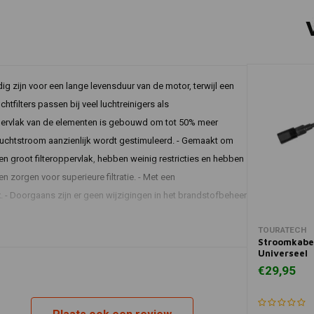
ig zijn voor een lange levensduur van de motor, terwijl een
filters passen bij veel luchtreinigers als
ppervlak van de elementen is gebouwd om tot 50% meer
e luchtstroom aanzienlijk wordt gestimuleerd. - Gemaakt om
n groot filteroppervlak, hebben weinig restricties en hebben
zorgen voor superieure filtratie. - Met een
. - Doorgaans zijn er geen wijzigingen in het brandstofbeheer
In 
TOURATECH
Stroomkab
Universeel
ize_l
Commentaar
€29,95
Alle
Luchtgekoeld