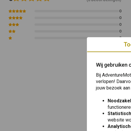
BMW
2004 - 2012
R1200GS
1170
0
BMW
2005 - 2013
R1200GS Adventure
1170
0
0
BMW
2008
R1200GS HP2
1170
0
BMW
2005 - 2007
R1200GS HP2
1172
0
Artikelnummer:
8110966
To
Wij gebruiken 
Bij AdventureMot
verlopen! Daarvo
jouw bezoek aan
Noodzakel
functionere
Statistisc
website wo
Analytisch