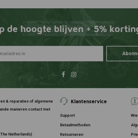
DNA
Toevoegen
Luchtfilte
€176,66
p de hoogte blijven + 5% kortin
Abonn
Klantenservice
ouren & reparaties of algemene
taande manieren contact met
Support
Wie 
Betaalmethoden
Alg
The Netherlands)
Retourneren
Pri