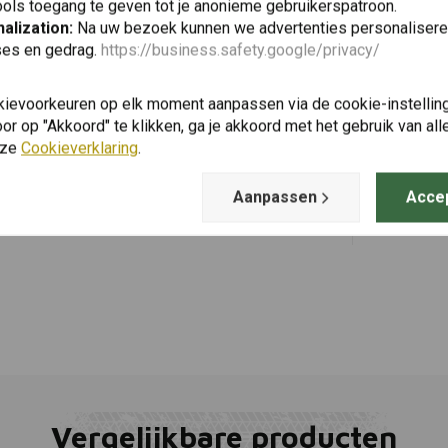
ols toegang te geven tot je anonieme gebruikerspatroon.
alization:
Na uw bezoek kunnen we advertenties personalisere
ses en gedrag.
https://business.safety.google/privacy/
MAHLE
Toevoegen
Oliefilter
kievoorkeuren op elk moment aanpassen via de cookie-instellin
GS ('04-'12)
r op "Akkoord" te klikken, ga je akkoord met het gebruik van al
€16,65
nze
Cookieverklaring
.
Aanpassen
Acce
Vergelijkbare producten