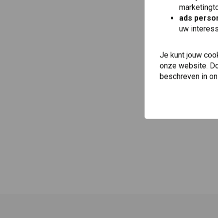
marketingto
ads person
uw interes
Je kunt jouw coo
onze website. Doo
beschreven in o