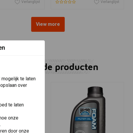
Verlanglijst
Verlanglijst
View more
en
Gerelateerde producten
mogelijk te laten
 opslaan over
ed te laten
 hoe onze
.
eren door onze