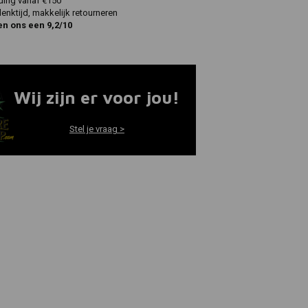
ding vanaf €150
nktijd, makkelijk retourneren
en ons een 9,2/10
Wij zijn er voor jou!
Stel je vraag >