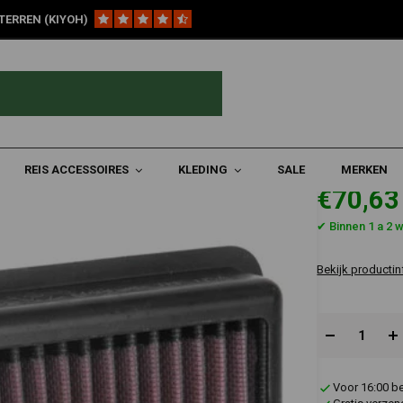
TERREN (KIYOH)
tfilter | BMW F750GS/40 Years GS Edition/F850GS/40 Years GS Edition/Adve
 Years GS Edition/F850GS/40 Years GS Edit
REIS ACCESSOIRES
KLEDING
SALE
MERKEN
€70,63
✔ Binnen 1 a 2 
Bekijk productin
Voor 16:00 b