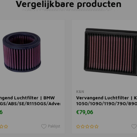
Vergelijkbare producten
BEL-RAY
Toevoegen
Schuimfilte
(Spuit)
€18,12
In winkelwagen
In winkelwagen
K&N
ngend Luchtfilter | BMW
Vervangend Luchtfilter | 
GS/ABS/SE/R1150GS/Adventure/Sport
1050/1090/1190/790/89
Adventure/R/L/R Rally/12
6
€79,06
Super Adventure/R/S/T
Paklijst