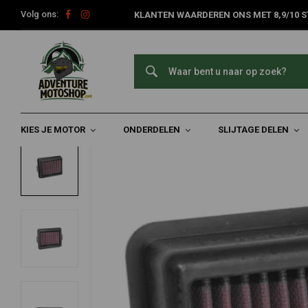
Volg ons:
KLANTEN WAARDEREN ONS MET 8,9/10 S
Home
Slijtage Delen
Filters
Luchtfilters
Vervangend Luch
K&N
Vervangend Luchtfilter | BMW F750GS/40
Edition
0/5 (0 reviews)
KIES JE MOTOR
ONDERDELEN
SLIJTAGE DELEN