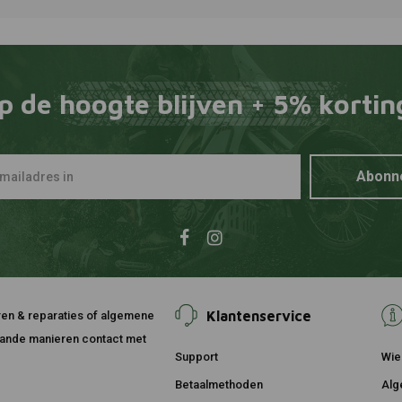
DNA
Toevoegen
Luchtfilte
€176,66
p de hoogte blijven + 5% kortin
Abonn
Klantenservice
ouren & reparaties of algemene
taande manieren contact met
Support
Wie 
Betaalmethoden
Alg