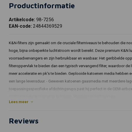
Productinformatie
Artikelcode:
98-7256
EAN-code:
24844369529
K&N-filters zijn gemaakt om de cruciale filterniveaus te behouden die nod
hoge, bijna onbeperkte luchtstroom wordt bereikt. Deze premium K&N lucht
voorraadvervangers en zijn herbruikbaar en wasbaar. Het geribbelde o
filteroppervlak te bieden dan een typisch vervangend filter, waardoor d
meer acceleratie en pk's te bieden. Geplooide katoenen media hebben ee
een lange levensduur. - Geweven katoenen gaasmedia met meerdere lagen 
toepassingsspecifieke afdichtingsrups past hij perfect in de OEM-airbox
nodig om betere prestaties te krijgen. Wasbaar en herbruikbaar.
Lees meer
Montage:
Maken
Jaren
Model
Engine_S
Reviews
BMW
2018 - 2021
F750GS
853