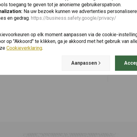
ols toegang te geven tot je anonieme gebruikerspatroon.
alization:
Na uw bezoek kunnen we advertenties personalisere
ses en gedrag.
https://business.safety.google/privacy/
MAHLE
Toevoegen
kievoorkeuren op elk moment aanpassen via de cookie-instellin
Oliefilter
GS ('04-'12)
r op "Akkoord" te klikken, ga je akkoord met het gebruik van al
€16,65
nze
Cookieverklaring
.
Aanpassen
Acce