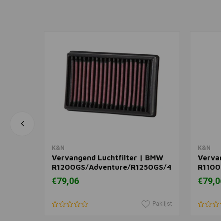
In winkelwagen
K&N
K&N
Vervangend Luchtfilter | BMW
Verva
'16-
R1200GS/Adventure/R1250GS/40
R1100
Years GS
€79,06
€79,0
Edition/Adventure/Adventure
40 Years GS Edition
Paklijst
Paklijst