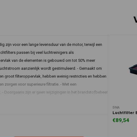
ig zijn voor een lange levensduur van de motor, terwijl een
filters passen bij veel luchtreinigers als
ppervlak van de elementen is gebouwd om tot 50% meer
e luchtstroom aanzienlijk wordt gestimuleerd. - Gemaakt om
n groot filteroppervlak, hebben weinig restricties en hebben
zorgen voor superieure filtratie. - Met een
. - Doorgaans zijn er geen wijzigingen in het brandstofbeheer
In 
DNA
Luchtfilter
€89,54
ize_l
Commentaar
Alle