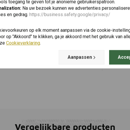
ols toegang te geven tot je anonieme gebruikerspatroon.
alization:
Na uw bezoek kunnen we advertenties personalisere
ses en gedrag.
https://business.safety.google/privacy/
MAHLE
Toevoegen
Oliefilter
kievoorkeuren op elk moment aanpassen via de cookie-instellin
GS ('04-'12)
r op "Akkoord" te klikken, ga je akkoord met het gebruik van al
€16,65
nze
Cookieverklaring
.
Aanpassen
Acce
Vergelijkbare producten