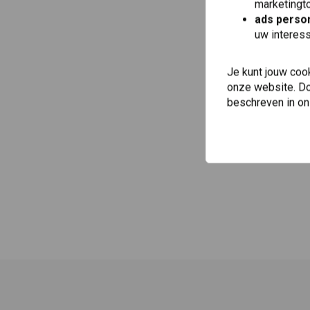
marketingto
ads person
uw interes
Je kunt jouw coo
onze website. Doo
beschreven in o