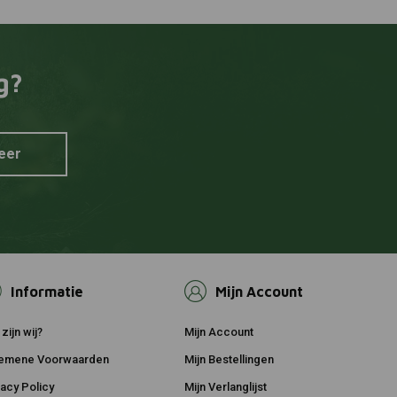
DNA
 aan winkelwagen
Toevoegen aan winkelwagen
r Honda
Luchtfilter Suzuki DL1000 V-
Strom ('13 -'19)
€82,28
g?
eer
Informatie
Mijn Account
zijn wij?
Mijn Account
emene Voorwaarden
Mijn Bestellingen
vacy Policy
Mijn Verlanglijst