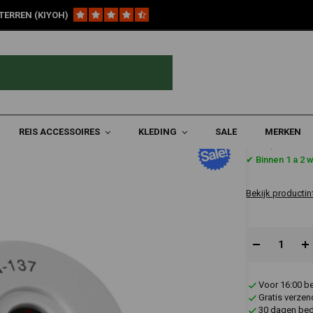
TERREN (KIYOH)
 DR650S ('90-'19)/DR650SE ('96-'19)
0SE ('96-'19)
REIS ACCESSOIRES
KLEDING
SALE
MERKEN
€7,93
✔ Binnen 1 a 2 
Bekijk productin
Voor 16:00 b
Gratis verzen
30 dagen bede