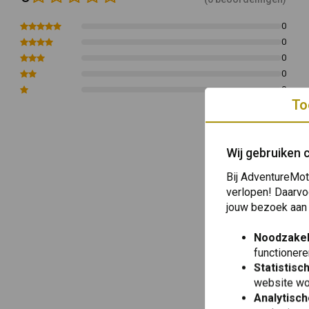
0
0
0
0
0
To
Wij gebruiken 
Bij AdventureMot
verlopen! Daarvo
jouw bezoek aan
Noodzakel
functionere
Statistisc
website wo
Analytisch