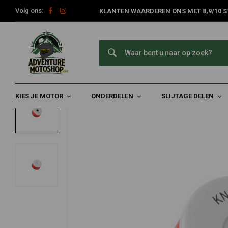
Volg ons:
KLANTEN WAARDEREN ONS MET 8,9/10 S
Home
Slijtage Delen
Filters
Oliefilters
Oliefilter | Suzuki
K&N
Oliefilter | Suzuki DR650S ('90-'19)/DR65
0/5 (0 reviews)
KIES JE MOTOR
ONDERDELEN
SLIJTAGE DELEN