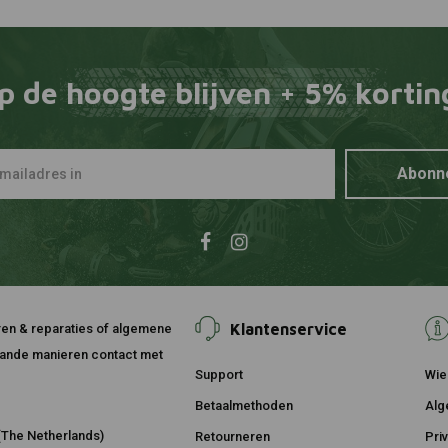
DNA
Toevoegen
Luchtfilte
€176,66
p de hoogte blijven + 5% kortin
Abonn
Klantenservice
ouren & reparaties of algemene
taande manieren contact met
Support
Wie 
Betaalmethoden
Alg
The Netherlands)
Retourneren
Pri