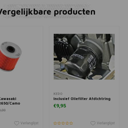
Vergelijkbare producten
winkelwagen
In winkelwagen
KEDO
 Kawasaki
Inclusief Oliefilter Afdichtring
R650/Camo
€9,95
9,00
Verlanglijst
Verlanglijst