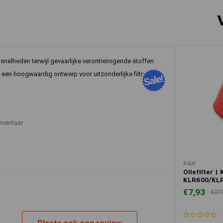
nelheden terwijl gevaarlijke verontreinigende stoffen
en hoogwaardig ontwerp voor uitzonderlijke filtratie.
mentaar
In 
K&N
Oliefilter |
KLR600/KL
€7,93
€27