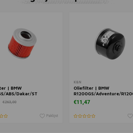
BEL-RAY
Toevoegen
Schuimfilte
(Spuit)
€18,12
In winkelwagen
In winkelwagen
K&N
lter | BMW
Oliefilter | BMW
S/ABS/Dakar/ST
R1200GS/Adventure/R12
/Aprilia Pegaso
HP2
€11,47
€263,00
egaso 650 i.e.
Paklijst