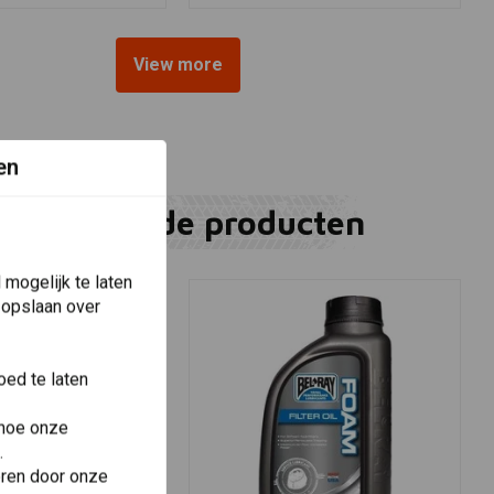
View more
en
Gerelateerde producten
mogelijk te laten
 opslaan over
ed te laten
 hoe onze
.
eren door onze