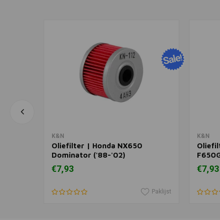
In winkelwagen
K&N
K&N
Oliefilter | Honda NX650
Oliefi
Dominator ('88-'02)
F650G
Strada
€7,93
€7,93
650/P
Paklijst
Paklijst