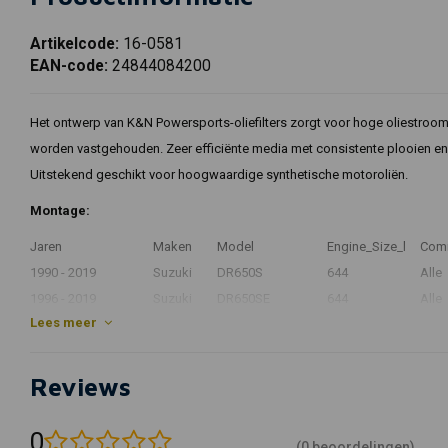
Artikelcode:
16-0581
EAN-code:
24844084200
Het ontwerp van K&N Powersports-oliefilters zorgt voor hoge oliestrooms
worden vastgehouden. Zeer efficiënte media met consistente plooien en e
Uitstekend geschikt voor hoogwaardige synthetische motoroliën.
Montage:
Jaren
Maken
Model
Engine_Size_l
Com
1990 - 2019
Suzuki
DR650S
644
Alle
1996 - 2019
Suzuki
DR650SE
644
Alle
Lees meer
Artikelnummer:
925796
Reviews
0
(0 beoordelingen)