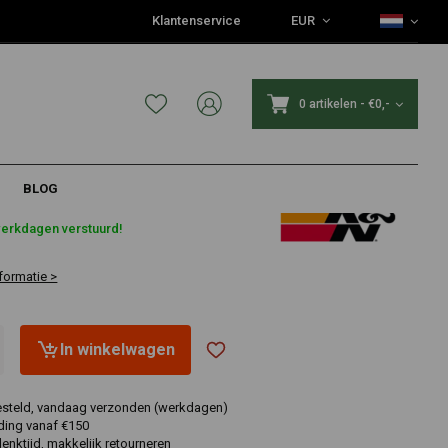
Klantenservice
EUR
0 artikelen
-
€0,-
BLOG
€260,-
werkdagen verstuurd!
formatie >
In winkelwagen
esteld, vandaag verzonden (werkdagen)
ding vanaf €150
nktijd, makkelijk retourneren