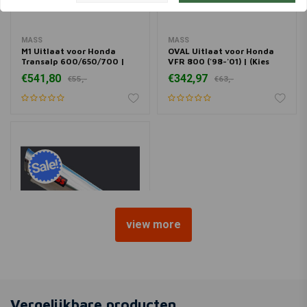
MASS
MASS
M1 Uitlaat voor Honda
OVAL Uitlaat voor Honda
Transalp 600/650/700 |
VFR 800 ('98-'01) | (Kies
(Kies Materiaal)
Materiaal)
€541,80
€342,97
€55,-
€63,-
view more
MASS
GP1 Uitlaat voor Honda
VFR 800 ('98-'01) | (Kies
Vergelijkbare producten