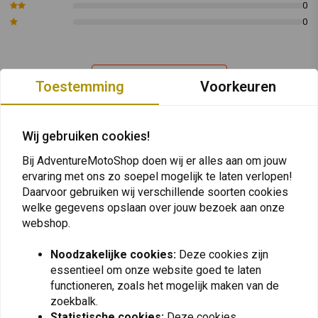
roestvrij staal.
0
Alle terminals worden getest op de traagheidstestbank om de
0
toename in vermogen en koppel te garanderen.
Past op:
Honda Transalp 600 / 650 / 700
Plaats ook een review
Toestemming
Voorkeuren
Tromb Carbon
: Lengte: 350 mm
Tromb Inox
:
Lengte: 350 mm
Wij gebruiken cookies!
De "MASS"-sticker op de door u gekochte terminal is
Vergelijkbare producten
mogelijk niet dezelfde als op de afbeelding.
Bij AdventureMotoShop doen wij er alles aan om jouw
ervaring met ons zo soepel mogelijk te laten verlopen!
Artikelcode: Honda Transalp 600 / 650 / 700 Tromb
Daarvoor gebruiken wij verschillende soorten cookies
Carb
welke gegevens opslaan over jouw bezoek aan onze
Artikelcode: Honda Transalp 600 / 650 / 700 Tromb
webshop.
Inox
Noodzakelijke cookies:
Deze cookies zijn
essentieel om onze website goed te laten
functioneren, zoals het mogelijk maken van de
zoekbalk.
Statistische cookies:
Deze cookies