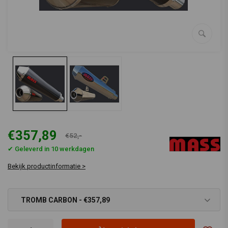
€357,89
€52,-
✔ Geleverd in 10 werkdagen
Bekijk productinformatie >
TROMB CARBON - €357,89