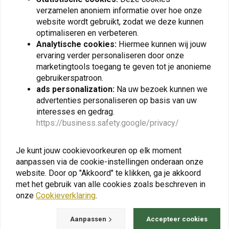
verzamelen anoniem informatie over hoe onze
MASS
MASS
GP1 Uitlaat voor Honda
GP1 Uitlaat voor Honda
website wordt gebruikt, zodat we deze kunnen
Africa Twin 750 | (Kies
NC 700/750/Integra |
optimaliseren en verbeteren.
Materiaal)
(Kies Materiaal)
€303,21
€303,21
Analytische cookies:
Hiermee kunnen wij jouw
ervaring verder personaliseren door onze
marketingtools toegang te geven tot je anonieme
gebruikerspatroon.
ads personalization:
Na uw bezoek kunnen we
View more
advertenties personaliseren op basis van uw
interesses en gedrag.
https://business.safety.google/privacy/
Je kunt jouw cookievoorkeuren op elk moment
aanpassen via de cookie-instellingen onderaan onze
website. Door op "Akkoord" te klikken, ga je akkoord
met het gebruik van alle cookies zoals beschreven in
onze
Cookieverklaring
.
Aanpassen
Accepteer cookies