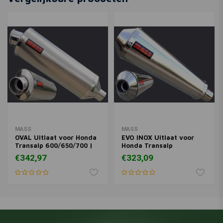
Materiaal)
€303,21
€67,-
MASS
MASS
OVAL Uitlaat voor Honda
EVO INOX Uitlaat voor
Transalp 600/650/700 |
Honda Transalp
(Kies Materiaal)
600/650/700
€342,97
€323,09