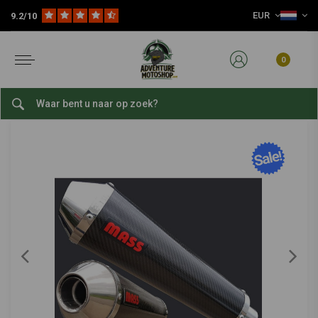
EUR
9.2/10
Home
Onderdelen
Uitlaat
Uitlaatsystemen
TROMB Uitlaat voor Honda Transalp 600/650/700 | (Kies Materiaal)
MASS
-
bekijk alles van MASS
0
TROMB Uitlaat voor Honda Transalp
600/650/700 | (Kies Materiaal)
0/5 (0 reviews)