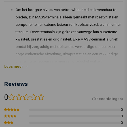
Om het hoogste niveau van betrouwbaarheid en levensduur te
bieden, zijn MASS-terminals alleen gemaakt met roestvrijstalen
componenten en externe buizen van koolstofvezel, aluminium en
titanium. Deze terminals zijn gekozen vanwege hun superieure
kwaliteit, prestaties en originaliteit. Elke MASS-terminal is uniek
omdat hij zorgvuldig met de hand is vervaardigd om een zeer
hoge esthetische afwerking, ultraprestaties en een vakkundige
uitstraling te hebben in termen van productiekwaliteit.
Lees meer
De beste materialen die beschikbaar zijn op de metallurgische
markt worden gebruikt om de uitlaten te maken en hun
Reviews
duurzaamheid in de loop van de tijd valt niet te ontkennen.
Roestvrijstalen platen met een dikte van 8/10 mm, die de hoogste
0
sterkte en het laagste gewicht bieden, worden gebruikt om de
(0 beoordelingen)
basis te maken.
0
Om het hoogste niveau van bescherming tegen corrosie door
0
rookgassen te garanderen, zijn ook de interne leidingen van
0