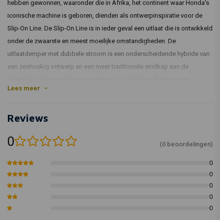
hebben gewonnen, waaronder die in Afrika, het continent waar Honda's
iconische machine is geboren, dienden als ontwerpinspiratie voor de
Slip-On Line. De Slip-On Line is in ieder geval een uitlaat die is ontwikkeld
onder de zwaarste en meest moeilijke omstandigheden. De
uitlaatdemper met dubbele stroom is een onderscheidende hybride van
een zeshoekig ontwerp en een meer traditionele eindkap aan de
achterkant, afgewerkt met een stevige koolstofvezelklem en een
Lees meer
titanium uitlaathuls voor duurzaamheid. Bij zowel lage als hoge toeren
verbetert deze EC/ECE-typegoedgekeurde uitlaat de prestaties. Door
Reviews
gebruik te maken van de beste kenmerken van de 270°
tweecilindermotor van Honda en een kloppende beat te produceren,
0
wordt een dieper, meer omhullend geluid geproduceerd. De plug-and-
(0 beoordelingen)
play-uitlaat is eenvoudig te installeren en wordt geleverd met
0
gedetailleerde instructies zonder opnieuw te moeten toewijzen.
0
0
Uitlaat materiaal
Titanium
0
Basis kleur
Zilver
0
Check hieronder of deze uitlaatdemper op jouw motor past: