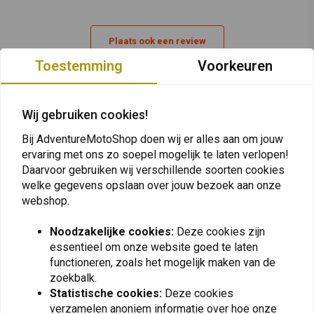
Maken
Model
Jaar
Land
Motor
Informatie
CRF 1000 L Africa
70 kW
Met EG/ECE-
Plaats ook een review
HONDA
2016
ALLEMAAL
Twin
(95 pk)
typegoedkeuring.
Toestemming
Voorkeuren
CRF 1000 L ABS
70 kW
Met EG/ECE-
HONDA
2016
ALLEMAAL
Africa Twin
(95 pk)
typegoedkeuring.
Vergelijkbare producten
CRF 1000 L ABS
70 kW
Met EG/ECE-
Wij gebruiken cookies!
HONDA
2017
ALLEMAAL
Africa Twin
(95 pk)
typegoedkeuring.
Bij AdventureMotoShop doen wij er alles aan om jouw
CRF 1000 L ABS
70 kW
Met EG/ECE-
ervaring met ons zo soepel mogelijk te laten verlopen!
HONDA
2018
ALLEMAAL
Africa Twin
(95 pk)
typegoedkeuring.
Daarvoor gebruiken wij verschillende soorten cookies
CRF 1000 L ABS
welke gegevens opslaan over jouw bezoek aan onze
70 kW
Met EG/ECE-
webshop.
HONDA
Africa Twin
2018
ALLEMAAL
(95 pk)
typegoedkeuring.
Adventure Sports
Noodzakelijke cookies:
Deze cookies zijn
CRF 1000 L ABS
70 kW
Met EG/ECE-
essentieel om onze website goed te laten
HONDA
2019
ALLEMAAL
Africa Twin
(95 pk)
typegoedkeuring.
functioneren, zoals het mogelijk maken van de
CRF 1000 L ABS
zoekbalk.
70 kW
Met EG/ECE-
NATIONAL CYCLE
SW-MOTECH
Statistische cookies:
Deze cookies
HONDA
Africa Twin
2019
ALLEMAAL
Vstream Sport
ION Voetsteun Honda
(95 pk)
typegoedkeuring.
verzamelen anoniem informatie over hoe onze
Adventure Sports
Windscherm voor Honda
CRF1000L Africa Twin/A