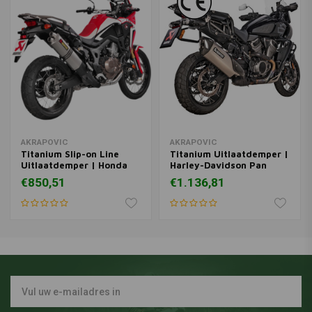
AKRAPOVIC
AKRAPOVIC
Titanium Slip-on Line
Titanium Uitlaatdemper |
Uitlaatdemper | Honda
Harley-Davidson Pan
CRF1000L ('15-'19)/ADV
America 1250 ('21+)
€850,51
€1.136,81
('18-'19)