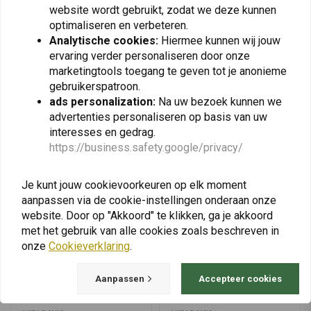
website wordt gebruikt, zodat we deze kunnen
CRF1000L Africa
Sports/CRF 1100 L | Zwart
€206,15
CRF 1000 LD ABS
€114,01
70 kW
Met EG/ECE-
Twin/CRF1000L2 Africa
Zilver
optimaliseren en verbeteren.
HONDA
2016
ALLEMAAL
Twin Adventure Sports |
Africa Twin DCT
(95 pk)
typegoedkeuring.
Analytische cookies:
Hiermee kunnen wij jouw
Donkere Tint
CRF 1000 LD ABS
70 kW
Met EG/ECE-
ervaring verder personaliseren door onze
HONDA
2017
ALLEMAAL
marketingtools toegang te geven tot je anonieme
Africa Twin DCT
(95 pk)
typegoedkeuring.
gebruikerspatroon.
View more
CRF 1000 LD ABS
70 kW
Met EG/ECE-
HONDA
2018
ALLEMAAL
ads personalization:
Na uw bezoek kunnen we
Africa Twin DCT
(95 pk)
typegoedkeuring.
advertenties personaliseren op basis van uw
CRF 1000 LD ABS
interesses en gedrag.
Africa Twin
70 kW
Met EG/ECE-
https://business.safety.google/privacy/
HONDA
2018
ALLEMAAL
Adventure Sports
(95 pk)
typegoedkeuring.
DCT
Je kunt jouw cookievoorkeuren op elk moment
aanpassen via de cookie-instellingen onderaan onze
CRF 1000 LD ABS
70 kW
Met EG/ECE-
HONDA
2019
ALLEMAAL
website. Door op "Akkoord" te klikken, ga je akkoord
Africa Twin DCT
(95 pk)
typegoedkeuring.
met het gebruik van alle cookies zoals beschreven in
CRF 1000 LD ABS
onze
Cookieverklaring
.
Africa Twin
70 kW
Met EG/ECE-
HONDA
2019
ALLEMAAL
Adventure Sports
(95 pk)
typegoedkeuring.
Aanpassen
Accepteer cookies
DCT
Schematische nieuwe versie