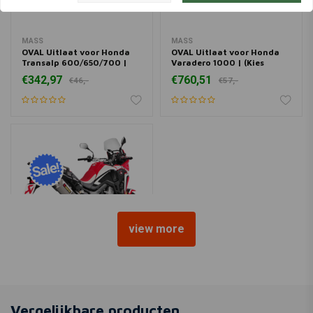
MASS
MASS
OVAL Uitlaat voor Honda
OVAL Uitlaat voor Honda
Transalp 600/650/700 |
Varadero 1000 | (Kies
(Kies Materiaal)
Materiaal)
€342,97
€760,51
€46,-
€57,-
view more
AKRAPOVIC
Titanium Instapdemper |
Honda CRF1000L ('15-'19)
Vergelijkbare producten