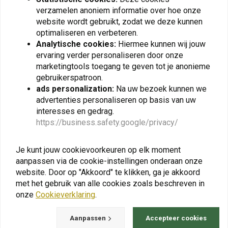
verzamelen anoniem informatie over hoe onze
MASS
MASS
EVO INOX Uitlaat voor
OVAL Uitlaat voor Honda
website wordt gebruikt, zodat we deze kunnen
Honda Transalp
VFR 800 ('98-'01) | (Kies
optimaliseren en verbeteren.
600/650/700
Materiaal)
€323,09
€342,97
Analytische cookies:
Hiermee kunnen wij jouw
ervaring verder personaliseren door onze
marketingtools toegang te geven tot je anonieme
gebruikerspatroon.
ads personalization:
Na uw bezoek kunnen we
View more
advertenties personaliseren op basis van uw
interesses en gedrag.
https://business.safety.google/privacy/
Je kunt jouw cookievoorkeuren op elk moment
aanpassen via de cookie-instellingen onderaan onze
website. Door op "Akkoord" te klikken, ga je akkoord
met het gebruik van alle cookies zoals beschreven in
onze
Cookieverklaring
.
Aanpassen
Accepteer cookies