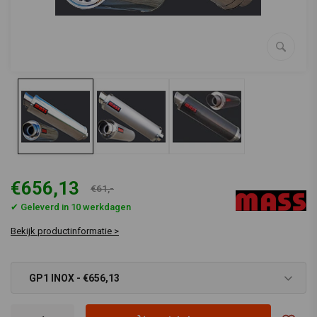
€656,13
€61,-
✔ Geleverd in 10 werkdagen
Bekijk productinformatie >
GP1 INOX - €656,13