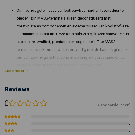
Om het hoogste niveau van betrouwbaarheid en levensduur te
bieden, zijn MASS-terminals alleen geconstrueerd met
roestvrijstalen componenten en externe buizen van koolstofvezel,
aluminium en titanium. Deze terminals zijn gekozen vanwege hun
superieure kwaliteit, prestaties en originaliteit. Elke MASS-
terminal is uniek omdat deze zorgvuldig met de hand is gemaakt
om een zeer hoge esthetische afwerking, ultraprestaties en een
professionele uitstraling te hebben in termen van
Lees meer
productiekwaliteit.
De beste materialen die beschikbaar zijn op de metallurgische
Reviews
markt worden gebruikt om de uitlaten te maken, en hun
duurzaamheid in de tijd valt niet te ontkennen.
0
Roestvrijstalen platen met een dikte van 8/10 mm, die de hoogste
(0 beoordelingen)
sterkte en het laagste gewicht bieden, worden gebruikt om de
0
basissen te maken.
0
Om het hoogste niveau van bescherming tegen corrosie door
0