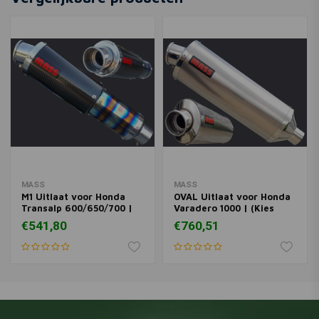
€999,05
€148,-
MASS
MASS
M1 Uitlaat voor Honda
OVAL Uitlaat voor Honda
Transalp 600/650/700 |
Varadero 1000 | (Kies
(Kies Materiaal)
Materiaal)
€541,80
€760,51