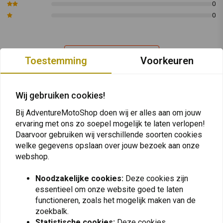
rookgassen te garanderen, zijn de binnenleidingen ook gemaakt
0
van roestvrij staal.
0
Alle klemmen worden getest op de traagheidstestbank om de
toename van vermogen en koppel te garanderen.
Plaats ook een review
Past op:
Honda Varadero 1000
Toestemming
Voorkeuren
GP1 Inox
:
Lengte:
350 mm
Wij gebruiken cookies!
GP1 Titan
:
Lengte:
350 mm
Vergelijkbare producten
GP1 Carbon
:
Lengte:
350 mm
Bij AdventureMotoShop doen wij er alles aan om jouw
ervaring met ons zo soepel mogelijk te laten verlopen!
De "MASS"-sticker op de terminal die u hebt gekocht, is
Daarvoor gebruiken wij verschillende soorten cookies
mogelijk niet dezelfde als die op de afbeelding.
welke gegevens opslaan over jouw bezoek aan onze
Artikelcode: Honda Varadero 1000 GP1 Inox
webshop.
Artikelcode: Honda Varadero 1000 GP1 Titan
Noodzakelijke cookies:
Deze cookies zijn
Artikelcode: Honda Varadero 1000 GP1 Carbon
essentieel om onze website goed te laten
functioneren, zoals het mogelijk maken van de
zoekbalk.
Statistische cookies:
Deze cookies