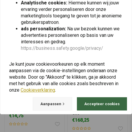
Analytische cookies:
Hiermee kunnen wij jouw
View more
ervaring verder personaliseren door onze
marketingtools toegang te geven tot je anonieme
gebruikerspatroon.
ads personalization:
Na uw bezoek kunnen we
advertenties personaliseren op basis van uw
interesses en gedrag.
https://business.safety.google/privacy/
Je kunt jouw cookievoorkeuren op elk moment
aanpassen via de cookie-instellingen onderaan onze
website. Door op "Akkoord" te klikken, ga je akkoord
met het gebruik van alle cookies zoals beschreven in
onze
Cookieverklaring
.
Aanpassen
Accepteer cookies
NGK
OSCO
Bougie 4548 CR9EK
Kettingolieset Aluminium +
Olie
€14,75
€168,25