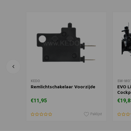
In winkelwagen
KEDO
SW-MO
s |
Remlichtschakelaar Voorzijde
EVO L
Cockpi
€11,95
€19,8
Paklijst
Paklijst