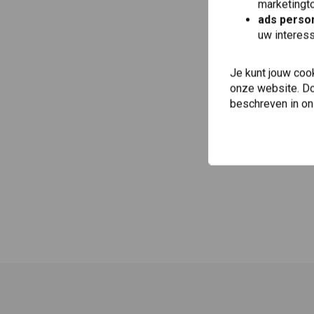
marketingto
ads person
uw interes
Je kunt jouw coo
onze website. Doo
beschreven in o