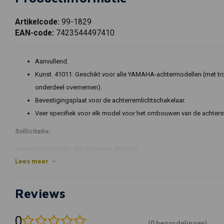
Artikelcode:
99-1829
EAN-code:
7423544497410
Aanvullend.
Kunst. 41011: Geschikt voor alle YAMAHA-achtermodellen (met tr
onderdeel overnemen).
Bevestigingsplaat voor de achterremlichtschakelaar.
Veer specifiek voor elk model voor het ombouwen van de achterst
Sollicitatie:
Tenere700(XTZ690), MT-09/Tracer, XSR900
Lees meer
Kedo-onderdeelnummer: 28516
Reviews
0
(0 beoordelingen)