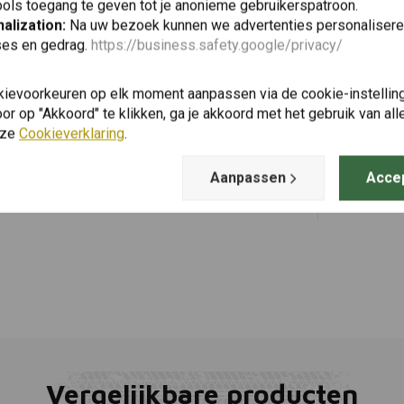
ols toegang te geven tot je anonieme gebruikerspatroon.
alization:
Na uw bezoek kunnen we advertenties personalisere
ses en gedrag.
https://business.safety.google/privacy/
KEDO
Toevoegen
Remlichtsc
kievoorkeuren op elk moment aanpassen via de cookie-instellin
€11,95
r op "Akkoord" te klikken, ga je akkoord met het gebruik van al
nze
Cookieverklaring
.
Aanpassen
Acce
Vergelijkbare producten