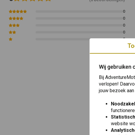
0
0
0
0
0
To
Wij gebruiken 
Bij AdventureMot
verlopen! Daarvo
jouw bezoek aan
Noodzakel
functionere
Statistisc
website wo
Analytisch