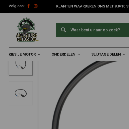
Volg ons:
KLANTEN WAARDEREN ONS MET 8,9/10 S
Home
Onderdelen
Motorfiets Verlichting
Schakelaars
R
KEDO
Remlichtschakelaar OEM Achter
0/5 (0 reviews)
KIES JE MOTOR
ONDERDELEN
SLIJTAGE DELEN