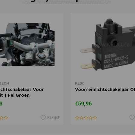
KEDO
Toevoegen
Koppelings
Hendel OE
€12,95
In winkelwagen
In winkelwagen
TECH
KEDO
ichtschakelaar Voor
Voorremlichtschakelaar O
t | Fel Groen
3
€59,96
Paklijst