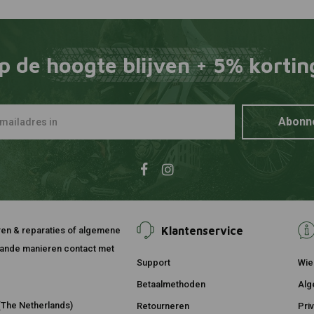
p de hoogte blijven + 5% kortin
Abonn
Klantenservice
ouren & reparaties of algemene
taande manieren contact met
Support
Wie 
Betaalmethoden
Alg
The Netherlands)
Retourneren
Pri