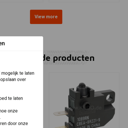
View more
en
Gerelateerde producten
mogelijk te laten
 opslaan over
ed te laten
 hoe onze
.
eren door onze