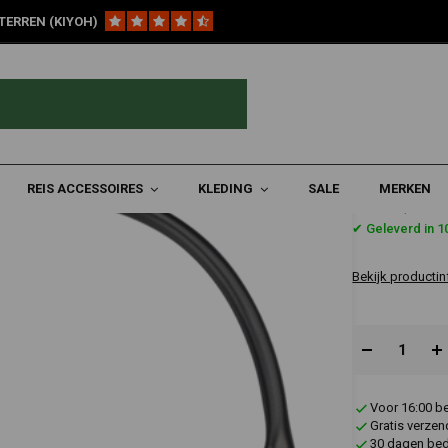
TERREN (KIYOH)
emlichtschakelaar OEM Achter
REIS ACCESSOIRES
KLEDING
SALE
MERKEN
€58,95
✔ Geleverd in 
Bekijk productin
Voor 16:00 b
Gratis verzen
30 dagen bede