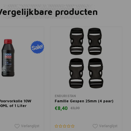
Vergelijkbare producten
View more
In winkelwagen
ENDURISTAN
Voorvorkolie 10W
Familie Gespen 25mm (4 paar)
0ML of 1 Liter
€8,40
€9,99
Verlanglijst
Verlanglijst