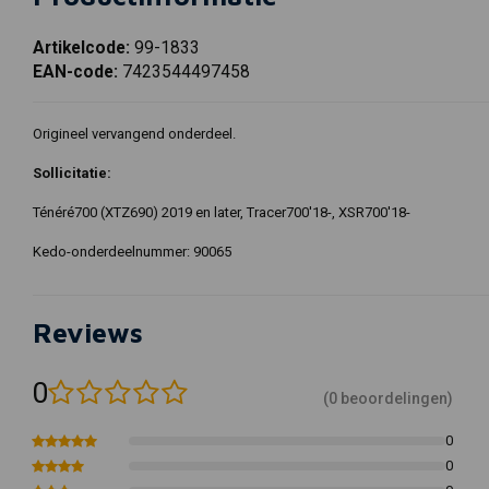
Artikelcode:
99-1833
EAN-code:
7423544497458
Origineel vervangend onderdeel.
Sollicitatie:
Ténéré700 (XTZ690) 2019 en later, Tracer700'18-, XSR700'18-
Kedo-onderdeelnummer: 90065
Reviews
0
(0 beoordelingen)
0
0