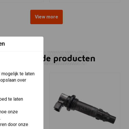
View more
en
Gerelateerde producten
mogelijk te laten
 opslaan over
ed te laten
 hoe onze
.
eren door onze