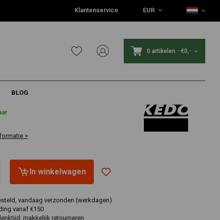
Klantenservice
EUR
0 artikelen
-
€0,-
BLOG
€81,95
aar
formatie >
In winkelwagen
esteld, vandaag verzonden (werkdagen)
ding vanaf €150
nktijd, makkelijk retourneren