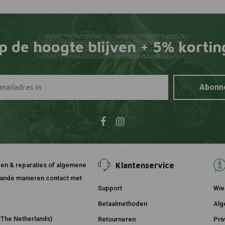
p de hoogte blijven + 5% kortin
Abonn
Klantenservice
ouren & reparaties of algemene
taande manieren contact met
Support
Wie 
Betaalmethoden
Alg
The Netherlands)
Retourneren
Pri