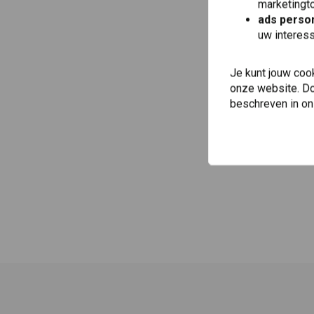
marketingto
ads person
uw interes
Je kunt jouw coo
onze website. Doo
beschreven in o