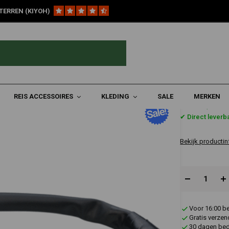
TERREN (KIYOH)
eutrale Schakelaar OEM
REIS ACCESSOIRES
KLEDING
SALE
MERKEN
€63,19
✔ Direct leverb
Bekijk productin
Voor 16:00 b
Gratis verzen
30 dagen bede