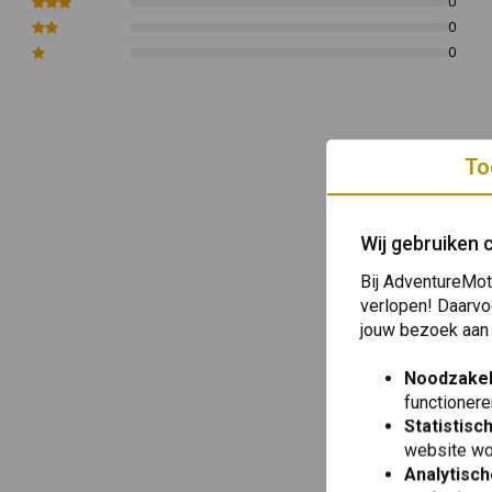
0
0
0
To
Wij gebruiken 
Bij AdventureMot
verlopen! Daarvo
jouw bezoek aan
Noodzakel
functionere
Statistisc
website wo
Analytisch