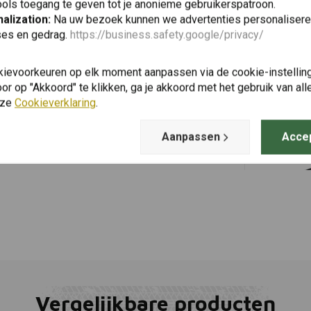
ols toegang te geven tot je anonieme gebruikerspatroon.
alization:
Na uw bezoek kunnen we advertenties personalisere
ses en gedrag.
https://business.safety.google/privacy/
KEDO
Toevoegen
Kettinggel
kievoorkeuren op elk moment aanpassen via de cookie-instellin
Ténéré 70
r op "Akkoord" te klikken, ga je akkoord met het gebruik van al
€33,95
nze
Cookieverklaring
.
Aanpassen
Acce
Vergelijkbare producten