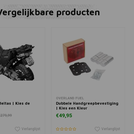
Vergelijkbare producten
View more
View more
OVERLAND FUEL
deltas | Kies de
Dubbele Handgreepbevestiging
| Kies een Kleur
€49,95
€279,99
Verlanglijst
Verlanglijst