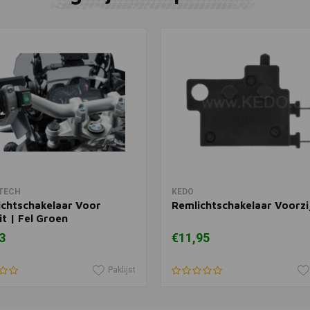
KEDO
Toevoegen
Remlichtsc
Achter
€58,95
In winkelwagen
In winkelwagen
TECH
KEDO
ichtschakelaar Voor
Remlichtschakelaar Voorzi
t | Fel Groen
3
€11,95
Paklijst