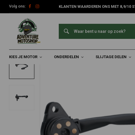
Volg ons:
KLANTEN WAARDEREN ONS MET 8,9/10 S
Home
Onderdelen
Motorfiets Verlichting
Schakelaars
N
KEDO
Neutrale Schakelaar OEM
0/5 (0 reviews)
KIES JE MOTOR
ONDERDELEN
SLIJTAGE DELEN