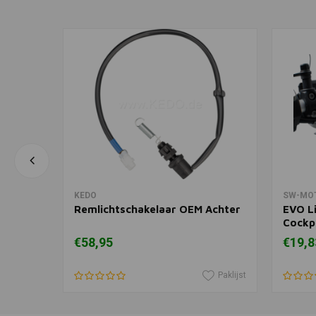
In winkelwagen
KEDO
SW-MO
aar)
Remlichtschakelaar OEM Achter
EVO L
Cockpi
€58,95
€19,8
Paklijst
Paklijst