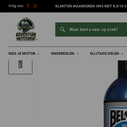
Volg ons:
KLANTEN WAARDEREN ONS MET 8,9/10 S
Home
Slijtage Delen
Ketting & Toebehoren
Kettingsmering
BEL-RAY
Kettingsmeermiddel, BLUE TAC | 400ml
0/5 (0 reviews)
KIES JE MOTOR
ONDERDELEN
SLIJTAGE DELEN