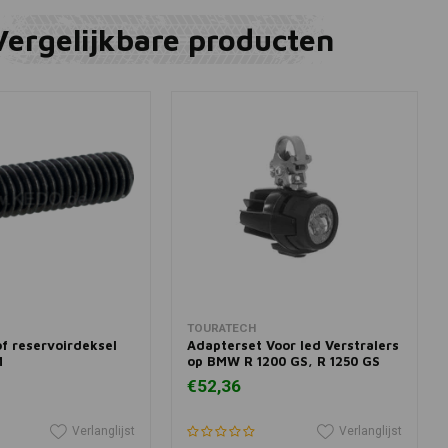
Vergelijkbare producten
winkelwagen
In winkelwagen
TOURATECH
f reservoirdeksel
Adapterset Voor led Verstralers
M
op BMW R 1200 GS, R 1250 GS
€52,36
Verlanglijst
Verlanglijst