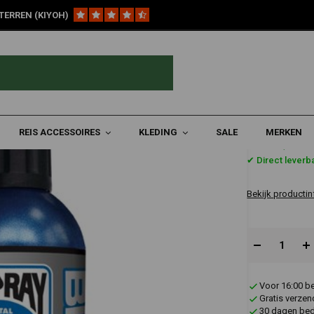
TERREN (KIYOH)
systeem
Kettingsmeermiddel, BLUE TAC | 400ml
REIS ACCESSOIRES
KLEDING
SALE
MERKEN
€12,22
✔ Direct leverb
Bekijk productin
Voor 16:00 b
Gratis verzen
30 dagen bede