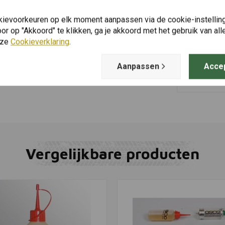
kievoorkeuren op elk moment aanpassen via de cookie-instellin
r op "Akkoord" te klikken, ga je akkoord met het gebruik van al
OSCO
Toevoegen
nze
Cookieverklaring
.
Navulolie 
€8,94
Aanpassen
Acce
Vergelijkbare producten