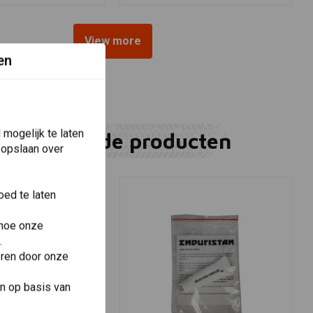
View more
en
mogelijk te laten
Gerelateerde producten
 opslaan over
ed te laten
 hoe onze
.
eren door onze
n op basis van