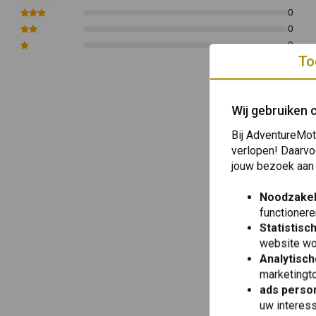
0
0
0
To
Wij gebruiken 
Bij AdventureMot
verlopen! Daarvo
jouw bezoek aan
Noodzakel
functionere
Statistisc
website wo
Analytisch
marketingto
ads person
uw interes