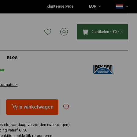
Klantenservice
EUR
0 artikelen
-
€0,-
BLOG
aar
formatie >
In winkelwagen
esteld, vandaag verzonden (werkdagen)
ding vanaf €150
nktijd, makkelijk retourneren