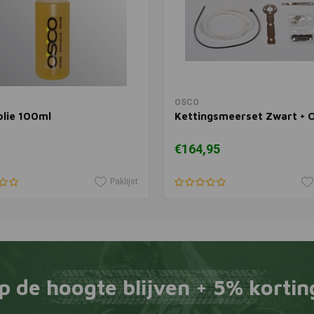
In winkelwagen
In winkelwagen
OSCO
olie 100ml
Kettingsmeerset Zwart + O
€164,95
Paklijst
p de hoogte blijven + 5% kortin