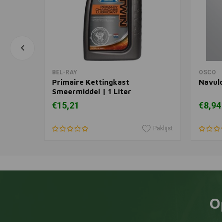
In winkelwagen
BEL-RAY
OSCO
paar)
Primaire Kettingkast
Navul
Smeermiddel | 1 Liter
€15,21
€8,94
Paklijst
Paklijst
O