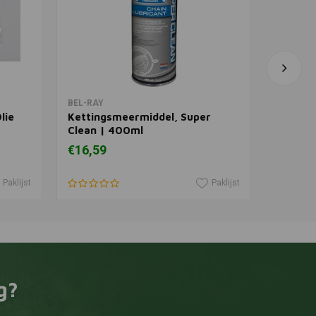
In winkelwagen
BEL-RAY
OSCO
lie
Kettingsmeermiddel, Super
Ketting
Clean | 400ml
€16,59
€168,2
Paklijst
Paklijst
g?