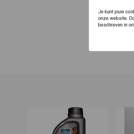
Je kunt jouw coo
onze website. Doo
beschreven in o