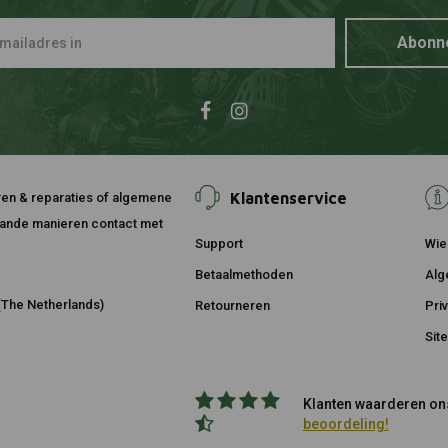
Abonn
Klantenservice
ouren & reparaties of algemene
taande manieren contact met
Support
Wie 
Betaalmethoden
Alg
The Netherlands)
Retourneren
Pri
Sit
Klanten waarderen ons
beoordeling!