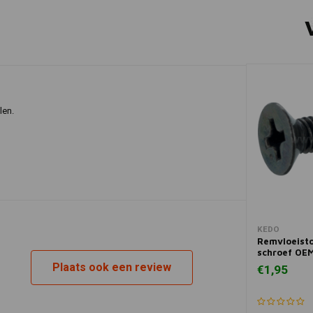
len.
In 
KEDO
Remvloeisto
schroef OE
Plaats ook een review
€1,95