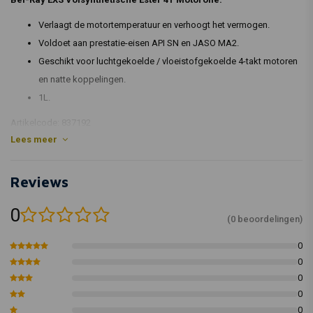
Verlaagt de motortemperatuur en verhoogt het vermogen.
Voldoet aan prestatie-eisen API SN en JASO MA2.
Geschikt voor luchtgekoelde / vloeistofgekoelde 4-takt motoren
en natte koppelingen.
1L.
Artikelcode: 837192
Lees meer
Reviews
0
(0 beoordelingen)
0
0
0
0
0