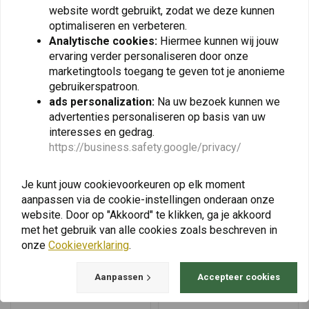
EXP 20W-50 | 1 Liter
Thumper 15W-50 | 1 Liter
website wordt gebruikt, zodat we deze kunnen
€14,80
€17,80
optimaliseren en verbeteren.
Analytische cookies:
Hiermee kunnen wij jouw
ervaring verder personaliseren door onze
marketingtools toegang te geven tot je anonieme
gebruikerspatroon.
View more
ads personalization:
Na uw bezoek kunnen we
advertenties personaliseren op basis van uw
interesses en gedrag.
https://business.safety.google/privacy/
Je kunt jouw cookievoorkeuren op elk moment
aanpassen via de cookie-instellingen onderaan onze
website. Door op "Akkoord" te klikken, ga je akkoord
met het gebruik van alle cookies zoals beschreven in
onze
Cookieverklaring
.
Aanpassen
Accepteer cookies