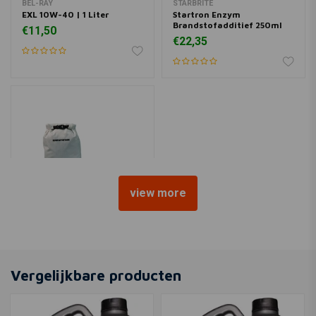
BEL-RAY
STARBRITE
EXL 10W-40 | 1 Liter
Startron Enzym
Brandstofadditief 250ml
€11,50
€22,35
view more
ENDURISTAN
Isolatiezakken | 7,5Ltr
€22,99
Vergelijkbare producten