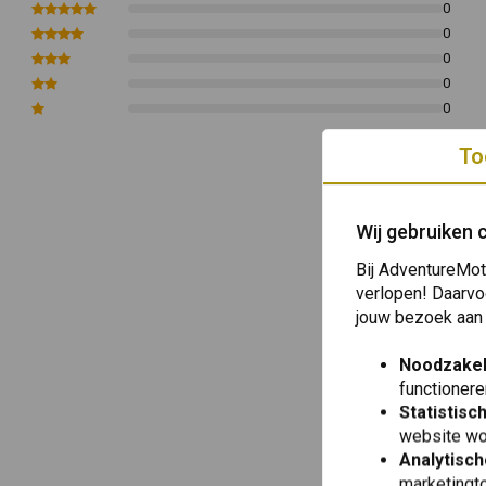
0
0
0
0
0
To
Wij gebruiken 
Bij AdventureMot
verlopen! Daarvo
jouw bezoek aan
Noodzakel
functionere
Statistisc
website wo
Analytisch
marketingto