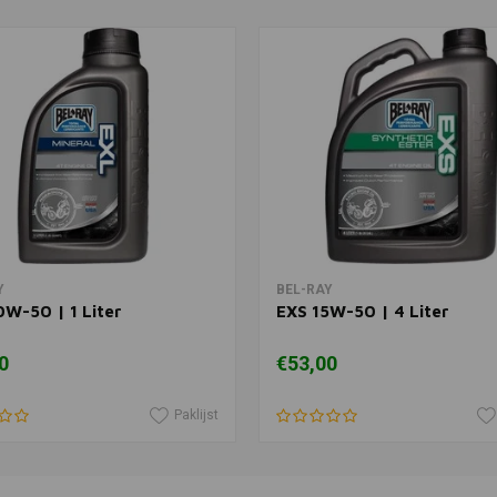
BEL-RAY
Toevoegen
Schuimfilte
(Spuit)
€18,12
In winkelwagen
In winkelwagen
Y
BEL-RAY
W-50 | 1 Liter
EXS 15W-50 | 4 Liter
0
€53,00
Paklijst