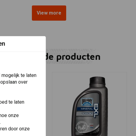
View more
en
Gerelateerde producten
mogelijk te laten
 opslaan over
ed te laten
 hoe onze
.
eren door onze