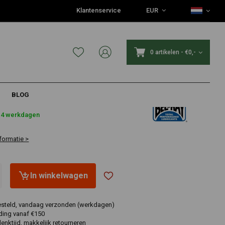
Klantenservice
EUR
0 artikelen
-
€0,-
BLOG
2-4 werkdagen
formatie >
In winkelwagen
esteld, vandaag verzonden (werkdagen)
ding vanaf €150
nktijd, makkelijk retourneren