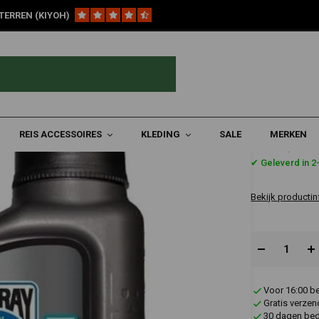
TERREN (KIYOH)
lie
EXP 20W-50 | 1 Liter
REIS ACCESSOIRES
KLEDING
SALE
MERKEN
€14,80
✔ Geleverd in 
Bekijk productin
Voor 16:00 b
Gratis verzen
30 dagen bede