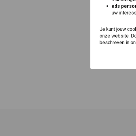
ads person
uw interes
Je kunt jouw coo
onze website. Doo
beschreven in o