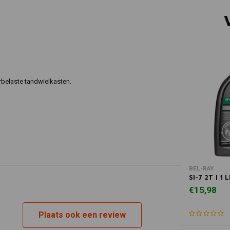
rbelaste tandwielkasten.
In 
BEL-RAY
SI-7 2T | 1 L
€15,98
Plaats ook een review