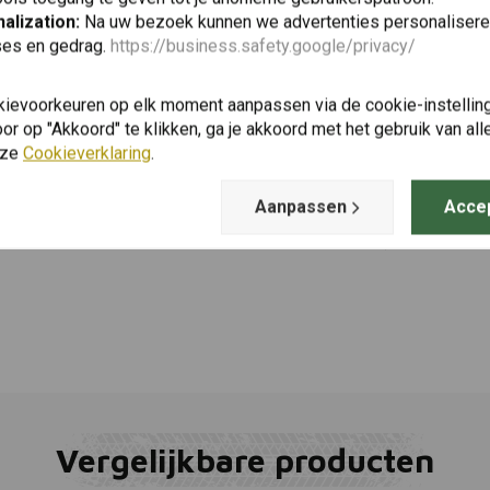
alization:
Na uw bezoek kunnen we advertenties personalisere
ses en gedrag.
https://business.safety.google/privacy/
BEL-RAY
Toevoegen
Ontvetter 
kievoorkeuren op elk moment aanpassen via de cookie-instellin
€12,17
r op "Akkoord" te klikken, ga je akkoord met het gebruik van al
nze
Cookieverklaring
.
Aanpassen
Acce
Vergelijkbare producten