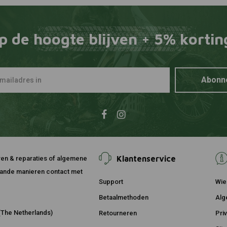
p de hoogte blijven + 5% kortin
Abonn
Klantenservice
ouren & reparaties of algemene
taande manieren contact met
Support
Wie 
Betaalmethoden
Alg
The Netherlands)
Retourneren
Pri