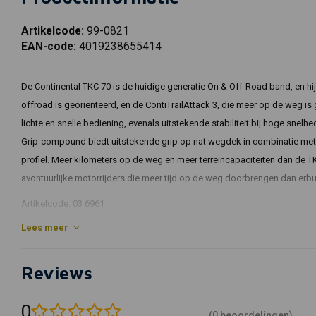
Artikelcode:
99-0821
EAN-code:
4019238655414
De Continental TKC 70 is de huidige generatie On & Off-Road band, en hi
offroad is georiënteerd, en de ContiTrailAttack 3, die meer op de weg i
lichte en snelle bediening, evenals uitstekende stabiliteit bij hoge snel
Grip-compound biedt uitstekende grip op nat wegdek in combinatie met 
profiel. Meer kilometers op de weg en meer terreincapaciteiten dan de T
avontuurlijke motorrijders die meer tijd op de weg doorbrengen dan erb
Artikelcode: 03 6961
Lees meer
Reviews
0
(0 beoordelingen)