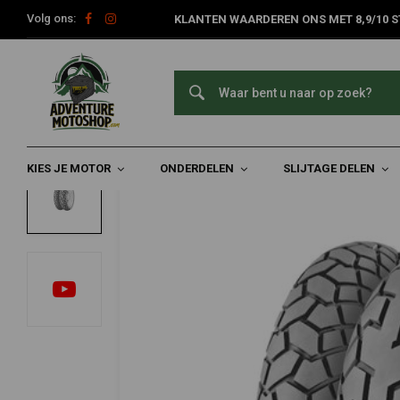
Volg ons:
KLANTEN WAARDEREN ONS MET 8,9/10 S
Home
Slijtage Delen
Banden
Sport-/straatbanden
18 in
CONTINENTAL
150/70 | R18 TKC70
0/5 (0 reviews)
KIES JE MOTOR
ONDERDELEN
SLIJTAGE DELEN