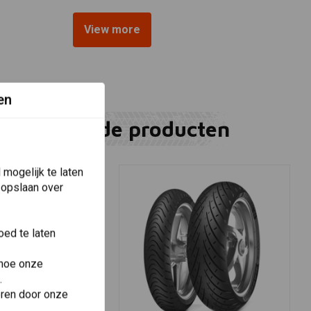
View more
en
Gerelateerde producten
mogelijk te laten
 opslaan over
ed te laten
 hoe onze
.
eren door onze