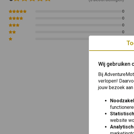
0
0
0
0
0
To
Wij gebruiken 
Bij AdventureMot
verlopen! Daarvo
jouw bezoek aan
Noodzakel
functionere
Statistisc
website wo
Analytisch
marketingto