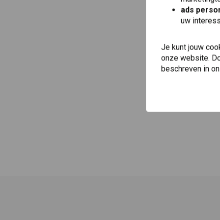
ads person
uw interes
Je kunt jouw coo
onze website. Doo
beschreven in o