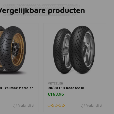
Vergelijkbare producten
winkelwagen
In winkelwagen
METZELER
18 Trailmax Meridian
90/90 | 18 Roadtec 01
€163,96
Verlanglijst
Verlanglijst