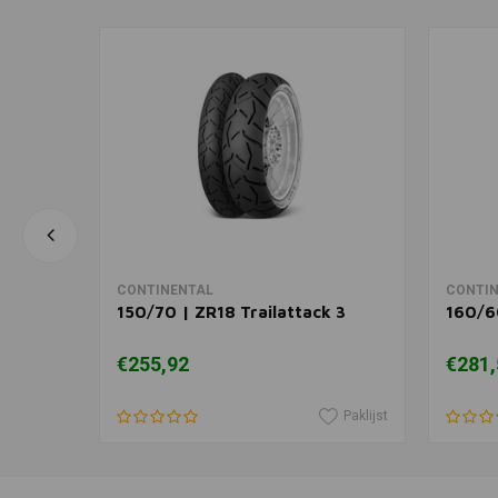
In winkelwagen
CONTINENTAL
CONTI
 3
150/70 | ZR18 Trailattack 3
160/6
€255,92
€281,
Paklijst
Paklijst