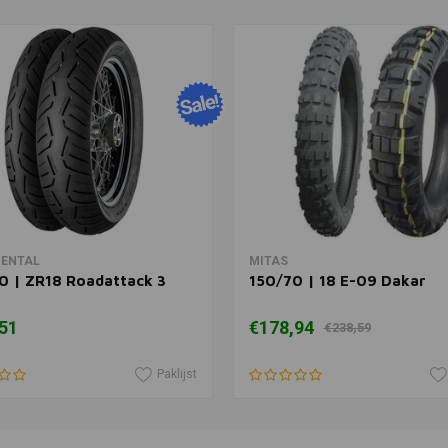
METZELER
Toevoegen
100/80 | 1
€119,72
In winkelwagen
In winkelwagen
NENTAL
MITAS
0 | ZR18 Roadattack 3
150/70 | 18 E-09 Dakar
51
€178,94
€238,59
Paklijst