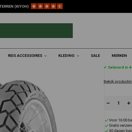
TERREN (KIYOH)
ch Sport-/Straatbanden
150/70 | R18 TKC70
REIS ACCESSOIRES
KLEDING
SALE
MERKEN
€244,9
✔ Geleverd in 
Bekijk productin
Voor 16:00 b
Gratis verzen
30 dagen bede