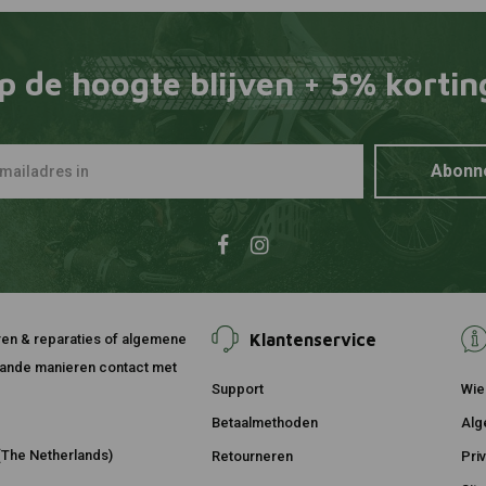
p de hoogte blijven + 5% kortin
Abonn
Klantenservice
ouren & reparaties of algemene
taande manieren contact met
Support
Wie 
Betaalmethoden
Alg
The Netherlands)
Retourneren
Pri