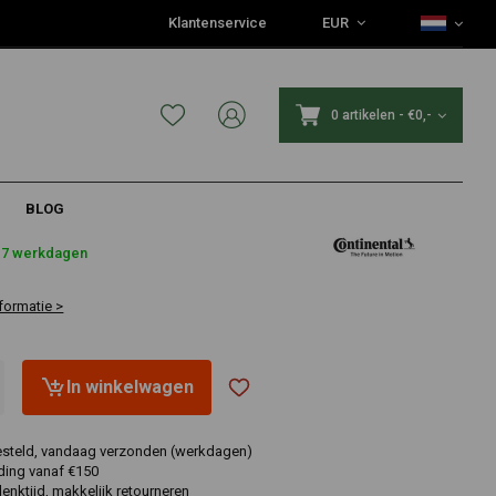
Klantenservice
EUR
0 artikelen
-
€0,-
BLOG
5
4-7 werkdagen
formatie >
In winkelwagen
esteld, vandaag verzonden (werkdagen)
ding vanaf €150
nktijd, makkelijk retourneren