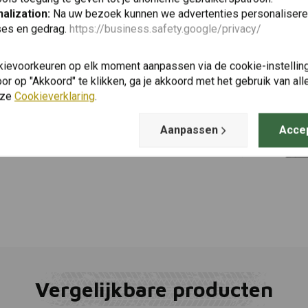
alization:
Na uw bezoek kunnen we advertenties personalisere
ses en gedrag.
https://business.safety.google/privacy/
METZELER
Mee
100/90 |18
kievoorkeuren op elk moment aanpassen via de cookie-instellin
€173,11
r op "Akkoord" te klikken, ga je akkoord met het gebruik van al
nze
Cookieverklaring
.
Aanpassen
Acce
Vergelijkbare producten