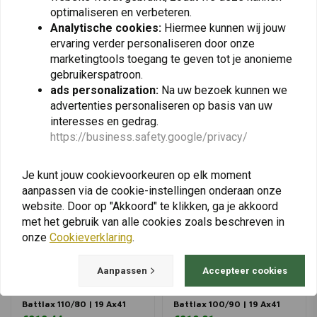
optimaliseren en verbeteren.
Analytische cookies:
Hiermee kunnen wij jouw
ervaring verder personaliseren door onze
marketingtools toegang te geven tot je anonieme
View more
gebruikerspatroon.
ads personalization:
Na uw bezoek kunnen we
advertenties personaliseren op basis van uw
interesses en gedrag.
https://business.safety.google/privacy/
Je kunt jouw cookievoorkeuren op elk moment
aanpassen via de cookie-instellingen onderaan onze
website. Door op "Akkoord" te klikken, ga je akkoord
met het gebruik van alle cookies zoals beschreven in
onze
Cookieverklaring
.
Aanpassen
Accepteer cookies
BRIDGESTONE
BRIDGESTONE
Battlax 110/80 | 19 Ax41
Battlax 100/90 | 19 Ax41