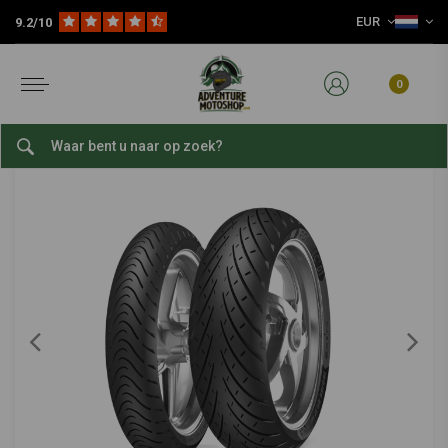
EUR
9.2/10
Home
Slijtage Delen
Banden
Sport-/straatbanden
17 inch Sport-/Straatbanden
METZELER
-
bekijk alles van Metzeler
0
100/80 | 17 Roadtec 01
0/5 (0 reviews)