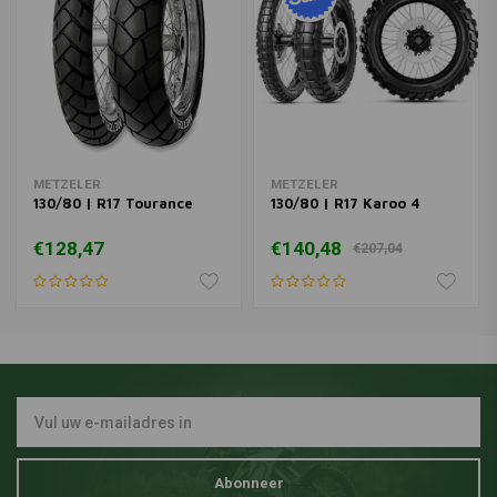
METZELER
METZELER
130/80 | R17 Tourance
130/80 | R17 Karoo 4
€128,47
€140,48
€207,04
Abonneer