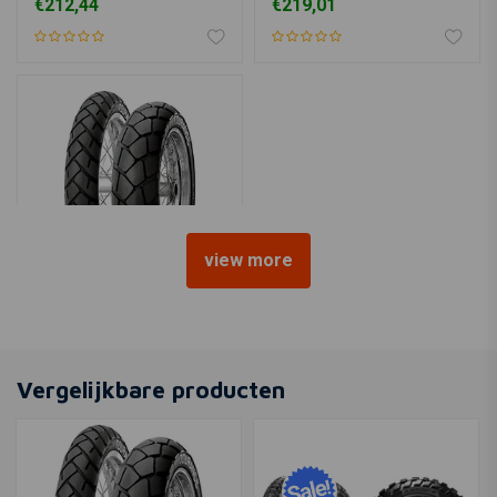
€212,44
€219,01
view more
METZELER
130/80 | R17 Tourance
€128,47
Vergelijkbare producten