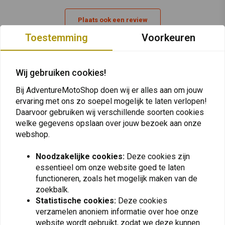
van de band gedurende de hele levensduur Metzeler multi-compound-
achterwiel op geselecteerde maten, met verbeterde
Plaats ook een review
compoundharmonisatie De ROADTEC 01-prestaties zijn nu beschikbaar
Toestemming
Voorkeuren
op een breder scala aan motorfietsen dankzij de speciale editie van
HWM (Heavy Weight Motorcycles) . Verminderde de ernst en duur van
Vergelijkbare producten
trillingen veroorzaakt door oneffenheden op de weg of
Wij gebruiken cookies!
stuurbewegingen, wat de stabiliteit verbeterde. Een "Gewicht"-pictogram
Bij AdventureMotoShop doen wij er alles aan om jouw
naast de productnaam op de zijwand van de band onderscheidt het.
ervaring met ons zo soepel mogelijk te laten verlopen!
Stijver karkasmateriaal en zijwandstructuur, evenals een licht gewijzigd
Daarvoor gebruiken wij verschillende soorten cookies
samenstellingsrecept, worden gebruikt om verhoogde stabiliteit te
welke gegevens opslaan over jouw bezoek aan onze
webshop.
bereiken. Tubeless Blackwall (TL) SE = "Supersport"-versie met gladder
schouderprofiel voor betere grip op droog wegdek W-classificatie voor
Noodzakelijke cookies:
Deze cookies zijn
snelheden van 168+ MPH
essentieel om onze website goed te laten
functioneren, zoals het mogelijk maken van de
Artikelcode: 00 3241100
zoekbalk.
ANLAS
BRIDGESTONE
Statistische cookies:
Deze cookies
150/70 | B17 Capra X M+S
Battlax 130/80 | 17 Ax41
verzamelen anoniem informatie over hoe onze
€144,95
€227,20
website wordt gebruikt, zodat we deze kunnen