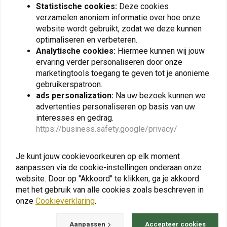
Statistische cookies:
Deze cookies
verzamelen anoniem informatie over hoe onze
website wordt gebruikt, zodat we deze kunnen
optimaliseren en verbeteren.
Analytische cookies:
Hiermee kunnen wij jouw
ervaring verder personaliseren door onze
marketingtools toegang te geven tot je anonieme
gebruikerspatroon.
KEDO
BEL-RAY
Voorvorkbescherming
6-IN-1 | 400ml
ads personalization:
Na uw bezoek kunnen we
Yamaha Ténéré 700 |
advertenties personaliseren op basis van uw
€12,80
Rechts
€49,95
interesses en gedrag.
https://business.safety.google/privacy/
Je kunt jouw cookievoorkeuren op elk moment
aanpassen via de cookie-instellingen onderaan onze
View more
website. Door op "Akkoord" te klikken, ga je akkoord
met het gebruik van alle cookies zoals beschreven in
onze
Cookieverklaring
.
Aanpassen
Accepteer cookies