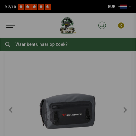
EUR
9.2/10
Home
Reis Accessoires
Motorfiets Bagage
Bagagerollen
Drybag 180 Achtertas 18 L | Grijs/Zwart | Waterdicht
SW-MOTECH
-
bekijk alles van SW-Motech
0
Drybag 180 Achtertas 18 L | Grijs/Zwart |
Waterdicht
0/5 (0 reviews)