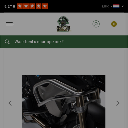
EUR
9.2/10
Home
Onderdelen
Motorfiets Protectie
Valbeugels
Bovenste Valbeugel BMW R 1200 GS/A ('17-'18)/1250 GS ('19-'22) | Zilver, Roestvrij Staal
SW-MOTECH
-
bekijk alles van SW-Motech
0
Bovenste Valbeugel BMW R 1200 GS/A ('17-
'18)/1250 GS ('19-'22) | Zilver, Roestvrij Staal
0/5 (0 reviews)