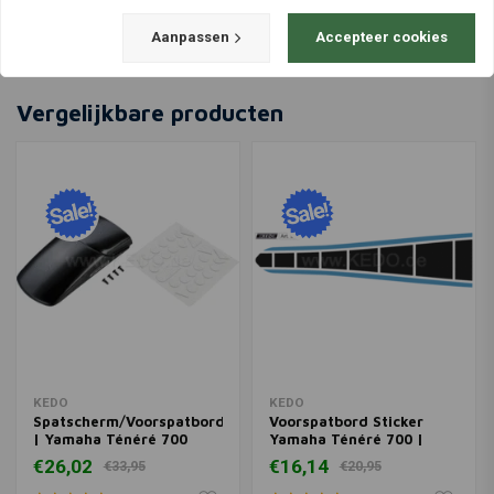
Aanpassen
Accepteer cookies
Vergelijkbare producten
KEDO
KEDO
Spatscherm/Voorspatbordverlenging
Voorspatbord Sticker
| Yamaha Ténéré 700
Yamaha Ténéré 700 |
Blauw Zwart
€26,02
€16,14
€33,95
€20,95