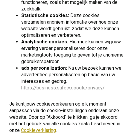
functioneren, zoals het mogelijk maken van de
zoekbalk.
Statistische cookies:
Deze cookies
verzamelen anoniem informatie over hoe onze
website wordt gebruikt, zodat we deze kunnen
optimaliseren en verbeteren.
Analytische cookies:
Hiermee kunnen wij jouw
ervaring verder personaliseren door onze
marketingtools toegang te geven tot je anonieme
gebruikerspatroon.
ads personalization:
Na uw bezoek kunnen we
advertenties personaliseren op basis van uw
ENDURISTAN
ENDURISTAN
Familie Gespen 25mm (4
Blizzard Zadeltas | Kies
interesses en gedrag.
paar)
de Maat
https://business.safety.google/privacy/
€8,40
€235,20
€9,99
€279,99
Je kunt jouw cookievoorkeuren op elk moment
aanpassen via de cookie-instellingen onderaan onze
website. Door op "Akkoord" te klikken, ga je akkoord
View more
met het gebruik van alle cookies zoals beschreven in
onze
Cookieverklaring
.