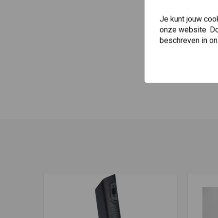
Werkafstand: tot 800 m (880 yds) in open terrein
Je kunt jouw coo
Ondersteunt maximaal 2 rijders
onze website. Doo
Oplaadtijd: 1,5 uur
beschreven in o
Snel opladen: 30 minuten opladen is gelijk aan 4 uur intercom
Type: lithium-polymeerbatterij
CE, FCC, IC
Dimensies:
HD Luidspreker Driver Unit: 40 mm (dikte 11,6 mm)
Standaard luidsprekerdrivereenheid: 32 mm (dikte 4,5 mm)
Hoofdmodule: 73,3 mm x 38,7 mm x 16,6 mm (2,9 inch x 1,5 inch x 
Bedrade Boommicrofoon: lengte 183 mm
Draad tussen luidsprekers: lengte 590 mm
FM radio:
Specificaties radiofrequentie: 76 ~ 108MHz¬†
Sena Onderdeelnummer: 16613079