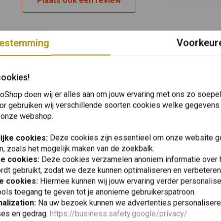
Plaats ook een review
orials. Bovendien, zolang je verbonden bent met een mobiel
en met een bijna oneindig aantal andere rijders over een
estemming
Voorkeur
cookies!
oShop doen wij er alles aan om jouw ervaring met ons zo soepel 
or gebruiken wij verschillende soorten cookies welke gegevens
 onze webshop.
ijke cookies:
Deze cookies zijn essentieel om onze website go
n, zoals het mogelijk maken van de zoekbalk.
he cookies:
Deze cookies verzamelen anoniem informatie over
rdt gebruikt, zodat we deze kunnen optimaliseren en verbeteren
e cookies:
Hiermee kunnen wij jouw ervaring verder personalis
ols toegang te geven tot je anonieme gebruikerspatroon.
alization:
Na uw bezoek kunnen we advertenties personalisere
esprekken
ses en gedrag.
https://business.safety.google/privacy/