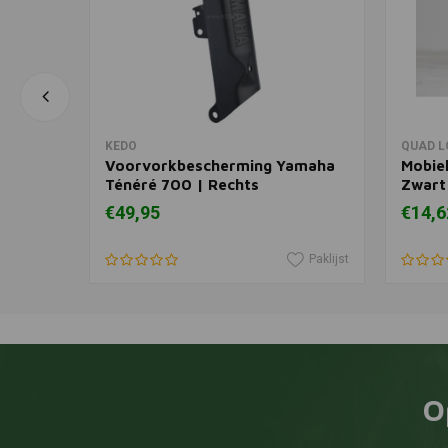
In winkelwagen
KEDO
QUAD L
maha
Voorvorkbescherming Yamaha
Mobiel
Ténéré 700 | Rechts
Zwart
€49,95
€14,6
Paklijst
Paklijst
O