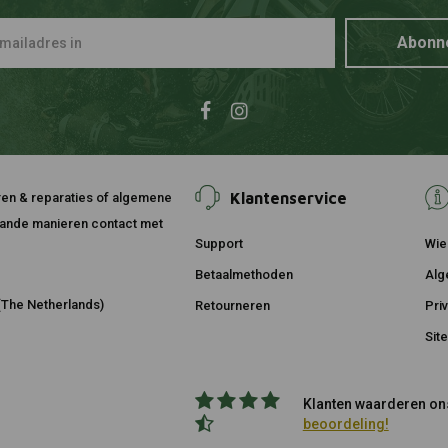
Abonn
Klantenservice
ouren & reparaties of algemene
taande manieren contact met
Support
Wie 
Betaalmethoden
Alg
The Netherlands)
Retourneren
Pri
Sit
Klanten waarderen ons
beoordeling!