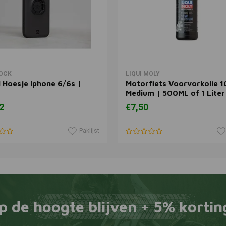
In winkelwagen
View more
OCK
LIQUI MOLY
 Hoesje Iphone 6/6s |
Motorfiets Voorvorkolie 
Medium | 500ML of 1 Liter
2
€7,50
Paklijst
p de hoogte blijven + 5% kortin