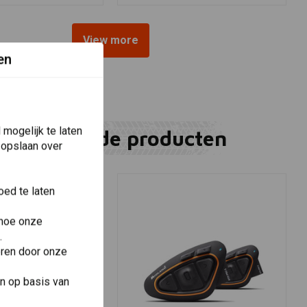
View more
en
mogelijk te laten
Gerelateerde producten
 opslaan over
ed te laten
 hoe onze
.
eren door onze
n op basis van