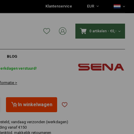
Klantenservice
EUR
0 artikelen
-
€0,-
BLOG
3
werkdagen verstuurd!
formatie >
In winkelwagen
esteld, vandaag verzonden (werkdagen)
ding vanaf €150
nktijd, makkelijk retourneren