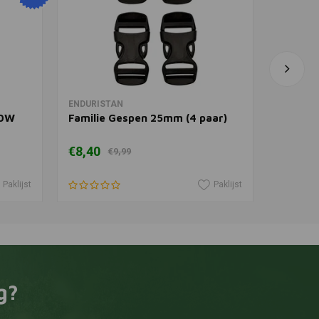
In winkelwagen
ENDURISTAN
BEL-RAY
10W
Familie Gespen 25mm (4 paar)
6-IN-1
€8,40
€12,80
€9,99
Paklijst
Paklijst
g?