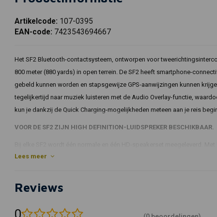
Artikelcode:
107-0395
EAN-code:
7423543694667
Het SF2 Bluetooth-contactsysteem, ontworpen voor tweerichtingsinterco
800 meter (880 yards) in open terrein. De SF2 heeft smartphone-connecti
gebeld kunnen worden en stapsgewijze GPS-aanwijzingen kunnen krijgen
tegelijkertijd naar muziek luisteren met de Audio Overlay-functie, waa
kun je dankzij de Quick Charging-mogelijkheden meteen aan je reis begi
VOOR DE SF2 ZIJN HIGH DEFINITION-LUIDSPREKER BESCHIKBAAR.
Bij elke SF2 wordt één normale en één HD-speakerset meegeleverd. Met l
Lees meer
uw voertuig naar een hoger niveau tillen. Sommige rijders vinden de ba
hun iets kleinere formaat. Voor de SF2 wordt zowel een standaardpakke
aangeboden.
Reviews
CONTROLEER JE WERELD MET SENA'S SMARTPHONE-APPS.
0
De Sena SF Utility-app (voor iPhone en Android) kan worden gebruikt om
(0 beoordelingen)