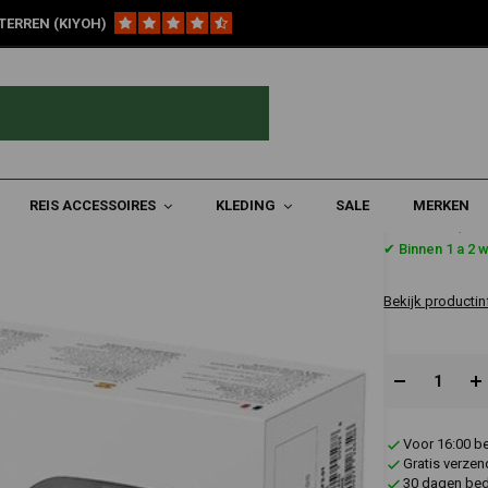
TERREN (KIYOH)
REIS ACCESSOIRES
KLEDING
SALE
MERKEN
€304,9
✔ Binnen 1 a 2 
Bekijk productin
Voor 16:00 b
Gratis verzen
30 dagen bede