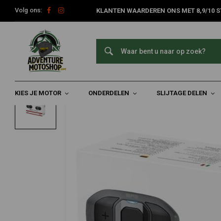
Volg ons:
KLANTEN WAARDEREN ONS MET 8,9/10 S
Home
SF2-02 Bluetooth-Headset | Dubbel
SENA
SF2-02 Bluetooth-Headset | Dubbel
0/5 (0 reviews)
KIES JE MOTOR
ONDERDELEN
SLIJTAGE DELEN