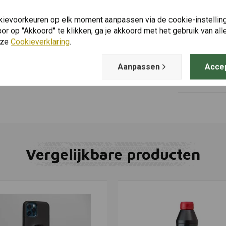
kievoorkeuren op elk moment aanpassen via de cookie-instellin
r op "Akkoord" te klikken, ga je akkoord met het gebruik van al
MIDLAND
Toevoegen
nze
Cookieverklaring
.
BTX1 PRO S
€184,09
Aanpassen
Acce
0,7 inch)
Vergelijkbare producten