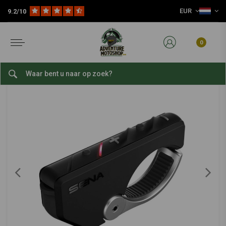
EUR
9.2/10
Home
Reis Accessoires
Navigatie & Telefoon
Motorfiets Navigatie
SENA
-
bekijk alles van Sena
0
RC4- Afstandsbediening met 4 Knoppen
0/5 (0 reviews)