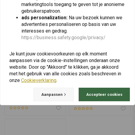
marketingtools toegang te geven tot je anonieme
gebruikerspatroon.
ads personalization:
Na uw bezoek kunnen we
advertenties personaliseren op basis van uw
interesses en gedrag.
https://business.safety.google/privacy/
Je kunt jouw cookievoorkeuren op elk moment
aanpassen via de cookie-instellingen onderaan onze
website. Door op "Akkoord" te klikken, ga je akkoord
met het gebruik van alle cookies zoals beschreven in
onze
Cookieverklaring
.
SENA
SENA
10S Bluetooth-Headset
SR10 Bluetooth
Dubbel
Bidirectionele Radio-
Aanpassen
Accepteer cookies
Adapter
€349,-
€199,95