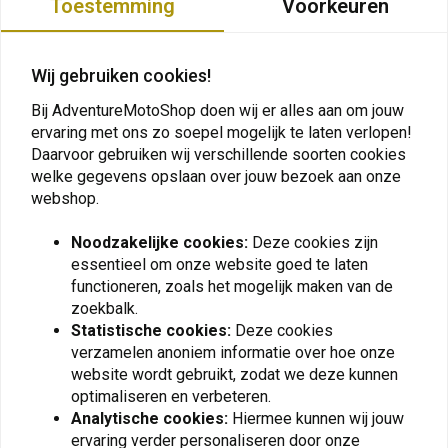
Toestemming
Voorkeuren
Wij gebruiken cookies!
Bij AdventureMotoShop doen wij er alles aan om jouw
ervaring met ons zo soepel mogelijk te laten verlopen!
Daarvoor gebruiken wij verschillende soorten cookies
welke gegevens opslaan over jouw bezoek aan onze
webshop.
SW-MOTECH
GARMIN
Noodzakelijke cookies:
Deze cookies zijn
Draad M6 1" Kogel |
Motorvoedingskabel XT
essentieel om onze website goed te laten
Zwart
€39,60
functioneren, zoals het mogelijk maken van de
€19,83
zoekbalk.
Statistische cookies:
Deze cookies
verzamelen anoniem informatie over hoe onze
website wordt gebruikt, zodat we deze kunnen
optimaliseren en verbeteren.
View more
Analytische cookies:
Hiermee kunnen wij jouw
ervaring verder personaliseren door onze