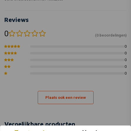
Reviews
0
(0 beoordelingen)
0
0
0
0
0
Plaats ook een review
Vergelijkbare producten