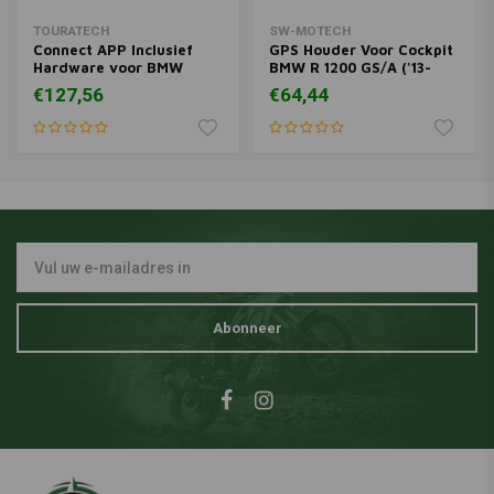
TOURATECH
SW-MOTECH
Connect APP Inclusief
GPS Houder Voor Cockpit
Hardware voor BMW
BMW R 1200 GS/A ('13-
R1250GS/R1200GS
'18)/R 1250 GS/A ('19-'22)
€127,56
€64,44
| Zwart
Abonneer