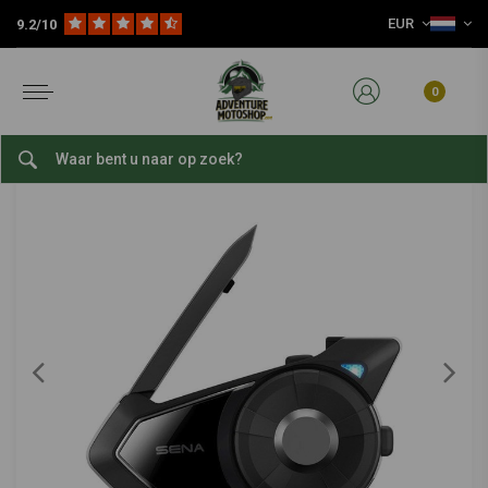
EUR
9.2/10
Home
Reis Accessoires
Navigatie & Telefoon
Motorfiets Communicatie
SENA
-
bekijk alles van Sena
0
30K Bluetooth-Hheadset
0/5 (0 reviews)