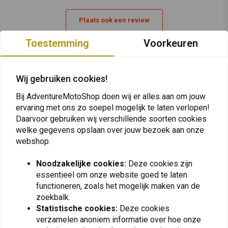
Met het 30K WiFi-pakket, dat ons nieuwe WiFi-dockingstation bevat,
Plaats ook een review
kunt u Mesh-Networking-communicatie bevorderen. Het WiFi-
dockingstation zal uw 30K automatisch of handmatig (afhankelijk van
Toestemming
Voorkeuren
de door u gekozen instelling) updaten met onze nieuwste en eersteklas
firmware terwijl deze wordt opgeladen zodra deze is geconfigureerd via
Vergelijkbare producten
de 30K Utility-app.
Wij gebruiken cookies!
Details:
Bij AdventureMotoShop doen wij er alles aan om jouw
ervaring met ons zo soepel mogelijk te laten verlopen!
Ruisonderdrukking: geavanceerde ruiscontrole
Daarvoor gebruiken wij verschillende soorten cookies
Codec: ingebouwde SBC-codec
welke gegevens opslaan over jouw bezoek aan onze
Mesh 2.0 intercomtechnologie
webshop.
Oplaadtijd: 1,5 uur
Noodzakelijke cookies:
Deze cookies zijn
Oplaadtemperatuur: 0˚C – 45˚C (32°F – 113°F)
essentieel om onze website goed te laten
Snel opladen: 20 minuten opladen is gelijk aan 5 uur Bluetooth-
functioneren, zoals het mogelijk maken van de
intercom of 3 uur Mesh Intercom
zoekbalk.
SENA
SENA
Type: lithium-polymeerbatterij
Statistische cookies:
Deze cookies
SF4-02 Bluetooth-
Helmklem met HD
headset Dual HD-
Luidsprekers
verzamelen anoniem informatie over hoe onze
Bluetooth 4.1
Luidspreker