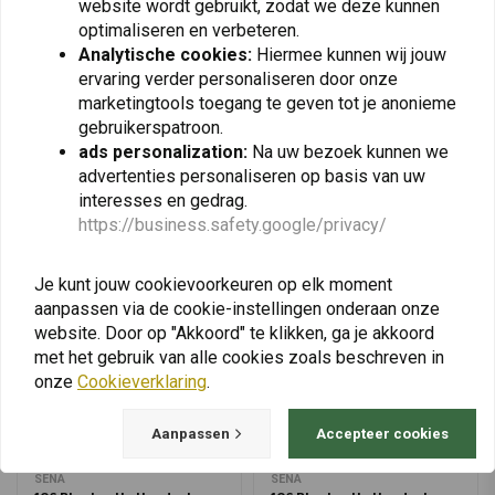
€52,74
website wordt gebruikt, zodat we deze kunnen
€299,00
Headsetprofiel (HSP)
optimaliseren en verbeteren.
Handsfree profiel (HFP)
Analytische cookies:
Hiermee kunnen wij jouw
Geavanceerd audiodistributieprofiel (A2DP)
ervaring verder personaliseren door onze
Audio Video Afstandsbedieningsprofiel (AVRCP)
marketingtools toegang te geven tot je anonieme
View more
CE, FCC, IC
gebruikerspatroon.
ads personalization:
Na uw bezoek kunnen we
Werkafstand:
advertenties personaliseren op basis van uw
interesses en gedrag.
Bluetooth-intercom: tot 2,0 km (1,2 mijl) op open terrein
https://business.safety.google/privacy/
Mesh-intercom: tot 2 km (1,2 mijl)* in open terrein*
*Kan zich uitstrekken tot 8,0 km (5,0 mijl) tussen minimaal 6
Je kunt jouw cookievoorkeuren op elk moment
rijders
aanpassen via de cookie-instellingen onderaan onze
Ondersteunt tot:
website. Door op "Akkoord" te klikken, ga je akkoord
met het gebruik van alle cookies zoals beschreven in
Bluetooth-intercom: 4 rijders
onze
Cookieverklaring
.
Open Mesh Intercom: vrijwel onbeperkt
Groep Mesh Intercom: 24 renners
Aanpassen
Accepteer cookies
Ondersteunt kanalen:
SENA
SENA