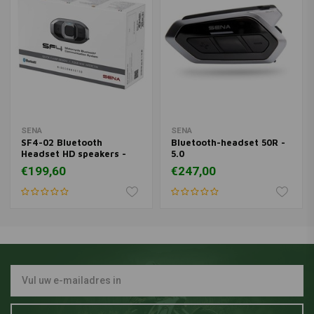
10 voorkeurzendergeheugen
Sena-onderdeelnummer: 16613115
SENA
SENA
SF4-02 Bluetooth
Bluetooth-headset 50R -
Headset HD speakers -
5.0
single
€199,60
€247,00