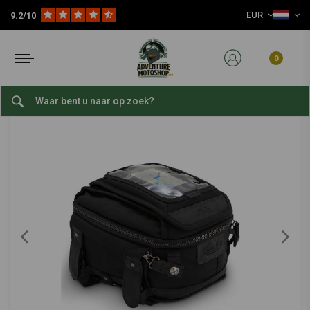
EUR
9.2/10
Home
Reis Accessoires
Motorfiets Bagage
Rugtassen
Rugzak Cordura-Zwart
BURLY
-
bekijk alles van BURLY
0
Rugzak Cordura-Zwart
0/5 (0 reviews)