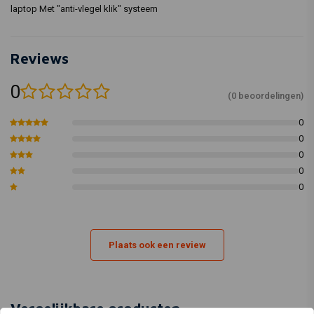
laptop Met "anti-vlegel klik" systeem
Reviews
0
(0 beoordelingen)
0
0
0
0
0
Plaats ook een review
Vergelijkbare producten