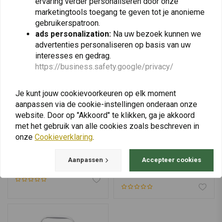
ervaring verder personaliseren door onze
marketingtools toegang te geven tot je anonieme
gebruikerspatroon.
ads personalization:
Na uw bezoek kunnen we
advertenties personaliseren op basis van uw
interesses en gedrag.
https://business.safety.google/privacy/
Je kunt jouw cookievoorkeuren op elk moment
aanpassen via de cookie-instellingen onderaan onze
website. Door op "Akkoord" te klikken, ga je akkoord
met het gebruik van alle cookies zoals beschreven in
onze
Cookieverklaring
.
FOSTEX
FOSTEX
Draagbare Kookplaat
BCB Striker Fire Flint
Aanpassen
Accepteer cookies
Magnesium Blok
€5,15
€10,78