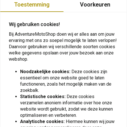
Toestemming
Voorkeuren
Wij gebruiken cookies!
Bij AdventureMotoShop doen wij er alles aan om jouw
ervaring met ons zo soepel mogelijk te laten verlopen!
Daarvoor gebruiken wij verschillende soorten cookies
welke gegevens opslaan over jouw bezoek aan onze
webshop.
Noodzakelijke cookies:
Deze cookies zijn
SW-MOTECH
FOSTEX
Flexpack Rugzak
Rugzak 25 Liter Camo
essentieel om onze website goed te laten
Waterbestendig
Groen
functioneren, zoals het mogelijk maken van de
Opvouwbaar 30 L | Zwart
€26,71
€19,82
zoekbalk.
Statistische cookies:
Deze cookies
verzamelen anoniem informatie over hoe onze
website wordt gebruikt, zodat we deze kunnen
optimaliseren en verbeteren.
View more
Analytische cookies:
Hiermee kunnen wij jouw