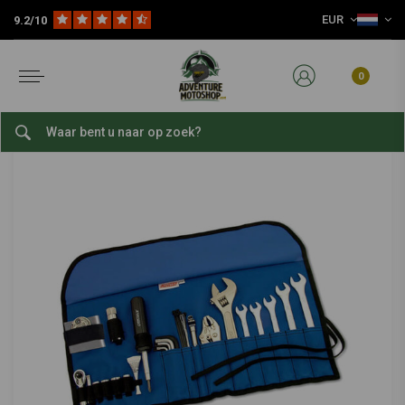
EUR
9.2/10
Home
Slijtage Delen
Motorfiets Gereedschap
Sets & Kits
Roadtech™H3
CRUZTOOLS
-
bekijk alles van Cruztools
0
Roadtech™H3
0/5 (0 reviews)