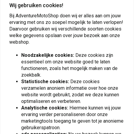
Wij gebruiken cookies!
Plaats ook een review
Bij AdventureMotoShop doen wij er alles aan om jouw
ervaring met ons zo soepel mogelijk te laten verlopen!
Daarvoor gebruiken wij verschillende soorten cookies
Vergelijkbare producten
welke gegevens opslaan over jouw bezoek aan onze
webshop.
Noodzakelijke cookies:
Deze cookies zijn
essentieel om onze website goed te laten
functioneren, zoals het mogelijk maken van de
zoekbalk.
Statistische cookies:
Deze cookies
verzamelen anoniem informatie over hoe onze
website wordt gebruikt, zodat we deze kunnen
optimaliseren en verbeteren.
Analytische cookies:
Hiermee kunnen wij jouw
MOTORCYCLES UNITED
KEDO
ervaring verder personaliseren door onze
14-Delige
Handgreep Passagier
marketingtools toegang te geven tot je anonieme
Bandenreparatieset
Links | Zwart
gebruikerspatroon.
€12,48
€41,95
€24,95