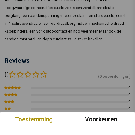
hoogwaardige combinatiesleutels zoals een verstelbare sleutel,
borgtang, een bandenspanningsmeter, zeskant- en stersleutels, een 6-
in-1 schroevendraaier, schroefdraadborgmiddel, mechanische draad,
kabelbinders, een vonk stopcontact en nog veel meer. Maar ook de
handige mini ratel- en dopsleutelset zal je zeker bevallen.
Reviews
0
(0 beoordelingen)
0
0
0
0
0
Toestemming
Voorkeuren