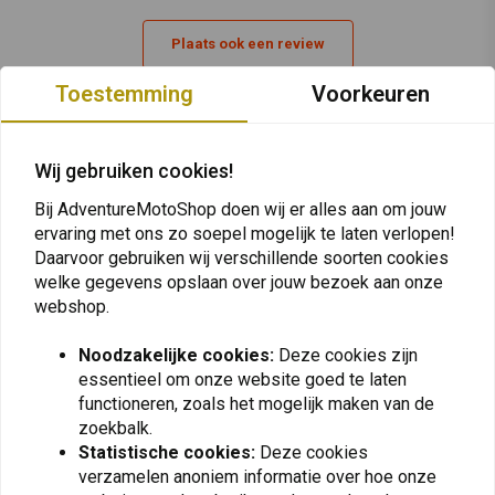
Plaats ook een review
Toestemming
Voorkeuren
Vergelijkbare producten
Wij gebruiken cookies!
Bij AdventureMotoShop doen wij er alles aan om jouw
ervaring met ons zo soepel mogelijk te laten verlopen!
Daarvoor gebruiken wij verschillende soorten cookies
welke gegevens opslaan over jouw bezoek aan onze
webshop.
Noodzakelijke cookies:
Deze cookies zijn
essentieel om onze website goed te laten
functioneren, zoals het mogelijk maken van de
zoekbalk.
BEL-RAY
TOURATECH
Statistische cookies:
Deze cookies
6-IN-1 | 400ml
Adapterset Voor led
Verstralers op BMW R
verzamelen anoniem informatie over hoe onze
€12,80
1200 GS, R 1250 GS