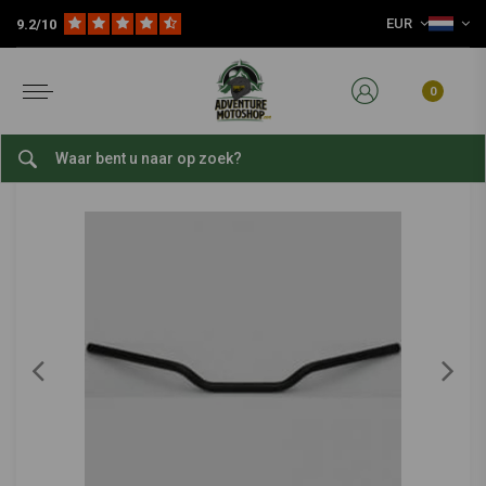
EUR
9.2/10
Home
Onderdelen
Stuur & Accessoires
Motorfiets Stuur
Stuur Ultra Laag | Zwart
RENTHAL
-
bekijk alles van Renthal
0
Stuur Ultra Laag | Zwart
0/5 (0 reviews)