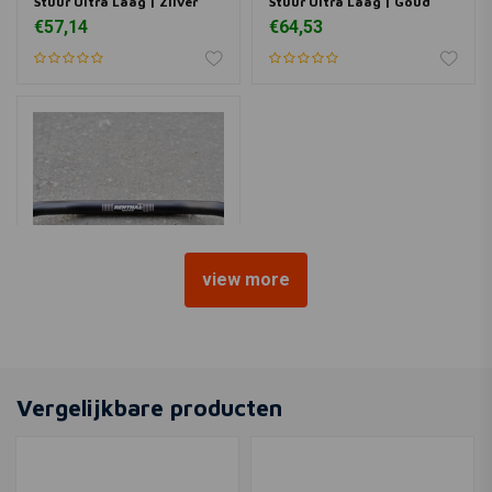
Stuur Ultra Laag | Zilver
Stuur Ultra Laag | Goud
€57,14
€64,53
view more
RENTHAL
Stuur Fatbar Laag | Zwart
€105,81
Vergelijkbare producten