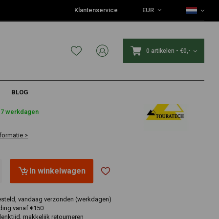
Klantenservice
EUR
0 artikelen
-
€0,-
BLOG
4-7 werkdagen
formatie >
In winkelwagen
esteld, vandaag verzonden (werkdagen)
ding vanaf €150
nktijd, makkelijk retourneren