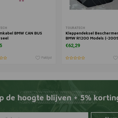
In winkelwagen
In winkelwagen
TECH
TOURATECH
mkabel BMW CAN BUS
Kleppendeksel Beschermer 
rseel
BMW R1200 Models (-2009
BMW R1200R (<2010)
5
€62,29
Paklijst
p de hoogte blijven + 5% kortin