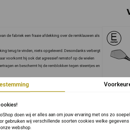
 van de fabriek een fraaie afdekking over de remklauwen als
ing terug te vinden, niets opgeleverd. Desondanks verbergt
maar voorkomt hij ook dat agressief remstof op de wielen
t vertragen en beschermt hij de remblokken tegen steentjes en
zorgen ervoor dat het voorste remsysteem van uw GS er
estemming
Voorkeur
In 
TOURATECH
Veiligheid A
cookies!
Set 2 stuk
€63,72
oShop doen wij er alles aan om jouw ervaring met ons zo soepel 
or gebruiken wij verschillende soorten cookies welke gegevens
 onze webshop.