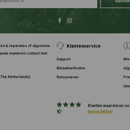
Abonn
Klantenservice
ouren & reparaties of algemene
taande manieren contact met
Support
Wie 
Betaalmethoden
Alg
The Netherlands)
Retourneren
Pri
Sit
Klanten waarderen ons
beoordeling!