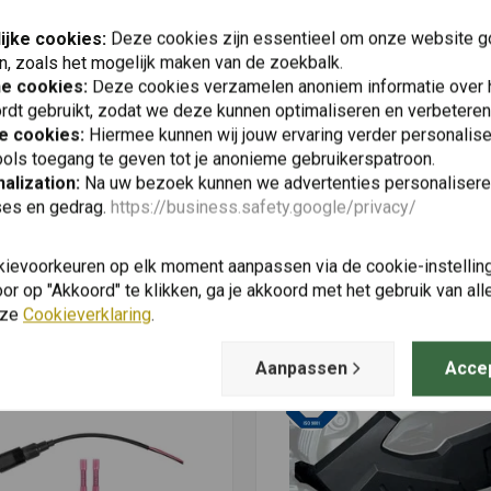
Plaats ook een review
ijke cookies:
Deze cookies zijn essentieel om onze website go
n, zoals het mogelijk maken van de zoekbalk.
he cookies:
Deze cookies verzamelen anoniem informatie over
rdt gebruikt, zodat we deze kunnen optimaliseren en verbeteren
e cookies:
Hiermee kunnen wij jouw ervaring verder personalis
ols toegang te geven tot je anonieme gebruikerspatroon.
alization:
Na uw bezoek kunnen we advertenties personalisere
ses en gedrag.
https://business.safety.google/privacy/
kievoorkeuren op elk moment aanpassen via de cookie-instellin
Vergelijkbare producten
r op "Akkoord" te klikken, ga je akkoord met het gebruik van al
nze
Cookieverklaring
.
Aanpassen
Acce