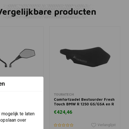
Vergelijkbare producten
en
winkelwagen
In winkelwagen
TOURATECH
chteruitkijkspiegel
Comfortzadel Bestuurder Fresh
s voor BMW
Touch BMW R 1250 GS/GSA en R
1200 GS/GSA
€424,46
mogelijk te laten
 opslaan over
Verlanglijst
Verlanglijst