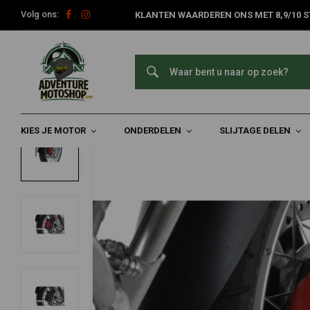
Volg ons:
KLANTEN WAARDEREN ONS MET 8,9/10 S
Home
Slijtage Delen
Remmerij
Rem Onderdelen Voorzijde
TOURATECH
Remklauw Deksel Set Voorzijde voor BM
0/5 (0 reviews)
KIES JE MOTOR
ONDERDELEN
SLIJTAGE DELEN