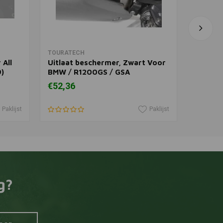
In winkelwagen
TOURATECH
TOURAT
All
Uitlaat beschermer, Zwart Voor
Vooras
)
BMW / R1200GS / GSA
R1250G
Advent
€52,36
€113,3
(LC) / 
R1250R
Paklijst
Paklijst
g?