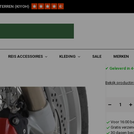
TERREN (KIYOH)
Remblokken Voor
Remklauw Deksel Set Voorzijde voor BMW
W
REIS ACCESSOIRES
KLEDING
SALE
MERKEN
€73,64
✔ Geleverd in 
Bekijk productin
Voor 16:00 b
Gratis verzen
30 dagen bede