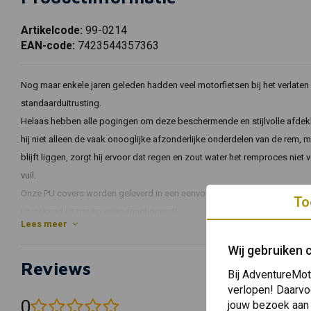
Artikelcode:
99-0214
EAN-code:
7423544357363
Nog maar enkele jaren geleden hadden veel motorfietsen bij het verlaten
standaarduitrusting.
Helaas hebben alle pogingen om deze beschermende en stijlvolle afdekk
hij niet alleen de vaak onooglijke afzonderlijke onderdelen van de rem, 
blijft liggen, zorgt hij ervoor dat regen en zout water het remproces nie
vuil.
Onze PU covers worden geleverd in een eenvoudig te installeren kit en 
To
uitstekend uitziet en veilig functioneert!
Lees meer
- gemaakt van hittebestendig, uiterst stabiel kunststof
Wij gebruiken 
- gemakkelijk te monteren: gewoon vastklikken
Reviews
- gemakkelijk te verwijderen voor onderhoudswerkzaamheden
Bij AdventureMot
verlopen! Daarvo
- sterke metalen clip voor veilige bevestiging
0
jouw bezoek aan
- met precisie gemaakt
(0 beoordelingen)