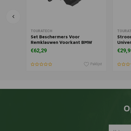
In winkelwagen
TOURATECH
TOURA
g BMW
Set Beschermers Voor
Stroo
13+) /
Remklauwen Voorkant BMW
Unive
R1200GS (LC)/ R1200GS
€62,29
€29,9
Adventure (LC)
Paklijst
Paklijst
O