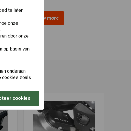
ed te laten
View more
 hoe onze
.
eren door onze
n op basis van
gen onderaan
le cookies zoals
pteer cookies