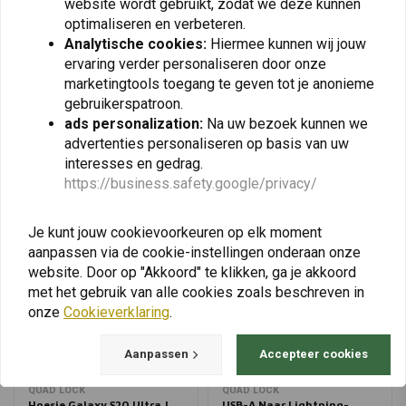
€14,62
€9,74
website wordt gebruikt, zodat we deze kunnen
optimaliseren en verbeteren.
Analytische cookies:
Hiermee kunnen wij jouw
ervaring verder personaliseren door onze
marketingtools toegang te geven tot je anonieme
View more
gebruikerspatroon.
ads personalization:
Na uw bezoek kunnen we
advertenties personaliseren op basis van uw
interesses en gedrag.
https://business.safety.google/privacy/
Je kunt jouw cookievoorkeuren op elk moment
aanpassen via de cookie-instellingen onderaan onze
website. Door op "Akkoord" te klikken, ga je akkoord
met het gebruik van alle cookies zoals beschreven in
onze
Cookieverklaring
.
Aanpassen
Accepteer cookies
QUAD LOCK
QUAD LOCK
Hoesje Galaxy S20 Ultra |
USB-A Naar Lightning-