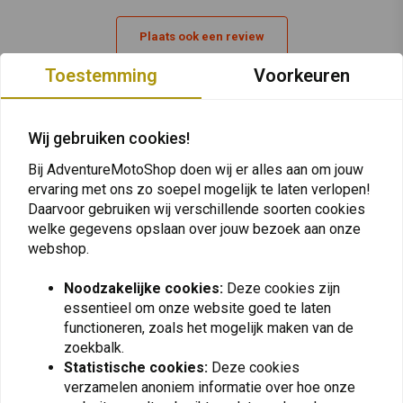
Inclusief:
Plaats ook een review
Kristalheldere TPU edge-to-edge bescherming
Toegang tot knoppen
Toestemming
Voorkeuren
Poorten zijn gesloten ter bescherming tegen modder en stof
Vergelijkbare producten
Quad Lock Onderdeelnummer:
QLC-PON-GS20U
Wij gebruiken cookies!
Bij AdventureMotoShop doen wij er alles aan om jouw
ervaring met ons zo soepel mogelijk te laten verlopen!
Daarvoor gebruiken wij verschillende soorten cookies
welke gegevens opslaan over jouw bezoek aan onze
webshop.
Noodzakelijke cookies:
Deze cookies zijn
essentieel om onze website goed te laten
functioneren, zoals het mogelijk maken van de
zoekbalk.
QUAD LOCK
QUAD LOCK
Statistische cookies:
Deze cookies
Mobiel Hoesje Iphone
Mobiele Poncho Galaxy
6/6s | Zwart
Note20 Ultra
verzamelen anoniem informatie over hoe onze