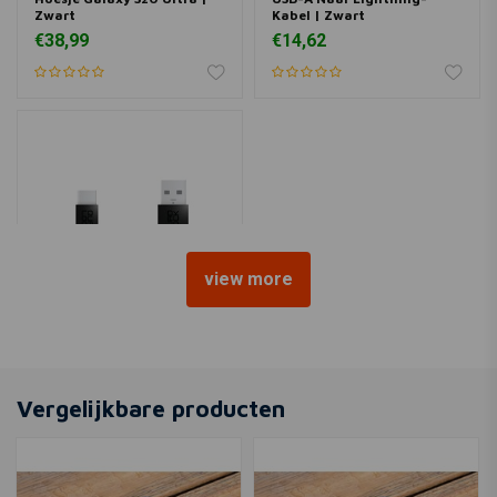
Zwart
Kabel | Zwart
€38,99
€14,62
view more
QUAD LOCK
USB-A Naar USB-C-Kabel |
Zwart
Vergelijkbare producten
€14,62