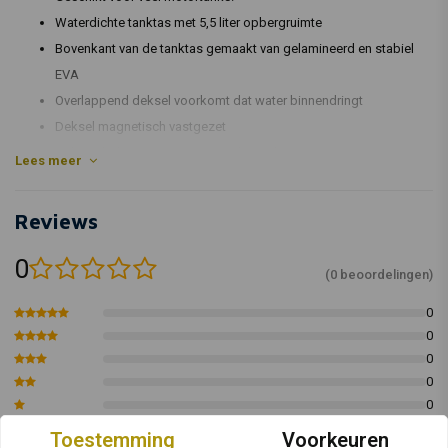
Waterdichte tanktas met 5,5 liter opbergruimte
Bovenkant van de tanktas gemaakt van gelamineerd en stabiel
EVA
Overlappend deksel voorkomt dat water binnendringt
Deksel magnetisch vastgezet
Gelaste behuizing van TPU zonder naden
Lees meer
MOLLE-bevestiging gemaakt van stabiel hypalon aan de
bovenkant voor het vasthouden van accessoires zoals
Reviews
smartphone- en tabletbevestiging
Verzegelde ritsen
0
(0 beoordelingen)
Robuuste rits gemaakt of metaal
Reflecterende details voor betere zichtbaarheid
0
Robuuste draagbeugel
0
0
Onderkant van antislipmateriaal
0
Artikelcode: 35020526
0
Toestemming
Voorkeuren