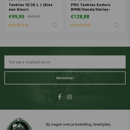
Tanktas 15/26 L | (Kies
PRO Tanktas Enduro
een Kleur)
BMW/Honda/Harley-
Davidson/Suzuki | Zwart
€99,95
€128,88
€543,00
Grijs
Abonneer
Bij vragen over je bestelling, levertijden,