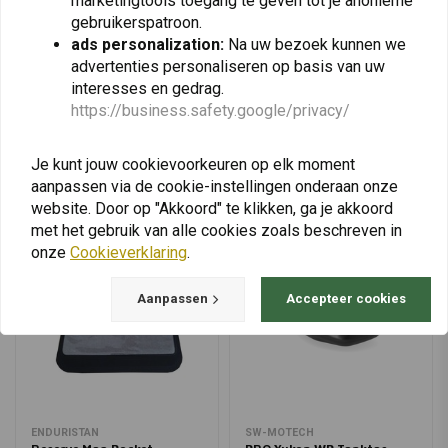
marketingtools toegang te geven tot je anonieme
€260,88
€265,85
gebruikerspatroon.
ads personalization:
Na uw bezoek kunnen we
advertenties personaliseren op basis van uw
interesses en gedrag.
https://business.safety.google/privacy/
View more
Je kunt jouw cookievoorkeuren op elk moment
aanpassen via de cookie-instellingen onderaan onze
website. Door op "Akkoord" te klikken, ga je akkoord
met het gebruik van alle cookies zoals beschreven in
onze
Cookieverklaring
.
Aanpassen
Accepteer cookies
ENDURISTAN
SW-MOTECH