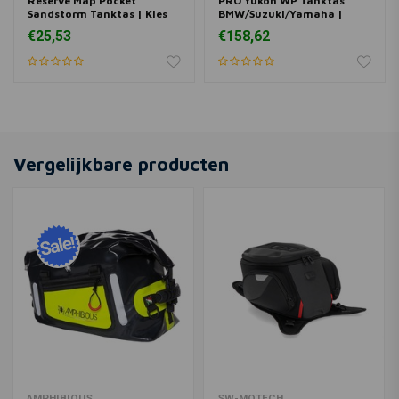
Reserve Map Pocket
PRO Yukon WP Tanktas
Sandstorm Tanktas | Kies
BMW/Suzuki/Yamaha |
Model
Zwart
€25,53
€158,62
Vergelijkbare producten
AMPHIBIOUS
SW-MOTECH