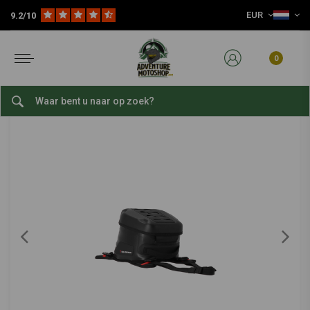
EUR
9.2/10
Home
Reis Accessoires
Motorfiets Bagage
Tanktassen
Pro Cross WP Tanktas
SW-MOTECH
-
bekijk alles van SW-Motech
0
Pro Cross WP Tanktas
0/5 (0 reviews)