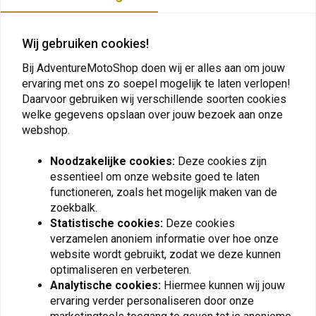
Plaats ook een review
Wij gebruiken cookies!
Bij AdventureMotoShop doen wij er alles aan om jouw
ervaring met ons zo soepel mogelijk te laten verlopen!
Vergelijkbare producten
Daarvoor gebruiken wij verschillende soorten cookies
welke gegevens opslaan over jouw bezoek aan onze
webshop.
Noodzakelijke cookies:
Deze cookies zijn
essentieel om onze website goed te laten
functioneren, zoals het mogelijk maken van de
zoekbalk.
Statistische cookies:
Deze cookies
verzamelen anoniem informatie over hoe onze
website wordt gebruikt, zodat we deze kunnen
optimaliseren en verbeteren.
TOURATECH
TOURATECH
Analytische cookies:
Hiermee kunnen wij jouw
Tanktas "Ambato Exp
Tanktas Touring Geel
ervaring verder personaliseren door onze
Limited Geel" voor BMW
voor BMW
RGS/RGSA
RGS/RGSA/FGS/ FGSA