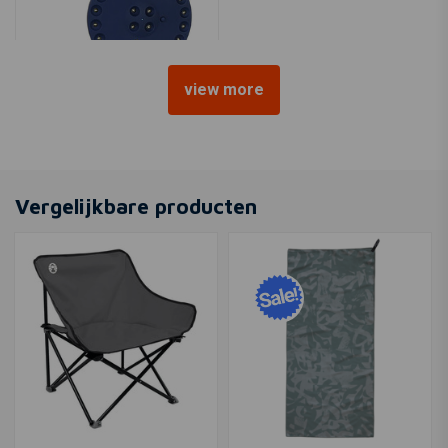
view more
FOSTEX
Campinglantaarn Blauw -
24 LED
Vergelijkbare producten
€20,05