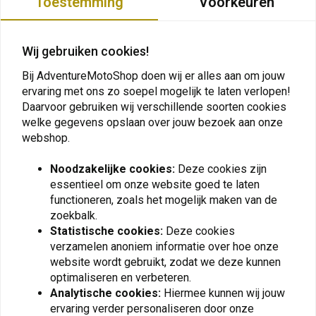
Toestemming
Voorkeuren
Wij gebruiken cookies!
Bij AdventureMotoShop doen wij er alles aan om jouw
ervaring met ons zo soepel mogelijk te laten verlopen!
Daarvoor gebruiken wij verschillende soorten cookies
welke gegevens opslaan over jouw bezoek aan onze
webshop.
SW-MOTECH
FOSTEX
Noodzakelijke cookies:
Deze cookies zijn
Trax Flessenset 2 Voor
Survival Tool
essentieel om onze website goed te laten
Trax Accessoirehouder |
Zilver/Chroom
Zilver
functioneren, zoals het mogelijk maken van de
€3,28
€57,56
zoekbalk.
Statistische cookies:
Deze cookies
verzamelen anoniem informatie over hoe onze
website wordt gebruikt, zodat we deze kunnen
optimaliseren en verbeteren.
View more
Analytische cookies:
Hiermee kunnen wij jouw
ervaring verder personaliseren door onze