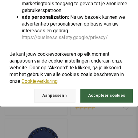
marketingtools toegang te geven tot je anonieme
gebruikerspatroon.
ads personalization:
Na uw bezoek kunnen we
advertenties personaliseren op basis van uw
interesses en gedrag.
https://business.safety.google/privacy/
Je kunt jouw cookievoorkeuren op elk moment
aanpassen via de cookie-instellingen onderaan onze
website. Door op "Akkoord" te klikken, ga je akkoord
met het gebruik van alle cookies zoals beschreven in
onze
Cookieverklaring
.
FOSTEX
FOSTEX
BCB Dragon Kooksysteem
Tactische Fosco-
Hoofdlamp
€105,98
Aanpassen
Accepteer cookies
€14,59