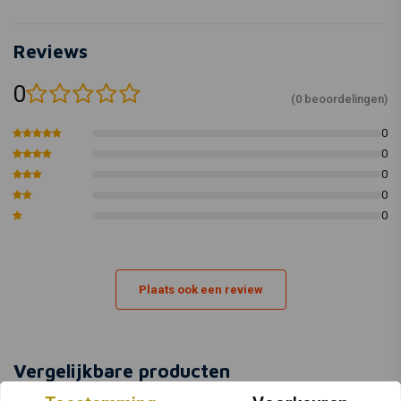
Reviews
0
(0 beoordelingen)
0
0
0
0
0
Plaats ook een review
Vergelijkbare producten