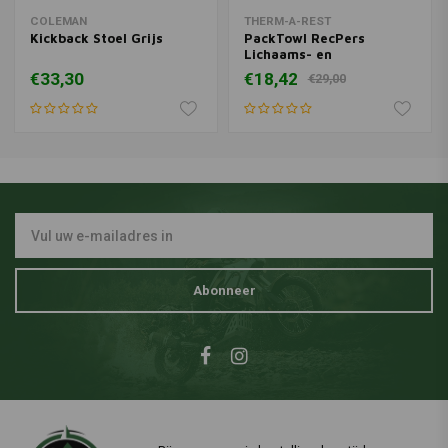
COLEMAN
THERM-A-REST
Kickback Stoel Grijs
PackTowl RecPers
Lichaams- en
Strandhanddoek
€33,30
€18,42
€29,00
Abonneer