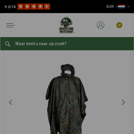
EUR
9.2/10
Home
Reis Accessoires
Kampeeruitrusting
Overige
Poncho Woodland Camo
FOSTEX
-
bekijk alles van Fostex
0
Poncho Woodland Camo
0/5 (0 reviews)