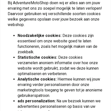
Bij AdventureMotoShop doen wij er alles aan om jouw
ervaring met ons zo soepel mogelijk te laten verlopen!
Daarvoor gebruiken wij verschillende soorten cookies
welke gegevens opslaan over jouw bezoek aan onze
webshop.
Noodzakelijke cookies:
Deze cookies zijn
essentieel om onze website goed te laten
functioneren, zoals het mogelijk maken van de
zoekbalk.
FOSTEX
FOSTEX
Statistische cookies:
Deze cookies
Survival Tool
Campinglantaarn Blauw -
verzamelen anoniem informatie over hoe onze
Zilver/Chroom
24 LED
website wordt gebruikt, zodat we deze kunnen
€3,28
€20,05
optimaliseren en verbeteren.
Analytische cookies:
Hiermee kunnen wij jouw
ervaring verder personaliseren door onze
marketingtools toegang te geven tot je anonieme
gebruikerspatroon.
View more
ads personalization:
Na uw bezoek kunnen we
advertenties personaliseren op basis van uw