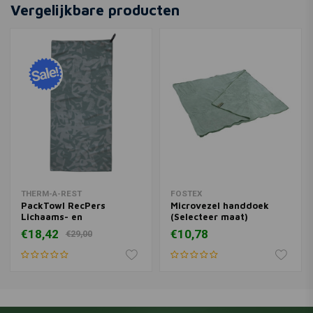
Vergelijkbare producten
THERM-A-REST
FOSTEX
PackTowl RecPers
Microvezel handdoek
Lichaams- en
(Selecteer maat)
Strandhanddoek
€18,42
€10,78
€29,00