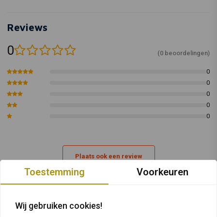
Reviews
0
(0 beoordelingen)
0
0
0
0
0
Plaats ook een review
Toestemming
Voorkeuren
Vergelijkbare producten
Wij gebruiken cookies!