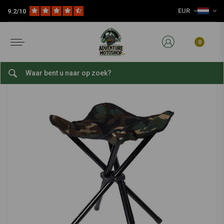
EUR
9.2/10
Home
Reis Accessoires
Kampeeruitrusting
Overige
Opvouwbare Kruk Met 4 Poten
FOSTEX
-
bekijk alles van Fostex
0
Opvouwbare Kruk Met 4 Poten
0/5 (0 reviews)