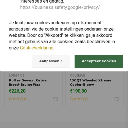
interesses en gedrag.
https://business.safety.google/privacy/
Je kunt jouw cookievoorkeuren op elk moment
aanpassen via de cookie-instellingen onderaan onze
website. Door op "Akkoord" te klikken, ga je akkoord
met het gebruik van alle cookies zoals beschreven in
onze
Cookieverklaring
.
Aanpassen
Accepteer cookies
LONGRIDE
COLEMAN
Roltas Gewaxt Katoen
100QT Wheeled Xtreme
Breed-Bruine Wax
Cooler-Blauw
€226,20
€190,30