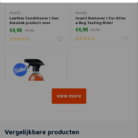
NUVER
NUVER
Leather Conditioner | Een
Insect Remover | For After
klassiek product voor
a Bug Tasting Ride!
polijsten en beschermen
€4,98
€4,98
€9,95
€9,95
view more
NUVER
Heavy Engine Degreaser |
Good Old Engine Degreaser
Vergelijkbare producten
€4,98
€9,95