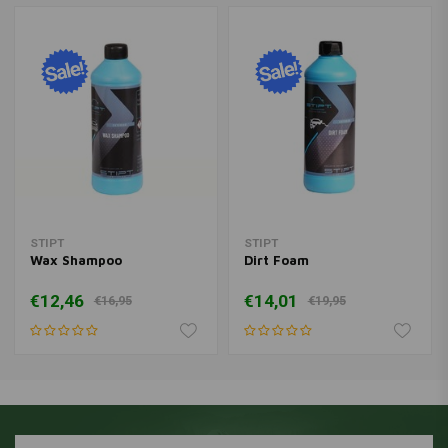
STIPT
STIPT
Wax Shampoo
Dirt Foam
€12,46
€14,01
€16,95
€19,95