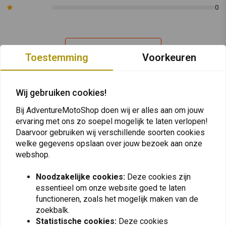
0
motor en het milieu.
Korte instructies:
Reinig voor gebruik het gelakte oppervlak met een
reiniger zoals Nuver Universal Cleaner. Breng vervolgens
Nuver Wax
Plaats ook een review
Rapide
gelijkmatig aan op het gehele oppervlak. Veeg de wax met lichte
Toestemming
Voorkeuren
bewegingen af met een zachte doek.
Wij gebruiken cookies!
Geef uw motorfiets een nieuw uiterlijk en bescherm hem met passie -
Vergelijkbare producten
kies
Nuver Wax Rapide
voor
een tijdloos vleugje klasse op uw lak.
Bij AdventureMotoShop doen wij er alles aan om jouw
ervaring met ons zo soepel mogelijk te laten verlopen!
Daarvoor gebruiken wij verschillende soorten cookies
welke gegevens opslaan over jouw bezoek aan onze
webshop.
Noodzakelijke cookies:
Deze cookies zijn
essentieel om onze website goed te laten
functioneren, zoals het mogelijk maken van de
zoekbalk.
Statistische cookies:
Deze cookies