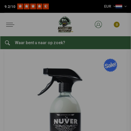
EUR
9.2/10
Home
Slijtage Delen
Reinigen & Poetsen
Wax Rapide | For Timeless Shine and Protection
NUVER
-
bekijk alles van Nuver
0
Wax Rapide | For Timeless Shine and
Protection
0/5 (0 reviews)