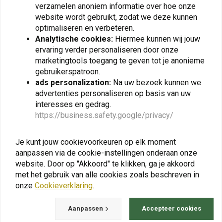
NUVER
NUVER
verzamelen anoniem informatie over hoe onze
Copper Grease | An Anti-
Leather Conditioner | Een
website wordt gebruikt, zodat we deze kunnen
Seize & Multi-Grease
klassiek product voor
Solution
polijsten en beschermen
optimaliseren en verbeteren.
€3,61
€4,98
€5,95
€9,95
Analytische cookies:
Hiermee kunnen wij jouw
ervaring verder personaliseren door onze
marketingtools toegang te geven tot je anonieme
gebruikerspatroon.
ads personalization:
Na uw bezoek kunnen we
View more
advertenties personaliseren op basis van uw
interesses en gedrag.
https://business.safety.google/privacy/
Je kunt jouw cookievoorkeuren op elk moment
aanpassen via de cookie-instellingen onderaan onze
website. Door op "Akkoord" te klikken, ga je akkoord
met het gebruik van alle cookies zoals beschreven in
onze
Cookieverklaring
.
Aanpassen
Accepteer cookies