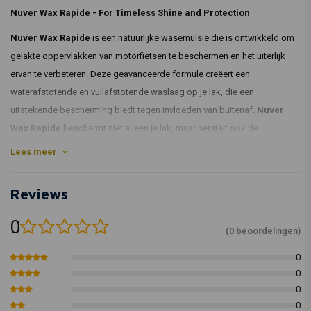
Nuver Wax Rapide
- For Timeless Shine and Protection
Nuver Wax Rapide
is een natuurlijke wasemulsie die is ontwikkeld om
gelakte oppervlakken van motorfietsen te beschermen en het uiterlijk
ervan te verbeteren. Deze geavanceerde formule creëert een
waterafstotende en vuilafstotende waslaag op je lak, die een
uitstekende bescherming biedt tegen invloeden van buitenaf.
Nuver
Wax Rapide
beschermt niet alleen je lak, maar herstelt ook de
oorspronkelijke showroomglans zonder gebruik van siliconen.
Lees meer
Belangrijkste kenmerken:
Reviews
Effectieve bescherming:
Beschermt de lak van je motor tegen
weersinvloeden en dagelijkse slijtage.
0
(0 beoordelingen)
Gemakkelijk aan te brengen:
De handige 500 ml verpakking maakt
het geschikt voor zowel ervaren rijders als beginners.
0
Behoudt de kwaliteit van de lak:
Houdt je lak zacht en ziet er geweldig
0
uit.
0
Milieuvriendelijk:
Een duurzame keuze voor het beschermen van je
0