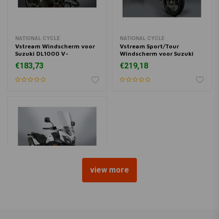
NATIONAL CYCLE
NATIONAL CYCLE
Vstream Windscherm voor
Vstream Sport/Tour
Suzuki DL1000 V-
Windscherm voor Suzuki
Strom/Adventure/DL650 V-
DL650 V-Strom/V-Strom
€183,73
€219,18
Strom | Helder
Adventure/X/XT ('12-'16) |
Lichte Tint
view more
NATIONAL CYCLE
Vstream Touring