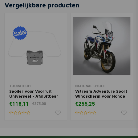
Windscherm voor Suzuki
Vergelijkbare producten
DL650 V-Strom/V-Strom
€274,87
Adventure/X/XT ('12-'16) |
Helder
TOURATECH
NATIONAL CYCLE
Spoiler voor Voorruit
Vstream Adventure Sport
Universeel - Afsluitbaar
Windscherm voor Honda
CRF1100 Africa Twin
€118,11
€255,25
€375,00
Adventure Sports ('20-
'22) | Kies een Kleur