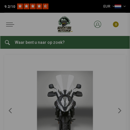
EUR
9.2/10
Home
Onderdelen
Windschermen
Windschermen
Vstream Windscherm voor Suzuki DL650 V-Strom/V-Strom Adventure/X/XT ('17-'21) | Kies een Kleur
NATIONAL CYCLE
-
bekijk alles van National Cycle
0
Vstream Windscherm voor Suzuki DL650 V-
Strom/V-Strom Adventure/X/XT ('17-'21) | Kies
een Kleur
0/5 (0 reviews)