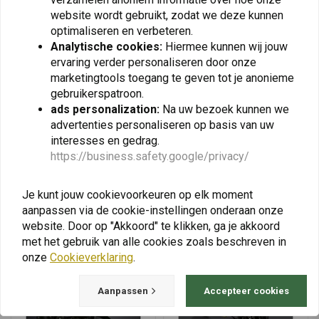
website wordt gebruikt, zodat we deze kunnen
NATIONAL CYCLE
NATIONAL CYCLE
optimaliseren en verbeteren.
Vstream Windscherm
Vstream Sport/Tour
Analytische cookies:
Hiermee kunnen wij jouw
voor Suzuki DL1000 V-
Windscherm voor Suzuki
ervaring verder personaliseren door onze
Strom/Adventure/DL650
DL V-Strom/V-Strom
€183,73
€230,88
V-Strom | Helder
Adventure/X/XT ('12-'16)
marketingtools toegang te geven tot je anonieme
| Helder
gebruikerspatroon.
ads personalization:
Na uw bezoek kunnen we
advertenties personaliseren op basis van uw
interesses en gedrag.
View more
https://business.safety.google/privacy/
Je kunt jouw cookievoorkeuren op elk moment
aanpassen via de cookie-instellingen onderaan onze
website. Door op "Akkoord" te klikken, ga je akkoord
met het gebruik van alle cookies zoals beschreven in
onze
Cookieverklaring
.
Aanpassen
Accepteer cookies