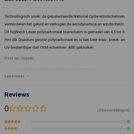
Technologisch uniek: de gepatenteerde National Cycle-windschermen
verminderen het geluid en verhogen de aerodynamica en windscherm.
Dit hightech Lexan polycarbonaat toerscherm is gemaakt van 4,5 tot 6
mm dik Quantum gecoat polycarbonaat en is tien keer kras-, breuk- en
UV-bestendiger dan OEM-schermen. ABE gebruiken.
Past op: Suzuki:
17-21 DL650 V-Strom/V-Strom Adventure/X/XT
Lees meer
Artikelcode: 569894, 569893, 569892
Reviews
0
(0 beoordelingen)
0
0